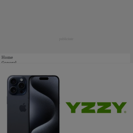
Home
General