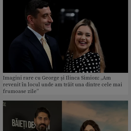
Imagini rare cu George și Ilinca Simion: „Am
revenit în locul unde am trăit una dintre cele mai
frumoase zile”