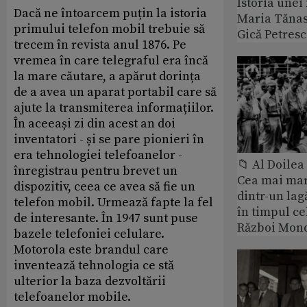
Istoria unei 
Dacă ne întoarcem puțin la istoria
Maria Tănase
primului telefon mobil trebuie să
Gică Petres
trecem în revista anul 1876. Pe
vremea în care telegraful era încă
la mare căutare, a apărut dorința
de a avea un aparat portabil care să
ajute la transmiterea informațiilor.
În aceeași zi din acest an doi
inventatori - și se pare pionieri în
era tehnologiei telefoanelor -
📁 Al Doile
înregistrau pentru brevet un
Cea mai ma
dispozitiv, ceea ce avea să fie un
dintr-un lag
telefon mobil. Urmează fapte la fel
în timpul ce
de interesante. În 1947 sunt puse
Război Mond
bazele telefoniei celulare.
Motorola este brandul care
inventează tehnologia ce stă
ulterior la baza dezvoltării
telefoanelor mobile.