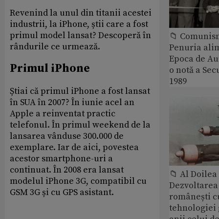
Revenind la unul din titanii acestei
industrii, la iPhone, știi care a fost
primul model lansat? Descoperă în
📁 Comunis
rândurile ce urmează.
Penuria ali
Epoca de Aur
Primul iPhone
o notă a Sec
1989
Știai că primul iPhone a fost lansat
în SUA în 2007? În iunie acel an
Apple a reinventat practic
telefonul. În primul weekend de la
lansarea vânduse 300.000 de
exemplare. Iar de aici, povestea
acestor smartphone-uri a
continuat. În 2008 era lansat
📁 Al Doile
modelul iPhone 3G, compatibil cu
Dezvoltarea 
GSM 3G și cu GPS asistant.
românești c
tehnologiei