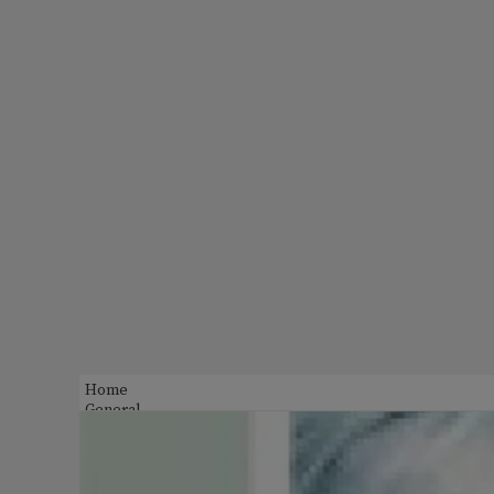
Home
General