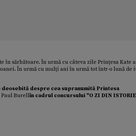
te în sărbătoare. În urmă cu câteva zile Prinţesa Kate a
oanei. În urmă cu mulţi ani în urmă tot într-o lună de i
e deosebită despre cea supranumită Printesa
 Paul Burell
în cadrul concursului "O ZI DIN ISTORIE