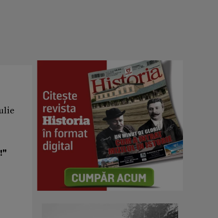
ulie
!"