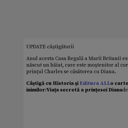
UPDATE-câştigătorii
Anul acesta Casa Regală a Marii Britanii es
născut un băiat, care este moştenitor al cor
prinţul Charles se căsătorea cu Diana.
Câștigă cu Historia și
Editura ALL
o cart
inimilor:
Viața secretă a prințesei Diana
de