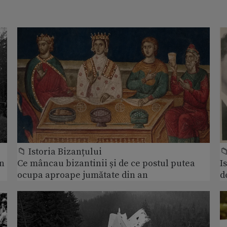
📁 Istoria Bizanțului

un
Ce mâncau bizantinii și de ce postul putea
I
ocupa aproape jumătate din an
d