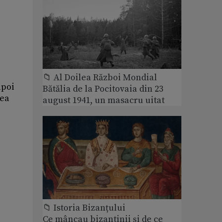
📁 Al Doilea Război Mondial
apoi
Bătălia de la Pocitovaia din 23
rea
august 1941, un masacru uitat
📁 Istoria Bizanțului
Ce mâncau bizantinii și de ce