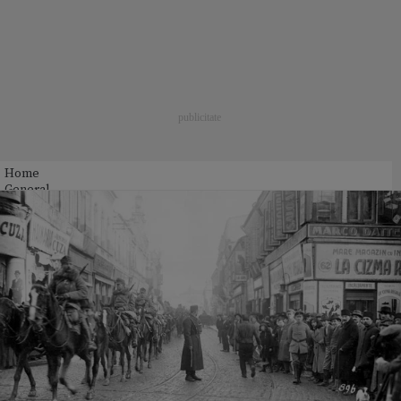
Home
General