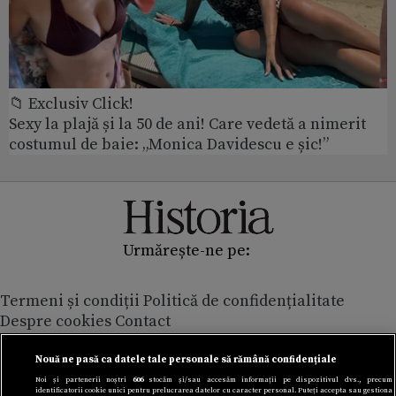
📁 Exclusiv Click!
Sexy la plajă și la 50 de ani! Care vedetă a nimerit
costumul de baie: „Monica Davidescu e șic!”
Urmărește-ne pe:
Termeni și condiții
Politică de confidențialitate
Despre cookies
Contact
Modifică preferințe pentru confidențialitate
© Toate drepturile rezervate Adevarul Holding 2026
Nouă ne pasă ca datele tale personale să rămână confidențiale
Noi și partenerii noștri
606
stocăm și/sau accesăm informații pe dispozitivul dvs., precum
identificatorii cookie unici pentru prelucrarea datelor cu caracter personal. Puteți accepta sau gestiona