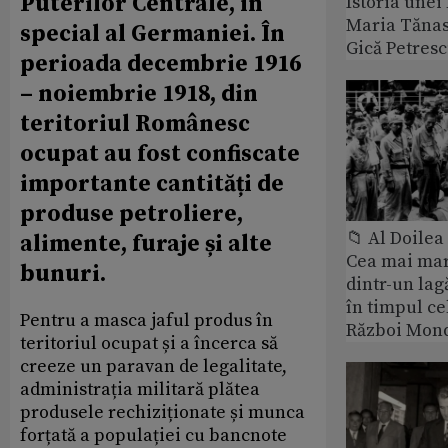
Puterilor Centrale, în
Istoria unei 
Maria Tănase
special al Germaniei. În
Gică Petres
perioada decembrie 1916
– noiembrie 1918, din
teritoriul Românesc
ocupat au fost confiscate
importante cantități de
produse petroliere,
📁 Al Doile
alimente, furaje și alte
Cea mai ma
bunuri.
dintr-un lag
în timpul ce
Pentru a masca jaful produs în
Război Mond
teritoriul ocupat și a încerca să
creeze un paravan de legalitate,
administrația militară plătea
produsele rechiziționate și munca
forțată a populației cu bancnote