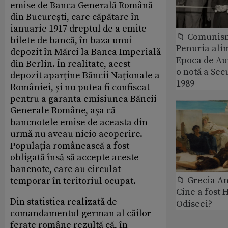
emise de Banca Generală Română
din București, care căpătare în
ianuarie 1917 dreptul de a emite
📁 Comunis
bilete de bancă, în baza unui
Penuria ali
depozit în Mărci la Banca Imperială
Epoca de Aur
din Berlin. În realitate, acest
o notă a Sec
depozit aparține Băncii Naționale a
1989
României, și nu putea fi confiscat
pentru a garanta emisiunea Băncii
Generale Române, așa că
bancnotele emise de aceasta din
urmă nu aveau nicio acoperire.
Populația românească a fost
obligată însă să accepte aceste
bancnote, care au circulat
📁 Grecia An
temporar în teritoriul ocupat.
Cine a fost 
Din statistica realizată de
Odiseei?
comandamentul german al căilor
ferate române rezultă că, în