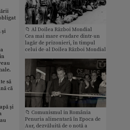
ării
obligat
📁 Al Doilea Război Mondial
 și
Cea mai mare evadare dintr-un
lagăr de prizonieri, în timpul
celui de-al Doilea Război Mondial
ea
in
aveau
male.
te să
mnă că
apă și
📁 Comunismul in România
a
Penuria alimentară în Epoca de
eau
Aur, dezvăluită de o notă a