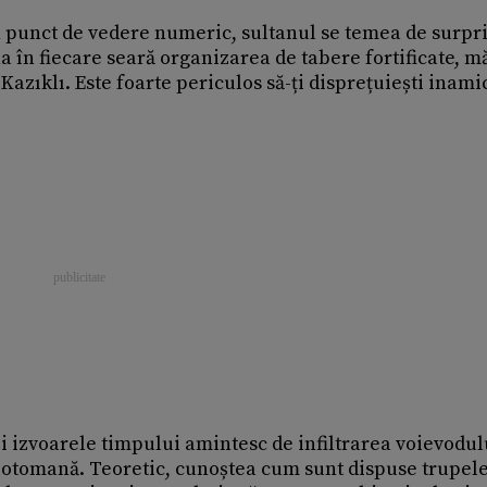
 punct de vedere numeric, sultanul se temea de surpr
na în fiecare seară organizarea de tabere fortificate, m
azıklı. Este foarte periculos să-ți disprețuiești inamic
 și izvoarele timpului amintesc de infiltrarea voievodul
 otomană. Teoretic, cunoștea cum sunt dispuse trupele