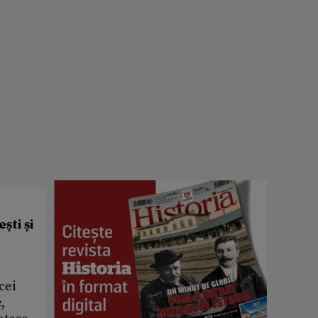
ști și
cei
,