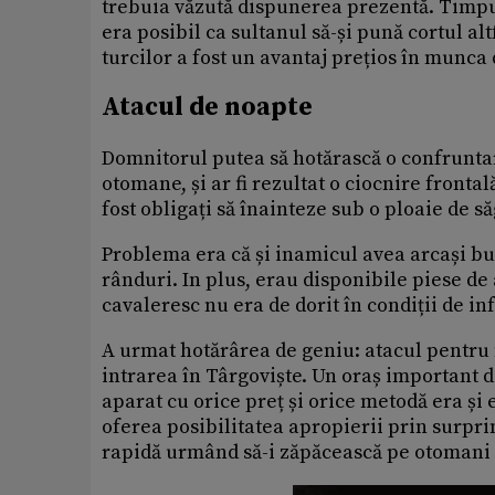
trebuia văzută dispunerea prezentă. Timpul 
era posibil ca sultanul să-și pună cortul a
turcilor a fost un avantaj prețios în munca 
Atacul de noapte
Domnitorul putea să hotărască o confruntar
otomane, și ar fi rezultat o ciocnire fronta
fost obligați să înainteze sub o ploaie de să
Problema era că și inamicul avea arcași buni
rânduri. In plus, erau disponibile piese de a
cavaleresc nu era de dorit în condiții de in
A urmat hotărârea de geniu: atacul pentru 
intrarea în Târgoviște. Un oraș important d
aparat cu orice preț și orice metodă era și 
oferea posibilitatea apropierii prin surpri
rapidă urmând să-i zăpăcească pe otomani ș