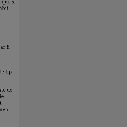
ipal și
mbii
ar fi
de tip
nte de
ie
t
unea