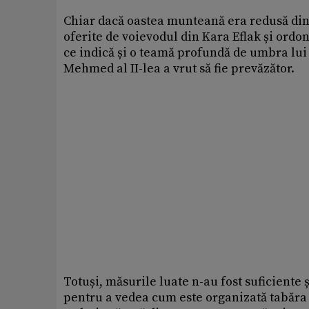
Chiar dacă oastea munteană era redusă din
oferite de voievodul din Kara Eflak și ordo
ce indică și o teamă profundă de umbra lui K
Mehmed al II-lea a vrut să fie prevăzător.
Totuși, măsurile luate n-au fost suficiente
pentru a vedea cum este organizată tabăra