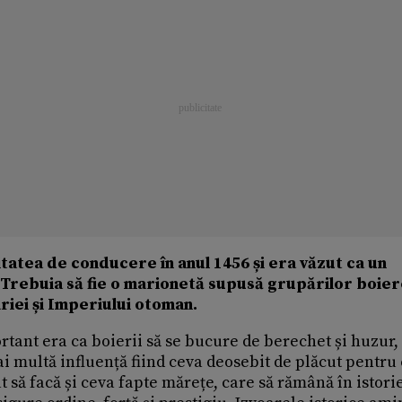
tatea de conducere în anul 1456 și era văzut ca un
 Trebuia să fie o marionetă supusă grupărilor boiere
riei și Imperiului otoman.
ortant era ca boierii să se bucure de berechet și huzur,
ai multă influență fiind ceva deosebit de plăcut pentru 
t să facă și ceva fapte mărețe, care să rămână în istorie