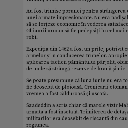
Au fost trimise porunci pentru strângerea 
unei armate impresionante. Nu era padișahu
să se forțeze economic în vederea satisfacer
Ghiaurii urmau să fie pedepsiți în cel mai c
robi.
Expediția din 1462 a fost un prilej potrivi
armelor și-n conducerea trupelor. Apropier
aplicarea tacticii pământului pârjolit, obișn
de unde să strângă rezerve de hrană și nic
Se poate presupune că luna iunie nu era to
fie deosebit de ploioasă. Cronicarii otoman
vremea a fost călduroasă și uscată.
Sa’adeddin a scris chiar că marele vizir Ma
armata a fost însetată. Trimiterea de deta
militarilor era deosebit de riscantă din ca
regiunea.