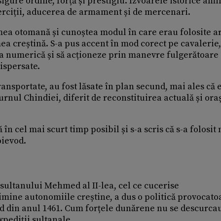
igure ordine, forță și prestigiu. Izvoarele istorice ami
erciții, aducerea de armament și de mercenari.
umea otomană și cunoștea modul în care erau folosite 
mea creștină. S-a pus accent în mod corect pe cavalerie,
ea numerică și să acționeze prin manevre fulgerătoare
dispersate.
ransportate, au fost lăsate în plan secund, mai ales că 
urnul Chindiei, diferit de reconstituirea actuală și ora
ă în cel mai scurt timp posibil și s-a scris că s-a folosi
oievod.
 sultanului Mehmed al II-lea, cel ce cucerise
imine autonomiile creștine, a dus o politică provocatoa
nd din anul 1461. Cum forțele dunărene nu se descurca
xpediții sultanale.