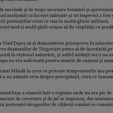
de merinde și de trupe necesare formării și aprovizion
l mulțumit cu lucruri mărunte și tot imperiul a fost 
ii pretențiilor celui ce visa la multă glorie militară.
runt mod și mulți gâzii urmau să fie răsplătiți cu pradă
t ca Vlad Țepeș să-și demonstreze priceperea în mânuir
ea dușmanilor de Târgoviște putea să fie încetinită pr
uită în războiul asimetric, și astfel soldații turci nu 
i apa nu era suficientă pentru masele de oameni și ani
cmai blândă în ceea ce privește temperaturile sau poa
i n-au amintit ceva despre precipitații, ceea ce însea
hmud Pașa a nimerit într-o regiune unde nu era pic de 
șamente de cercetare și de jaf se impunea, dar misiune
uza prezenței steagurilor de călăreți români ce cunoșt