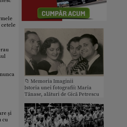
ntesc
armele
 cetele
erau
șul
t munca
📁 Memoria Imaginii
Istoria unei fotografii: Maria
Tănase, alături de Gică Petrescu
re și
u cu