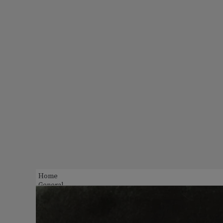
Home
General