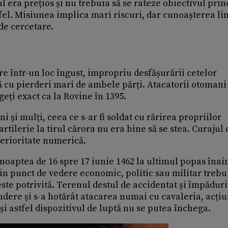
era prețios și nu trebuia să se rateze obiectivul princ
ltfel. Misiunea implica mari riscuri, dar cunoașterea li
de cercetare.
e într-un loc îngust, impropriu desfășurării cetelor
lă cu pierderi mari de ambele părți. Atacatorii otomani 
geți exact ca la Rovine în 1395.
 și mulți, ceea ce s-ar fi soldat cu rărirea propriilor
rtilerie la tirul cărora nu era bine să se stea. Curajul 
ferioritate numerică.
noaptea de 16 spre 17 iunie 1462 la ultimul popas înai
in punct de vedere economic, politic sau militar trebu
este potrivită. Terenul destul de accidentat și împăduri
ndere și s-a hotărât atacarea numai cu cavaleria, acți
i astfel dispozitivul de luptă nu se putea închega.