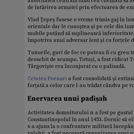
autoritatea centrală fiind cea chemată să as
de întărirea armatei prin efectuarea de ex
Vlad Țepeș fusese o vreme trimis gaj în l
orientale dar le cunoștea și pe cele din lu
mobile putând să suplinească inferioritat
împotriva unui adversar lent și cu forțele 
Tunurile, guri de foc ce puteau fi cu greu t
deosebit de scumpe. Totuși, a fost ridicat T
Târgoviște era înconjurat cu o palisadă.
Cetatea Poenari
a fost consolidată și extins
forțată a celor care l-au trădat cândva pe v
Enervarea unui padișah
Activitatea domnitorului n-a fost pe gustul
Constantinopolul în anul 1453. Dornic să el
s-a ajuns la o confruntare militară începâ
valahii, a fost necesară organizarea unei e