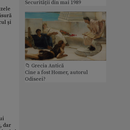
Securității din mai 1989
izele
ăsură
ul și
📁 Grecia Antică
Cine a fost Homer, autorul
Odiseei?
ui
, dar