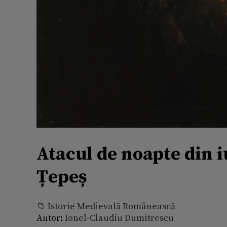
Atacul de noapte din i
Țepeș
📁 Istorie Medievală Românească
Autor:
Ionel-Claudiu Dumitrescu