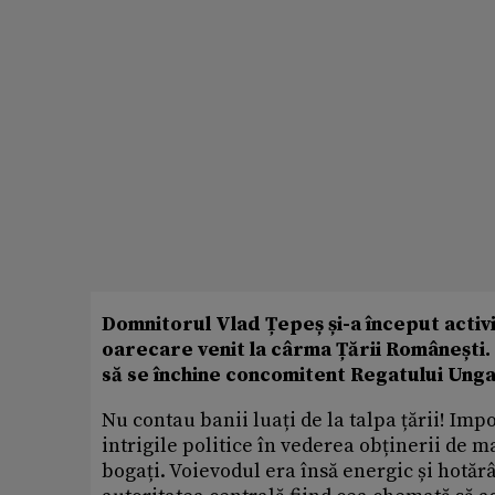
Domnitorul Vlad Țepeș și-a început activi
oarecare venit la cârma Țării Românești.
să se închine concomitent Regatului Unga
Nu contau banii luați de la talpa țării! Imp
intrigile politice în vederea obținerii de m
bogați. Voievodul era însă energic și hotărâ