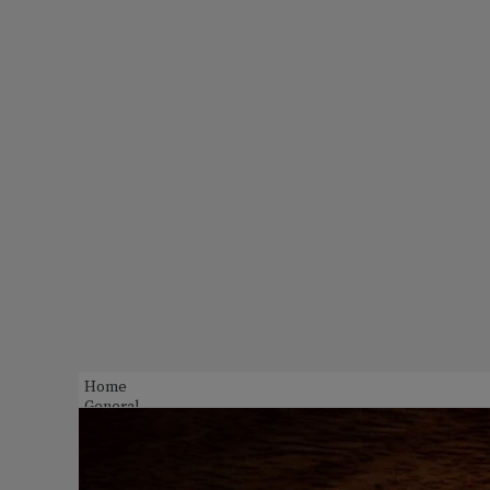
Home
General