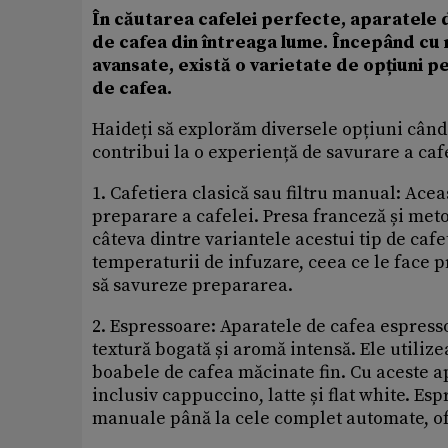
În căutarea cafelei perfecte, aparatele de
de cafea din întreaga lume. Începând cu 
avansate, există o varietate de opțiuni p
de cafea.
Haideți să explorăm diversele opțiuni când
contribui la o experiență de savurare a caf
1. Cafetiera clasică sau filtru manual: Ace
preparare a cafelei. Presa franceză și meto
câteva dintre variantele acestui tip de caf
temperaturii de infuzare, ceea ce le face p
să savureze prepararea.
2. Espressoare: Aparatele de cafea espress
textură bogată și aromă intensă. Ele utiliz
boabele de cafea măcinate fin. Cu aceste ap
inclusiv cappuccino, latte și flat white. Es
manuale până la cele complet automate, of