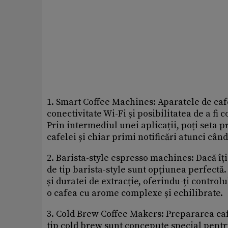
1. Smart Coffee Machines: Aparatele de cafe
conectivitate Wi-Fi și posibilitatea de a fi
Prin intermediul unei aplicații, poți seta p
cafelei și chiar primi notificări atunci cân
2. Barista-style espresso machines: Dacă îți
de tip barista-style sunt opțiunea perfect
și duratei de extracție, oferindu-ți contro
o cafea cu arome complexe și echilibrate.
3. Cold Brew Coffee Makers: Prepararea cafe
tip cold brew sunt concepute special pent