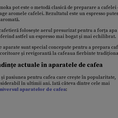
, moka pot este o metodă clasică de preparare a cafelei
age aromele cafelei. Rezultatul este un espresso puter
i aromată.
 cafetieră folosește aerul presurizat pentru a forța apa
ferind astfel un espresso mai bogat și mai echilibrat.
te aparate sunt special concepute pentru a prepara ca
coritoare și revigorantă la cafeaua fierbinte tradiționa
endințe actuale în aparatele de cafea
 și pasiunea pentru cafea care crește în popularitate,
iderabil în ultimii ani. Iată câteva dintre cele mai
 universul aparatelor de cafea
: