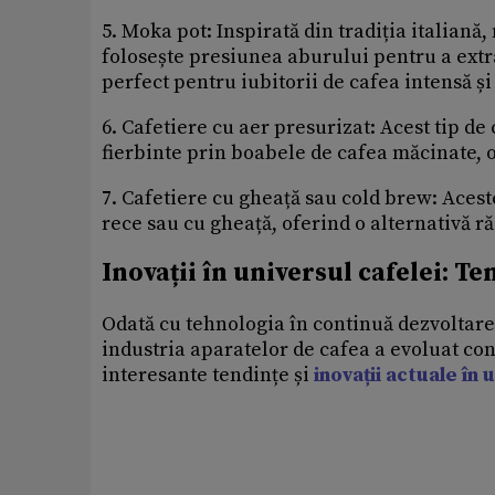
5. Moka pot: Inspirată din tradiția italiană
folosește presiunea aburului pentru a extr
perfect pentru iubitorii de cafea intensă ș
6. Cafetiere cu aer presurizat: Acest tip de
fierbinte prin boabele de cafea măcinate, o
7. Cafetiere cu gheață sau cold brew: Aces
rece sau cu gheață, oferind o alternativă ră
Inovații în universul cafelei: T
Odată cu tehnologia în continuă dezvoltare
industria aparatelor de cafea a evoluat cons
interesante tendințe și
inovații actuale în