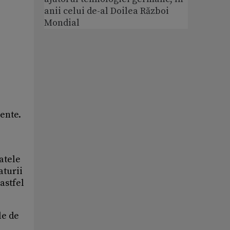
anii celui de-al Doilea Război
Mondial
gente.
atele
aturii
astfel
le de
n