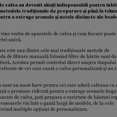
 cafea au devenit aliații indispensabili pentru iubit
metodele tradiționale de preparare și până la tehno
entru a extrage aromele și notele distincte ale boab
 vine vorba de aparatele de cafea și cum fiecare poate
elei unică.
asta este una dintre cele mai tradiționale metode de
da de filtrare manuală folosind filtre de hârtie sunt do
etieră. Acestea permit controlul direct asupra timpului 
referate de cei care caută o cafea personalizată și au 
o sunt un must-have pentru cei care adoră cafeaua cu 
ează o presiune ridicată pentru a extrage aromele boga
arate de cafea, poți prepara o varietate de băuturi es
pressoarele vin într-o gamă largă de modele, de la cele
erind multiple opțiuni de personalizare.