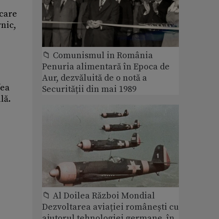
 care
nic,
📁 Comunismul in România
Penuria alimentară în Epoca de
Aur, dezvăluită de o notă a
fea
Securității din mai 1989
lă.
📁 Al Doilea Război Mondial
Dezvoltarea aviației românești cu
ajutorul tehnologiei germane, în