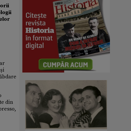
orii
logii
elor
ar
și
răbdare
o
te din
presso,