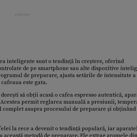
a inteligente sunt o tendință în creștere, oferind
 controlate de pe smartphone sau alte dispozitive inteli
rogramul de preparare, ajusta setările de intensitate a
d cafeaua este gata.
 dorești să obții acasă o cafea espresso autentică, apar
ă. Acestea permit reglarea manuală a presiunii, temper
lul complet asupra procesului de preparare și obținând 
lei la rece a devenit o tendință populară, iar aparate
ru această metodă de preparare. Ele extrag aromele di