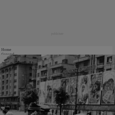
Home
General