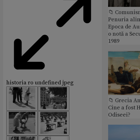
📁 Comunis
Penuria ali
Epoca de Aur
o notă a Sec
1989
historia ro undefined jpeg
📁 Grecia An
Cine a fost 
Odiseei?