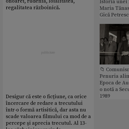
onoarei, rudenia, loialitatea,
Istoria unei 
regalitatea războinică.
Maria Tănase
Gică Petres
📁 Comunis
Penuria ali
Epoca de Aur
o notă a Sec
1989
Desigur că este o ficţiune, ca orice
încercare de redare a trecutului
într-o formă artisitică, dar asta nu
scade valoarea filmului ca mod de a
percepe şi aprecia trecutul. Al 13-