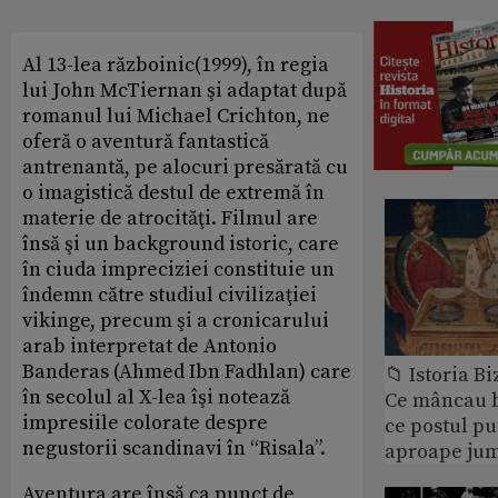
Al 13-lea războinic(1999), în regia
lui John McTiernan şi adaptat după
romanul lui Michael Crichton, ne
oferă o aventură fantastică
antrenantă, pe alocuri presărată cu
o imagistică destul de extremă în
materie de atrocităţi. Filmul are
însă şi un background istoric, care
în ciuda impreciziei constituie un
îndemn către studiul civilizaţiei
vikinge, precum şi a cronicarului
arab interpretat de Antonio
Banderas (Ahmed Ibn Fadhlan) care
📁 Istoria B
în secolul al X-lea îşi notează
Ce mâncau bi
impresiile colorate despre
ce postul p
negustorii scandinavi în “Risala”.
aproape jum
Aventura are însă ca punct de