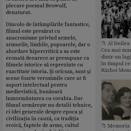
plecare poemul Beowulf,
denaturat.
Dincolo de întâmplările fantastice,
filmul este presărat cu
anacronisme privind armele,
📁 Al Doile
armurile, limbile, popoarele, dar o
Cea mai ma
abordare hipercritică a sa este
dintr-un lag
eronată deoarece ar presupune ca
în timpul ce
filmele istorice să reprezinte cu
Război Mond
exactitate istoria. Şi oricum, sunt şi
scene foarte verosimile care ar fi
suport intelectual pentru
medievistică, bunăoară
înmormântarea cu corabia. Dar
filmul urmăreşte nu detalii tehnice,
ci idei generale despre epoca şi
civilizaţia în cauză, ca tradiţia
eroică, faptele de arme, cultul
📁 Memoria 