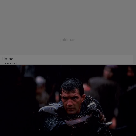
Home
General