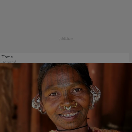
Home
General