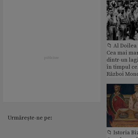
📁 Al Doile
Cea mai ma
dintr-un lag
în timpul ce
Război Mond
Urmărește-ne pe:
📁 Istoria B