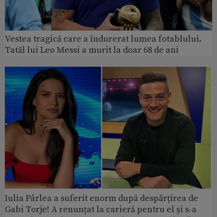
Vestea tragică care a îndurerat lumea fotablului.
Tatăl lui Leo Messi a murit la doar 68 de ani
Iulia Pârlea a suferit enorm după despărțirea de
Gabi Torje! A renunțat la carieră pentru el și s-a