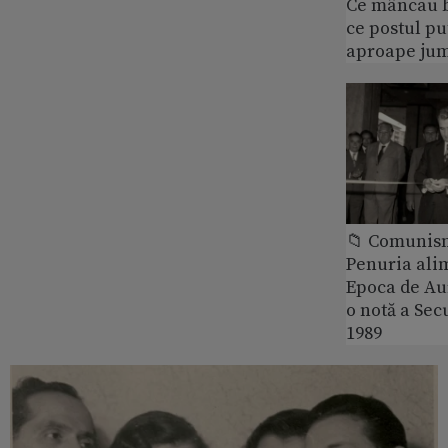
Ce mâncau bi
ce postul p
aproape jum
📁 Comunis
Penuria ali
Epoca de Aur
o notă a Sec
1989