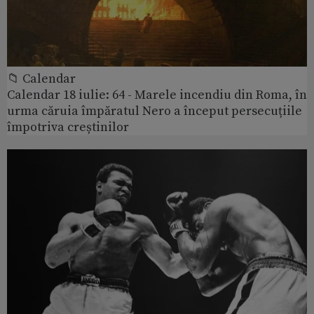
📁 Calendar
Calendar 18 iulie: 64 - Marele incendiu din Roma, în
urma căruia împăratul Nero a început persecuțiile
împotriva creștinilor