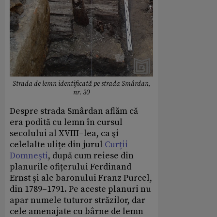
Strada de lemn identificată pe strada Smârdan,
nr. 30
Despre strada Smârdan aflăm că
era podită cu lemn în cursul
secolului al XVIII–lea, ca şi
celelalte ulițe din jurul
Curții
Domnești
, după cum reiese din
planurile ofițerului Ferdinand
Ernst şi ale baronului Franz Purcel,
din 1789–1791. Pe aceste planuri nu
apar numele tuturor străzilor, dar
cele amenajate cu bârne de lemn