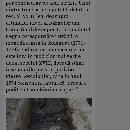
perpendicular pe axul străzii. Unul
dintre tronsoane a putut fi datat în
sec. al XVIII-lea, deasupra
ultimului nivel al bârnelor din
lemn, fiind descoperit, în pământul
negru corespunzător străzii, o
monedă emisă la Sadagura (1771-
1774). Podirea cu lemn a străzilor
este însă în mod clar mai veche
decât secolul XVIII, dovadă stând
însemnările juristul parizian
Pierre Lescalopier, care în anul
1574 consemna faptul că „orașul e
podit cu trunchiuri de copaci”.