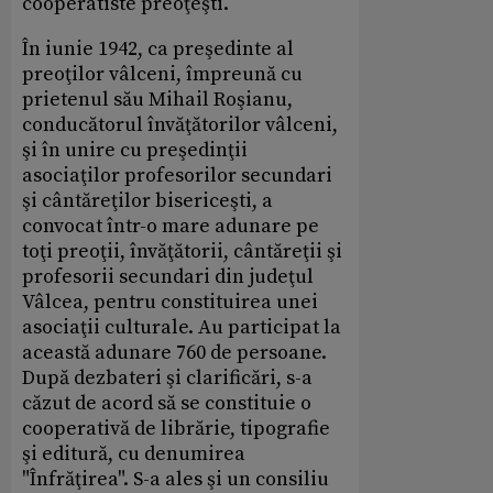
cooperatiste preoţeşti.
În iunie 1942, ca preşedinte al
preoţilor vâlceni, împreună cu
prietenul său Mihail Roşianu,
conducătorul învăţătorilor vâlceni,
şi în unire cu preşedinţii
asociaţilor profesorilor secundari
şi cântăreţilor bisericeşti, a
convocat într-o mare adunare pe
toţi preoţii, învăţătorii, cântăreţii şi
profesorii secundari din judeţul
Vâlcea, pentru constituirea unei
asociaţii culturale. Au participat la
această adunare 760 de persoane.
După dezbateri şi clarificări, s-a
căzut de acord să se constituie o
cooperativă de librărie, tipografie
şi editură, cu denumirea
"Înfrăţirea". S-a ales şi un consiliu