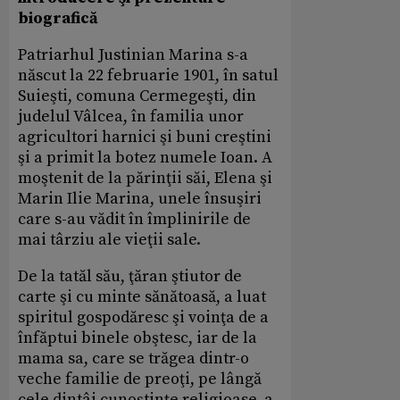
biografică
Patriarhul Justinian Marina s-a
născut la 22 februarie 1901, în satul
Suieşti, comuna Cermegeşti, din
judelul Vâlcea, în familia unor
agricultori harnici şi buni creştini
şi a primit la botez numele Ioan. A
moştenit de la părinţii săi, Elena şi
Marin Ilie Marina, unele însuşiri
care s-au vădit în împlinirile de
mai târziu ale vieţii sale.
De la tatăl său, ţăran ştiutor de
carte şi cu minte sănătoasă, a luat
spiritul gospodăresc şi voinţa de a
înfăptui binele obştesc, iar de la
mama sa, care se trăgea dintr-o
veche familie de preoţi, pe lângă
cele dintâi cunoştinţe religioase, a