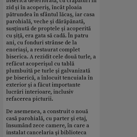
biserica deteriorată, cu crăpături în
zid şi în acoperiş, încât ploaia
pătrundea în sfântul lăcaş, iar casa
parohială, veche şi dărăpănată,
susţinută de proptele şi acoperită
cu şiţă, era gata să cadă. În patru
ani, cu fonduri strânse de la
enoriaşi, a restaurat complet
biserica. A rezidit cele două turle, a
refăcut acoperişul cu tablă
plumbuită pe turle şi galvanizată
pe biserică, a înlocuit tencuiala în
exterior şi a făcut importante
lucrări interioare, inclusiv
refacerea picturii.
De asemenea, a construit o nouă
casă parohială, cu parter şi etaj,
însumând zece camere, în care a
instalat cancelaria şi biblioteca