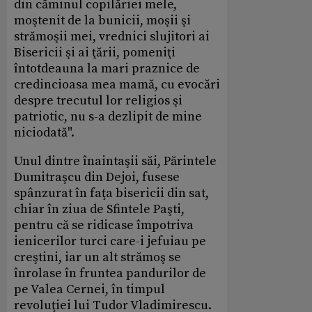
din căminul copilăriei mele,
moştenit de la bunicii, moşii şi
strămoşii mei, vrednici slujitori ai
Bisericii şi ai ţării, pomeniţi
întotdeauna la mari praznice de
credincioasa mea mamă, cu evocări
despre trecutul lor religios şi
patriotic, nu s-a dezlipit de mine
niciodată".
Unul dintre înaintaşii săi, Părintele
Dumitraşcu din Dejoi, fusese
spânzurat în faţa bisericii din sat,
chiar în ziua de Sfintele Paşti,
pentru că se ridicase împotriva
ienicerilor turci care-i jefuiau pe
creştini, iar un alt strămoş se
înrolase în fruntea pandurilor de
pe Valea Cernei, în timpul
revoluţiei lui Tudor Vladimirescu.