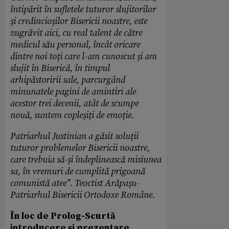
întipărit în sufletele tuturor slujitorilor
şi credincioşilor Bisericii noastre, este
zugrăvit aici, cu real talent de către
medicul său personal, încât oricare
dintre noi toţi care l-am cunoscut şi am
slujit în Biserică, în timpul
arhipăstoririi sale, parcurgând
minunatele pagini de amintiri ale
acestor trei decenii, atât de scumpe
nouă, suntem copleşiţi de emoţie.
Patriarhul Justinian a găsit soluţii
tuturor problemelor Bisericii noastre,
care trebuia să-şi îndeplinească misiunea
sa, în vremuri de cumplită prigoană
comunistă atee". Teoctist Arăpaşu-
Patriarhul Bisericii Ortodoxe Române.
În loc de Prolog-Scurtă
introducere şi prezentare