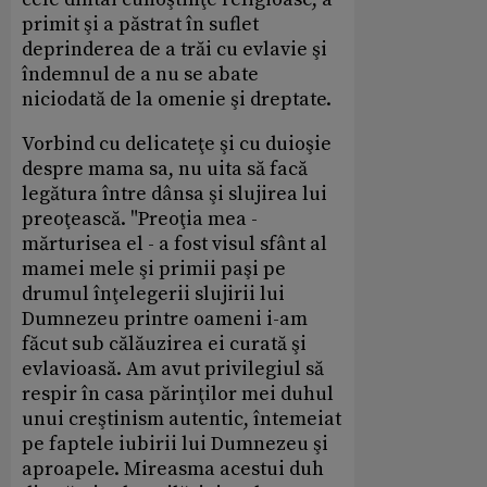
primit şi a păstrat în suflet
deprinderea de a trăi cu evlavie şi
îndemnul de a nu se abate
niciodată de la omenie şi dreptate.
Vorbind cu delicateţe şi cu duioşie
despre mama sa, nu uita să facă
legătura între dânsa şi slujirea lui
preoţească. "Preoţia mea -
mărturisea el - a fost visul sfânt al
mamei mele şi primii paşi pe
drumul înţelegerii slujirii lui
Dumnezeu printre oameni i-am
făcut sub călăuzirea ei curată şi
evlavioasă. Am avut privilegiul să
respir în casa părinţilor mei duhul
unui creştinism autentic, întemeiat
pe faptele iubirii lui Dumnezeu şi
aproapele. Mireasma acestui duh