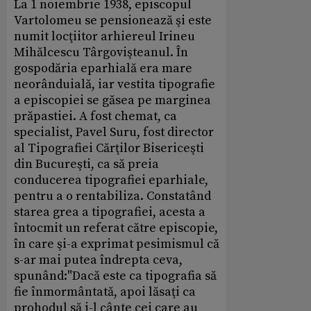
La 1 noiembrie 1938, episcopul
Vartolomeu se pensionează şi este
numit locţiitor arhiereul Irineu
Mihălcescu Târgovişteanul. În
gospodăria eparhială era mare
neorânduială, iar vestita tipografie
a episcopiei se găsea pe marginea
prăpastiei. A fost chemat, ca
specialist, Pavel Suru, fost director
al Tipografiei Cărţilor Bisericeşti
din Bucureşti, ca să preia
conducerea tipografiei eparhiale,
pentru a o rentabiliza. Constatând
starea grea a tipografiei, acesta a
întocmit un referat către episcopie,
în care şi-a exprimat pesimismul că
s-ar mai putea îndrepta ceva,
spunând:"Dacă este ca tipografia să
fie înmormântată, apoi lăsaţi ca
prohodul să i-l cânte cei care au