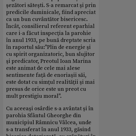
şezători săteşti. S-a remarcat şi prin
predicile duminicale, fiind apreciat
ca un bun cuvântător bisericesc.
Încât, consilierul referent eparhial
care i-a făcut inspecţia la parohie
în anul 1933, pe bună dreptate scria
în raportul său:"Plin de energie şi
cu spirit organizatoric, bun slujitor
şi predicator, Preotul Ioan Marina
este animat de cele mai alese
sentimente faţă de enoriaşii săi,
este dotat cu simţul realităţii şi mai
presus de orice este un preot cu
mult prestigiu moral".
Cu aceeaşi osârdie s-a avântat şi în
parohia Sfântul Gheorghe din
municipiul Râmnicu Vâlcea, unde
s-a transferat în anul 1933, găsind