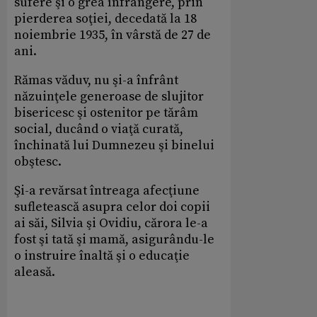
sufere şi o grea înfrângere, prin
pierderea soţiei, decedată la 18
noiembrie 1935, în vârstă de 27 de
ani.
Rămas văduv, nu şi-a înfrânt
năzuinţele generoase de slujitor
bisericesc şi ostenitor pe tărâm
social, ducând o viaţă curată,
închinată lui Dumnezeu şi binelui
obştesc.
Şi-a revărsat întreaga afecţiune
sufletească asupra celor doi copii
ai săi, Silvia şi Ovidiu, cărora le-a
fost şi tată şi mamă, asigurându-le
o instruire înaltă şi o educaţie
aleasă.