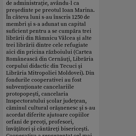
de administraţie, avându-l ca
preşedinte pe preotul Ioan Marina.
În câteva luni s-au înscris 1250 de
membri şi s-a adunat un capital
suficient pentru a se cumpăra trei
librării din Râmnicu Vâlcea şi alte
trei librării dintre cele refugiate
aici din pricina războiului (Cartea
Românească din Cernăuţi, Librăria
corpului didactic din Tecuci şi
Librăria Mitropoliei Moldovei). Din
fondurile cooperativei au fost
subvenţionate cancelariile
protopopeşti, cancelaria
Inspectoratului şcolar judeţean,
căminul cultural orăşnenesc şi s-au
acordat diferite ajutoare copiilor
orfani de preoţi, profesori,
învăţători şi cântăreţi bisericeşti.
Cooperativa a reprezentat cel mai