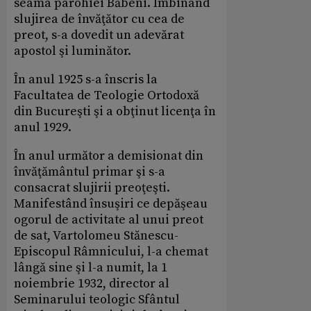
seama parohiei Băbeni. Îmbinând
slujirea de învăţător cu cea de
preot, s-a dovedit un adevărat
apostol şi luminător.
În anul 1925 s-a înscris la
Facultatea de Teologie Ortodoxă
din Bucureşti şi a obţinut licenţa în
anul 1929.
În anul următor a demisionat din
învăţământul primar şi s-a
consacrat slujirii preoţeşti.
Manifestând însuşiri ce depăşeau
ogorul de activitate al unui preot
de sat, Vartolomeu Stănescu-
Episcopul Râmnicului, l-a chemat
lângă sine şi l-a numit, la 1
noiembrie 1932, director al
Seminarului teologic Sfântul