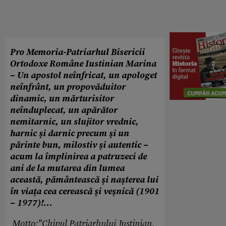
Pro Memoria-Patriarhul Bisericii
Ortodoxe Române Iustinian Marina
– Un apostol neînfricat, un apologet
neînfrânt, un propovăduitor
dinamic, un mărturisitor
neînduplecat, un apărător
nemitarnic, un slujitor vrednic,
harnic şi darnic precum şi un
părinte bun, milostiv şi autentic –
acum la împlinirea a patruzeci de
ani de la mutarea din lumea
această, pământească şi naşterea lui
în viaţa cea cerească şi veşnică (1901
– 1977)!...
Motto:"Chipul Patriarhului Justinian,