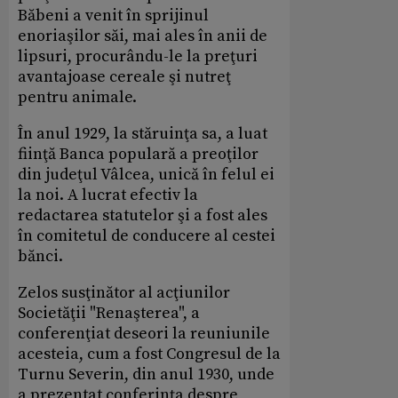
Băbeni a venit în sprijinul
enoriaşilor săi, mai ales în anii de
lipsuri, procurându-le la preţuri
avantajoase cereale şi nutreţ
pentru animale.
În anul 1929, la stăruinţa sa, a luat
fiinţă Banca populară a preoţilor
din judeţul Vâlcea, unică în felul ei
la noi. A lucrat efectiv la
redactarea statutelor şi a fost ales
în comitetul de conducere al cestei
bănci.
Zelos susţinător al acţiunilor
Societăţii "Renaşterea", a
conferenţiat deseori la reuniunile
acesteia, cum a fost Congresul de la
Turnu Severin, din anul 1930, unde
a prezentat conferinţa despre