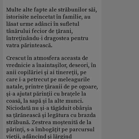
Multe alte fapte ale străbunilor săi,
istorisite neîncetat în familie, au
lăsat urme adânci în sufletul
tânărului fecior de ţărani,
întreţinându-i dragostea pentru
vatra părintească.
Crescut în atmosfera aceasta de
vrednicie a înaintaşilor, deseori, în
anii copilăriei şi ai tinereţii, pe
care i-a petrecut pe meleagurile
natale, printre ţăranii de pe ogoare,
şi-a ajutat părinţii cu braţele la
coasă, la sapă şi la alte munci.
Niciodată nu şi-a tăgăduit obârşia
sa ţărănească şi legătura cu brazda
străbună. Zestrea moştenită de la
părinţi, s-a îmbogăţit pe parcursul
vieţii, adâncind şi lărgind