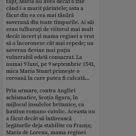
fapt, Maria nu avea decât 6 zile
când i-a murit părintele; asta a
făcut din ea cea mai tânără
suverană din toate timpurile. Ai săi
erau tulburați de viitorul mai mult
decât incert și mama reginei a vrut
să o încoroneze cât mai repede; un
suveran devine mai puțin
vulnerabil odată consacrat. La
numai 9 luni, pe 9 septembrie 1543,
mica Maria Stuart primește o
coroană în care putea fi culcată...
Prin urmare, contra Angliei
schismatice, Scoția figura, în
mijlocul insulelor britanice, ca
bastion romano-catolic. Aceasta nu
a făcut decât să întărească
legăturile deja stabilite cu Franța;
Maria de Lorena, mama reginei-