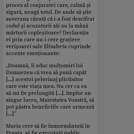
proces al conjuratei care, calmă și
sigură, neagă totul. De unde să știe
suverana căzută că i-a fost descifrat
codul și acuzatorii săi au la mână
mărturii copleșitoare? Declarația
ei prin care nu-i cere grațiere
verișoarei sale Elisabeta cuprinde
accente emoționante:
„Doamnă, îi aduc mulțumiri lui
Dumnezeu că vrea să pună capăt
[...] acestui pelerinaj plictisitor
care este viața mea. Nu cer ca ea
să-mi fie prelungită [...]. Implor un
singur lucru, Maiestatea Voastră, să
pot păstra beneficiile care urmează
[...]”
Maria cere să fie înmormântată în
Franța, să fie executată public