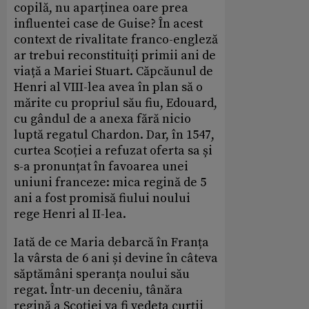
copilă, nu aparținea oare prea
influentei case de Guise? În acest
context de rivalitate franco-engleză
ar trebui reconstituiți primii ani de
viață a Mariei Stuart. Căpcăunul de
Henri al VIII-lea avea în plan să o
mărite cu propriul său fiu, Edouard,
cu gândul de a anexa fără nicio
luptă regatul Chardon. Dar, în 1547,
curtea Scoției a refuzat oferta sa și
s-a pronunțat în favoarea unei
uniuni franceze: mica regină de 5
ani a fost promisă fiului noului
rege Henri al II-lea.
Iată de ce Maria debarcă în Franța
la vârsta de 6 ani și devine în câteva
săptămâni speranța noului său
regat. Într-un deceniu, tânăra
regină a Scoției va fi vedeta curții