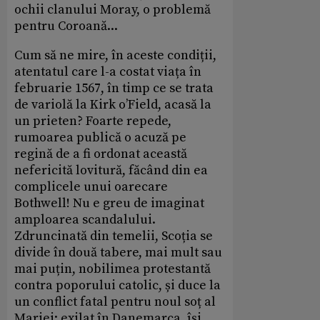
ochii clanului Moray, o problemă
pentru Coroană...
Cum să ne mire, în aceste condiții,
atentatul care l-a costat viața în
februarie 1567, în timp ce se trata
de variolă la Kirk o’Field, acasă la
un prieten? Foarte repede,
rumoarea publică o acuză pe
regină de a fi ordonat această
nefericită lovitură, făcând din ea
complicele unui oarecare
Bothwell! Nu e greu de imaginat
amploarea scandalului.
Zdruncinată din temelii, Scoția se
divide în două tabere, mai mult sau
mai puțin, nobilimea protestantă
contra poporului catolic, și duce la
un conflict fatal pentru noul soț al
Mariei: exilat în Danemarca, își