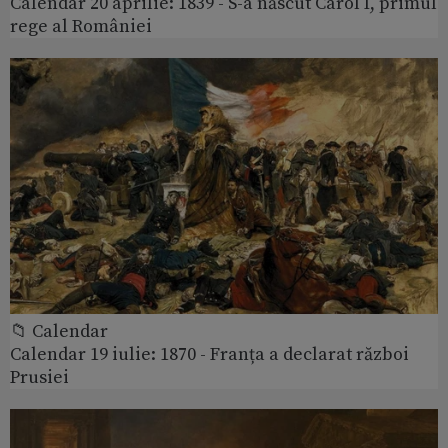
Calendar 20 aprilie: 1839 - S-a născut Carol I, primul
rege al României
📁 Calendar
Calendar 19 iulie: 1870 - Franța a declarat război
Prusiei