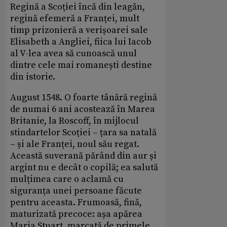
Regină a Scoției încă din leagăn,
regină efemeră a Franței, mult
timp prizonieră a verișoarei sale
Elisabeth a Angliei, fiica lui Iacob
al V-lea avea să cunoască unul
dintre cele mai romanești destine
din istorie.
August 1548. O foarte tânără regină
de numai 6 ani acostează în Marea
Britanie, la Roscoff, în mijlocul
stindartelor Scoției – țara sa natală
– și ale Franței, noul său regat.
Această suverană părând din aur și
argint nu e decât o copilă; ea salută
mulțimea care o aclamă cu
siguranța unei persoane făcute
pentru aceasta. Frumoasă, fină,
maturizată precoce: așa apărea
Maria Stuart, marcată de primele