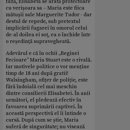
fază, Elisabeta se arată protectoare
cu verișoara sa – Maria este fiica
mătușii sale Marguerite Tudor - dar
destul de repede, sub pretextul
implicării fugarei în omorul celui
de-al doilea ei soț, ea o închide într-
o reședință supravegheată.
Adevărul e că în ochii „Reginei
Fecioare” Maria Stuart este o rivală.
Iar motivele politice o vor menține
timp de 18 ani după gratii!
Walsingham, ofițer de poliție, este
fără îndoială cel mai meschin
dintre consilierii Elisabetei. În anii
următori, el pledează efectiv în
favoarea suprimării captivei. În
această perspectivă el îi întinde o
cursă. După cum se știe, Maria
suferă de singurătate; nu visează