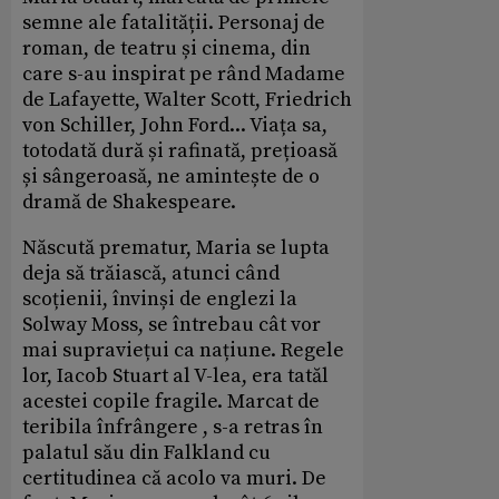
semne ale fatalității. Personaj de
roman, de teatru și cinema, din
care s-au inspirat pe rând Madame
de Lafayette, Walter Scott, Friedrich
von Schiller, John Ford... Viața sa,
totodată dură și rafinată, prețioasă
și sângeroasă, ne amintește de o
dramă de Shakespeare.
Născută prematur, Maria se lupta
deja să trăiască, atunci când
scoțienii, învinși de englezi la
Solway Moss, se întrebau cât vor
mai supraviețui ca națiune. Regele
lor, Iacob Stuart al V-lea, era tatăl
acestei copile fragile. Marcat de
teribila înfrângere , s-a retras în
palatul său din Falkland cu
certitudinea că acolo va muri. De