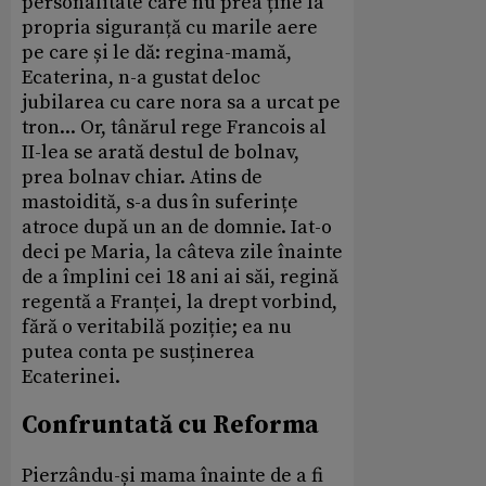
personalitate care nu prea ține la
propria siguranță cu marile aere
pe care și le dă: regina-mamă,
Ecaterina, n-a gustat deloc
jubilarea cu care nora sa a urcat pe
tron... Or, tânărul rege Francois al
II-lea se arată destul de bolnav,
prea bolnav chiar. Atins de
mastoidită, s-a dus în suferințe
atroce după un an de domnie. Iat-o
deci pe Maria, la câteva zile înainte
de a împlini cei 18 ani ai săi, regină
regentă a Franței, la drept vorbind,
fără o veritabilă poziție; ea nu
putea conta pe susținerea
Ecaterinei.
Confruntată cu Reforma
Pierzându-și mama înainte de a fi