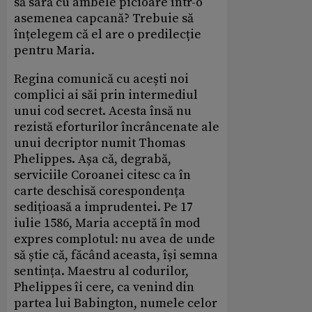
să sară cu ambele picioare într-o
asemenea capcană? Trebuie să
înțelegem că el are o predilecție
pentru Maria.
Regina comunică cu acești noi
complici ai săi prin intermediul
unui cod secret. Acesta însă nu
rezistă eforturilor încrâncenate ale
unui decriptor numit Thomas
Phelippes. Așa că, degrabă,
serviciile Coroanei citesc ca în
carte deschisă corespondența
sedițioasă a imprudentei. Pe 17
iulie 1586, Maria acceptă în mod
expres complotul: nu avea de unde
să știe că, făcând aceasta, își semna
sentința. Maestru al codurilor,
Phelippes îi cere, ca venind din
partea lui Babington, numele celor