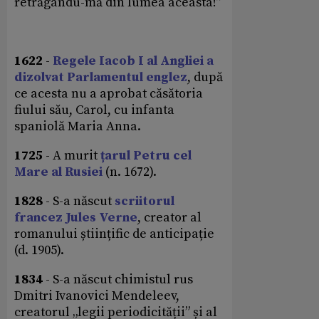
retrăgându-mă din lumea aceasta!”
1622
-
Regele Iacob I al Angliei a
dizolvat Parlamentul englez
, după
ce acesta nu a aprobat căsătoria
fiului său, Carol, cu infanta
spaniolă Maria Anna.
1725
- A murit
țarul Petru cel
Mare al Rusiei
(n. 1672).
1828
- S-a născut
scriitorul
francez Jules Verne
, creator al
romanului științific de anticipație
(d. 1905).
1834
- S-a născut chimistul rus
Dmitri Ivanovici Mendeleev,
creatorul „legii periodicității” și al