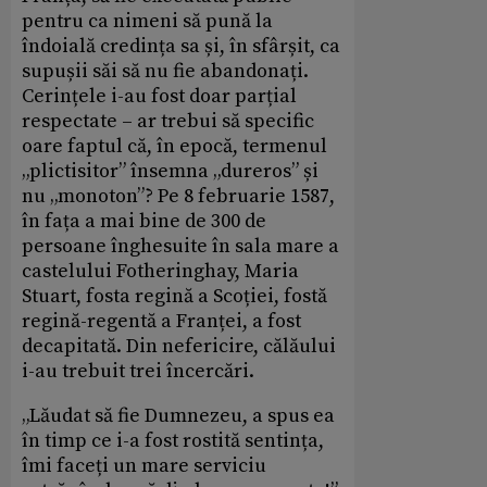
pentru ca nimeni să pună la
îndoială credința sa și, în sfârșit, ca
supușii săi să nu fie abandonați.
Cerințele i-au fost doar parțial
respectate – ar trebui să specific
oare faptul că, în epocă, termenul
„plictisitor” însemna „dureros” și
nu „monoton”? Pe 8 februarie 1587,
în fața a mai bine de 300 de
persoane înghesuite în sala mare a
castelului Fotheringhay, Maria
Stuart, fosta regină a Scoției, fostă
regină-regentă a Franței, a fost
decapitată. Din nefericire, călăului
i-au trebuit trei încercări.
„Lăudat să fie Dumnezeu, a spus ea
în timp ce i-a fost rostită sentința,
îmi faceți un mare serviciu