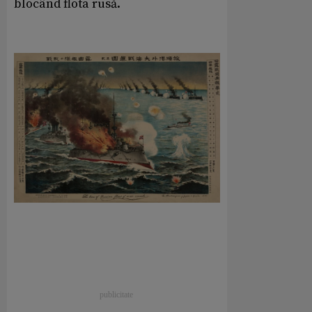
blocând flota rusă.