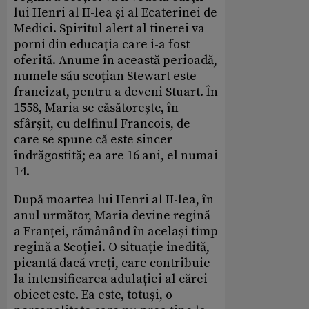
lui Henri al II-lea și al Ecaterinei de
Medici. Spiritul alert al tinerei va
porni din educația care i-a fost
oferită. Anume în această perioadă,
numele său scoțian Stewart este
francizat, pentru a deveni Stuart. În
1558, Maria se căsătorește, în
sfârșit, cu delfinul Francois, de
care se spune că este sincer
îndrăgostită; ea are 16 ani, el numai
14.
După moartea lui Henri al II-lea, în
anul următor, Maria devine regină
a Franței, rămânând în același timp
regină a Scoției. O situație inedită,
picantă dacă vreți, care contribuie
la intensificarea adulației al cărei
obiect este. Ea este, totuși, o