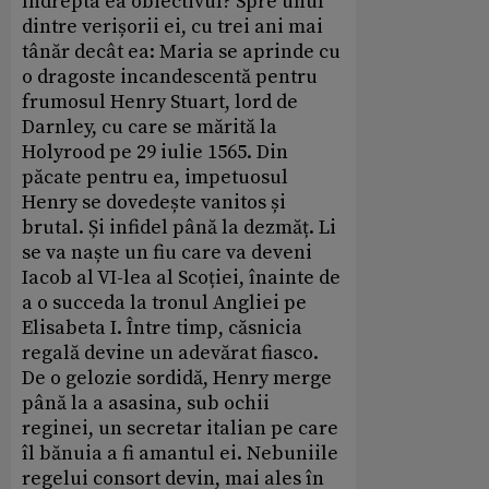
îndrepta ea obiectivul? Spre unul
dintre verișorii ei, cu trei ani mai
tânăr decât ea: Maria se aprinde cu
o dragoste incandescentă pentru
frumosul Henry Stuart, lord de
Darnley, cu care se mărită la
Holyrood pe 29 iulie 1565. Din
păcate pentru ea, impetuosul
Henry se dovedește vanitos și
brutal. Și infidel până la dezmăț. Li
se va naște un fiu care va deveni
Iacob al VI-lea al Scoției, înainte de
a o succeda la tronul Angliei pe
Elisabeta I. Între timp, căsnicia
regală devine un adevărat fiasco.
De o gelozie sordidă, Henry merge
până la a asasina, sub ochii
reginei, un secretar italian pe care
îl bănuia a fi amantul ei. Nebuniile
regelui consort devin, mai ales în