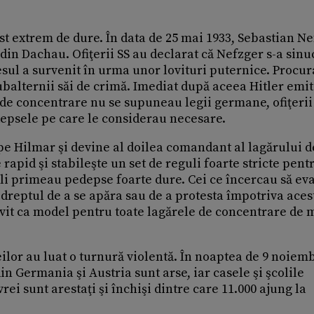
ost extrem de dure. În data de 25 mai 1933, Sebastian N
in Dachau. Ofiţerii SS au declarat că Nefzger s-a sinuc
esul a survenit în urma unor lovituri puternice. Procu
balternii săi de crimă. Imediat după aceea Hitler emi
 de concentrare nu se supuneau legii germane, ofiţerii
depsele pe care le considerau necesare.
 pe Hilmar şi devine al doilea comandant al lagărului d
apid şi stabileşte un set de reguli foarte stricte pent
guli primeau pedepse foarte dure. Cei ce încercau să ev
 dreptul de a se apăra sau de a protesta împotriva aces
ervit ca model pentru toate lagărele de concentrare de 
lor au luat o turnură violentă. În noaptea de 9 noiemb
in Germania şi Austria sunt arse, iar casele şi şcolile
rei sunt arestaţi şi închişi dintre care 11.000 ajung la