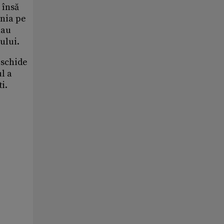
 însă
ania pe
hau
ului.
eschide
l a
i.