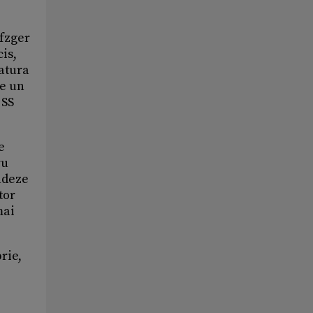
efzger
is,
ratura
te un
 SS
e
ru
adeze
tor
mai
rie,