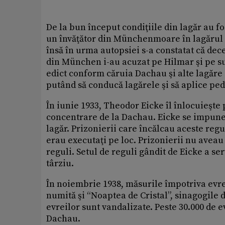
De la bun început condiţiile din lagăr au f
un învăţător din Münchenmoare în lagărul d
însă în urma autopsiei s-a constatat că dec
din München i-au acuzat pe Hilmar şi pe su
edict conform căruia Dachau şi alte lagăre
putând să conducă lagărele şi să aplice pe
În iunie 1933, Theodor Eicke îl înlocuieşte
concentrare de la Dachau. Eicke se impune r
lagăr. Prizonierii care încălcau aceste re
erau executaţi pe loc. Prizonierii nu aveau
reguli. Setul de reguli gândit de Eicke a s
târziu.
În noiembrie 1938, măsurile împotriva evrei
numită şi “Noaptea de Cristal”, sinagogile d
evreilor sunt vandalizate. Peste 30.000 de ev
Dachau.