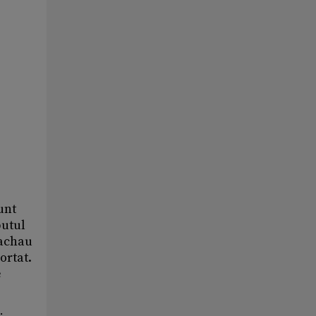
unt
putul
Dachau
ortat.
e