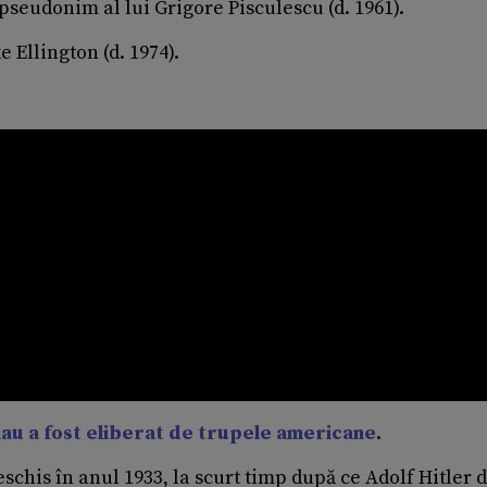
 pseudonim al lui Grigore Pisculescu (d. 1961).
Ellington (d. 1974).
au a fost eliberat de trupele americane
.
eschis în anul 1933, la scurt timp după ce Adolf Hitler 