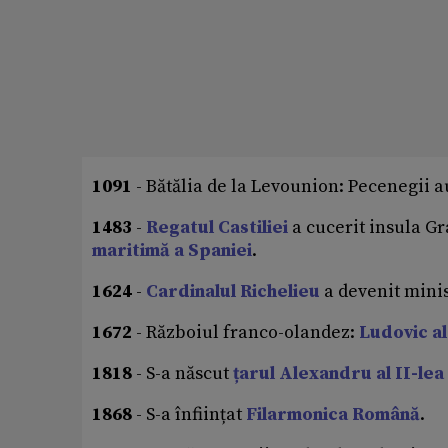
1091
- Bătălia de la Levounion: Pecenegii au
1483
-
Regatul Castiliei
a cucerit insula G
maritimă a Spaniei
.
1624
-
Cardinalul Richelieu
a devenit minis
1672
- Războiul franco-olandez:
Ludovic al
1818
- S-a născut
țarul Alexandru al II-lea 
1868
- S-a înființat
Filarmonica Română
.