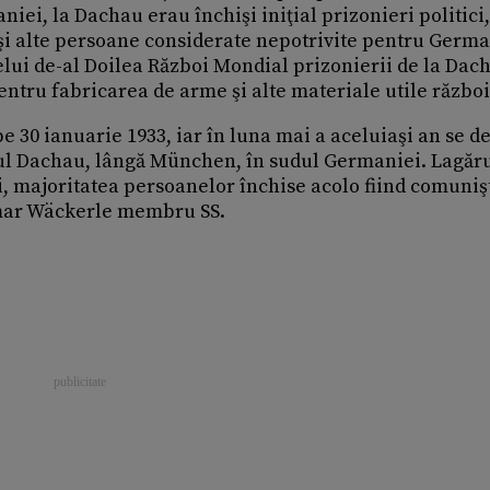
iei, la Dachau erau închişi iniţial prizonieri politici,
r şi alte persoane considerate nepotrivite pentru Germ
celui de-al Doilea Război Mondial prizonierii de la Dac
entru fabricarea de arme şi alte materiale utile război
 30 ianuarie 1933, iar în luna mai a aceluiaşi an se d
şul Dachau, lângă München, în sudul Germaniei. Lagăru
cii, majoritatea persoanelor închise acolo fiind comunişt
lmar Wäckerle membru SS.