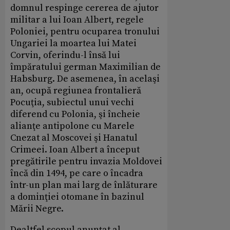
domnul respinge cererea de ajutor
militar a lui Ioan Albert, regele
Poloniei, pentru ocuparea tronului
Ungariei la moartea lui Matei
Corvin, oferindu-l însă lui
împăratului german Maximilian de
Habsburg. De asemenea, în acelaşi
an, ocupă regiunea frontalieră
Pocuţia, subiectul unui vechi
diferend cu Polonia, şi încheie
alianţe antipolone cu Marele
Cnezat al Moscovei şi Hanatul
Crimeei. Ioan Albert a început
pregătirile pentru invazia Moldovei
încă din 1494, pe care o încadra
într-un plan mai larg de înlăturare
a dominţiei otomane în bazinul
Mării Negre.
Dealtfel scopul anunţat al