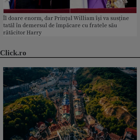
Îl doare enorm, dar Prințul William își va susține
tatăl în demersul de împăcare cu fratele său
rătăcitor Harry
Click.ro