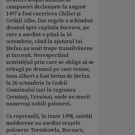
campaniei declanşate în august
1497 a fost cucerirea Chiliei şi
Cetăţii Albe. Dar regele a schimbat
drumul spre capitala Suceava, pe
care a asediat-o până la 16
octombrie, când în ajutorul lui
Ştefan au sosit trupe transilvănene
şi turceşti. Nerespectând
armistiţiul prin care se obliga să se
retragă pe drumul pe care venise,
Ioan Albert a fost învins de Ştefan
la 26 octombrie la Codrii
Cosminului (azi în regiunea
Cernăuţi, Ucraina), unde au murit
numeroşi nobili polonezi.
Ca represalii, în iunie 1498, unităţi
moldovene au asediat oraşele
poloneze Trembowla, Buczacz,