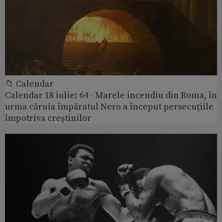
📁 Calendar
Calendar 18 iulie: 64 - Marele incendiu din Roma, în
urma căruia împăratul Nero a început persecuțiile
împotriva creștinilor