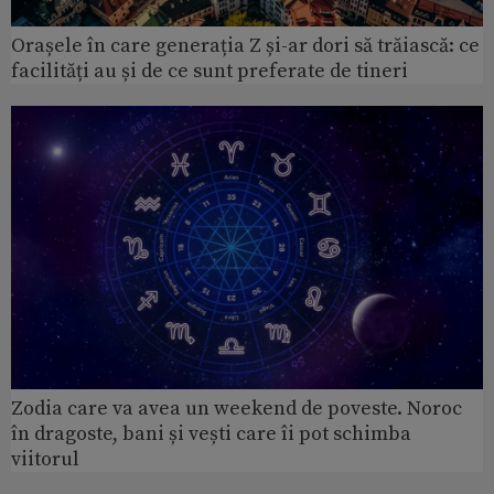
Orașele în care generația Z și-ar dori să trăiască: ce
facilități au și de ce sunt preferate de tineri
Zodia care va avea un weekend de poveste. Noroc
în dragoste, bani și vești care îi pot schimba
viitorul