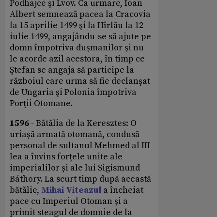
Podhajce şi Lvov. Ca urmare, Ioan
Albert semnează pacea la Cracovia
la 15 aprilie 1499 şi la Hîrlău la 12
iulie 1499, angajându-se să ajute pe
domn împotriva duşmanilor şi nu
le acorde azil acestora, în timp ce
Ştefan se angaja să participe la
războiul care urma să fie declanşat
de Ungaria şi Polonia împotriva
Porţii Otomane.
1596
- Bătălia de la Keresztes: O
uriașă armată otomană, condusă
personal de sultanul Mehmed al III-
lea a învins forțele unite ale
imperialilor și ale lui Sigismund
Báthory. La scurt timp după această
bătălie,
Mihai Viteazul
a încheiat
pace cu Imperiul Otoman și a
primit steagul de domnie de la