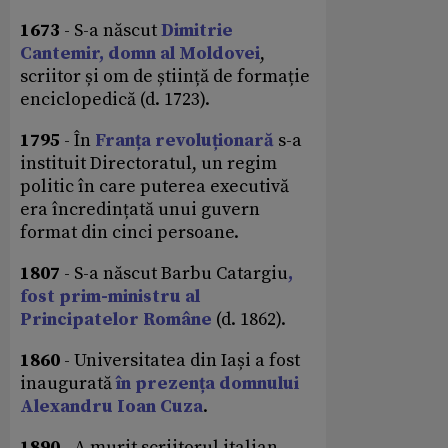
1673
- S-a născut
Dimitrie
Cantemir, domn al Moldovei
,
scriitor și om de știință de formație
enciclopedică (d. 1723).
1795
- În
Franța revoluționară
s-a
instituit Directoratul, un regim
politic în care puterea executivă
era încredințată unui guvern
format din cinci persoane.
1807
- S-a născut Barbu Catargiu
,
fost prim-ministru al
Principatelor Române
(d. 1862).
1860
- Universitatea din Iași a fost
inaugurată
în prezența domnului
Alexandru Ioan Cuza
.
1890
- A murit scriitorul italian