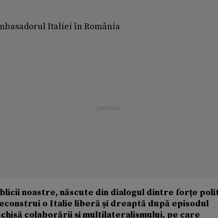
asadorul Italiei în România
licii noastre, născute din dialogul dintre forțe poli
reconstrui o Italie liberă și dreaptă după episodul
eschisă colaborării și multilateralismului, pe care