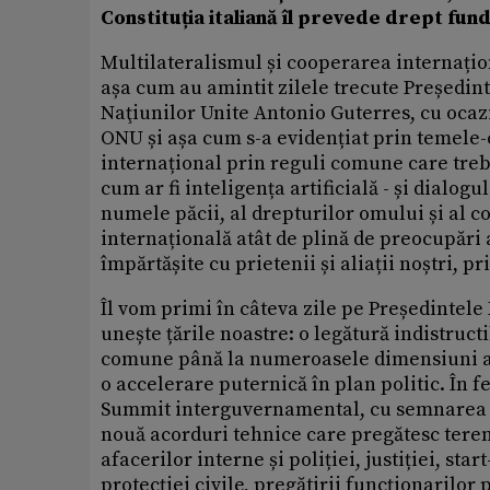
Constituția italiană îl prevede drept funda
Multilateralismul și cooperarea internaționa
așa cum au amintit zilele trecute Președint
Naţiunilor Unite Antonio Guterres, cu ocazia
ONU și așa cum s-a evidențiat prin temele-c
internațional prin reguli comune care treb
cum ar fi inteligența artificială - și dialog
numele păcii, al drepturilor omului și al co
internațională atât de plină de preocupări a
împărtășite cu prietenii și aliații noștri, 
Îl vom primi în câteva zile pe Președintele
unește țările noastre: o legătură indistructi
comune până la numeroasele dimensiuni ale 
o accelerare puternică în plan politic. În f
Summit interguvernamental, cu semnarea De
nouă acorduri tehnice care pregătesc terenu
afacerilor interne și poliției, justiției, sta
protecției civile, pregătirii funcționarilor