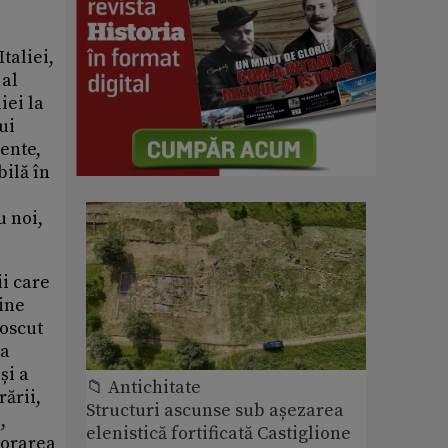
taliei,
 al
iei la
ui
ente,
bilă în
u noi,
ii care
tine
noscut
ea
și a
📁 Antichitate
ării,
Structuri ascunse sub așezarea
,
elenistică fortificată Castiglione
aborarea