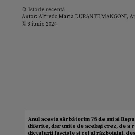
📁 Istorie recentă
Autor:
Alfredo Maria DURANTE MANGONI, Amb
🗓️ 3 iunie 2024
Anul acesta sărbătorim 78 de ani ai Repub
diferite, dar unite de acelaşi crez, de a 
dictaturii fasciste și cel al războiului, d