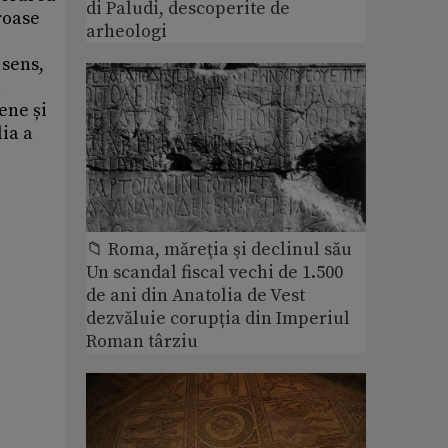
di Paludi, descoperite de
roase
arheologi
 sens,
n
ene și
ia a
📁 Roma, măreţia şi declinul său
Un scandal fiscal vechi de 1.500
de ani din Anatolia de Vest
dezvăluie corupția din Imperiul
Roman târziu