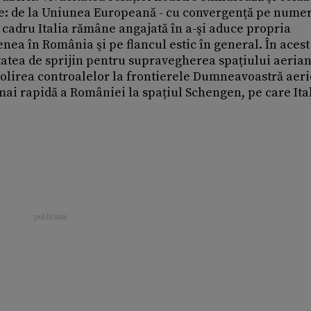
nte: de la Uniunea Europeană - cu convergență pe nume
i cadru Italia rămâne angajată în a-şi aduce propria
enea în România şi pe flancul estic în general. În acest
itatea de sprijin pentru supravegherea spațiului aeria
olirea controalelor la frontierele Dumneavoastră aeri
ai rapidă a României la spațiul Schengen, pe care Ital