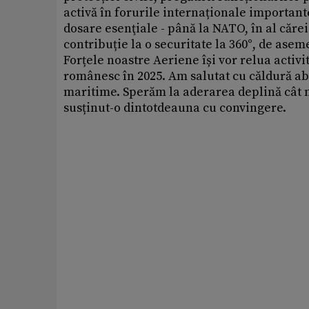
activă în forurile internaționale importa
dosare esenţiale - până la NATO, în al căre
contribuție la o securitate la 360°, de asem
Forțele noastre Aeriene își vor relua activ
românesc în 2025. Am salutat cu căldură ab
maritime. Sperăm la aderarea deplină cât m
susținut-o dintotdeauna cu convingere.