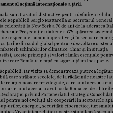
ment al acțiunii internaționale a țării.
lă sunt trăsături distinctive pentru definirea rolului I
ele Republicii Sergio Mattarella și Secretarul General
 celebrării la New York a 70 de ani de la aderarea Ital
heie ale Președinției italiene a G7: apărarea sistemul
uie respectate - acum imperative și în sectoare emerg
ul cu țările din sudul global pentru o dezvoltare sustena
mbaterii schimbărilor climatice. Chiar și în situația
stăzi, aceste principii și valori rămân esențiale pentr
printre care România ocupă cu siguranță un loc aparte.
 Republicii. Iar vizita sa demonstrează puterea legătur
bilă care străbate secolele, de la rădăcinile noastre la
relației noastre privilegiate, care anul acesta a cu
ebruarie anul acesta, a avut loc la Roma cel de-al treil
clarației privind Parteneriatul Strategic Consolidat 
l pentru noi evoluții ale cooperării în sectoarele apăr
rt-up-urilor, energiei, securităţii cibernetice, turismului
 publici. Vivacitatea relației noastre stimulează și col