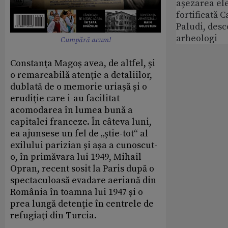
așezarea ele
fortificată C
Paludi, desc
arheologi
Cumpără acum!
Constanţa Magoș avea, de altfel, și
o remarcabilă atenţie a detaliilor,
dublată de o memorie uriașă și o
erudiţie care i-au facilitat
acomodarea în lumea bună a
capitalei franceze. În câteva luni,
ea ajunsese un fel de „știe-tot“ al
exilului parizian și așa a cunoscut-
o, în primăvara lui 1949, Mihail
Opran, recent sosit la Paris după o
spectaculoasă evadare aeriană din
România în toamna lui 1947 și o
prea lungă detenţie în centrele de
refugiaţi din Turcia.