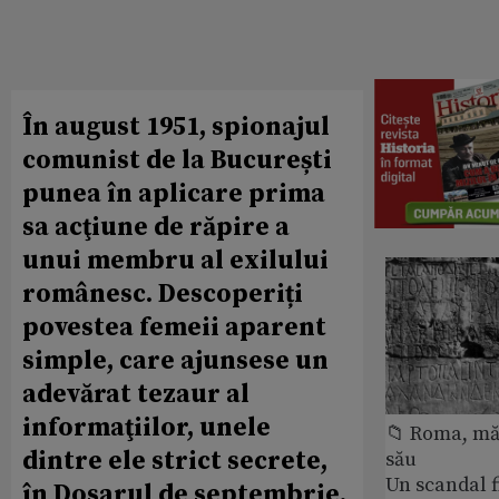
În august 1951, spionajul
comunist de la București
punea în aplicare prima
sa acţiune de răpire a
unui membru al exilului
românesc. Descoperiți
povestea femeii aparent
simple, care ajunsese un
adevărat tezaur al
informaţiilor, unele
📁 Roma, măr
dintre ele strict secrete,
său
Un scandal f
în Dosarul de septembrie.