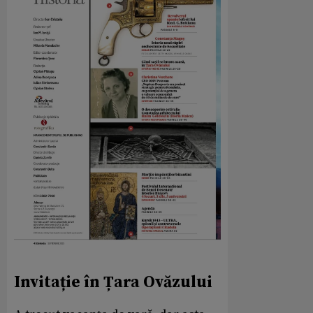
Invitație în Țara Ovăzului