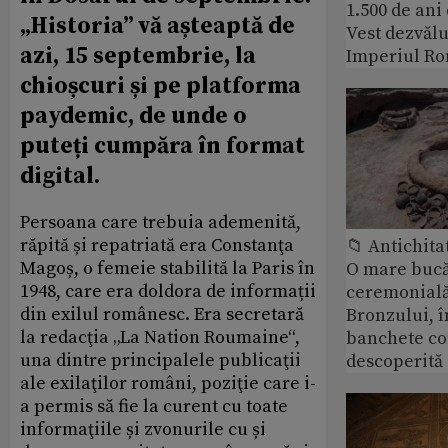
1.500 de ani
„Historia” vă așteaptă de
Vest dezvălu
azi, 15 septembrie, la
Imperiul Ro
chioșcuri și pe platforma
paydemic, de unde o
puteți cumpăra în format
digital.
Persoana care trebuia ademenită,
răpită și repatriată era Constanţa
📁 Antichita
Magoș, o femeie stabilită la Paris în
O mare bucă
1948, care era doldora de informații
ceremonială
din exilul românesc. Era secretară
Bronzului, î
la redacţia „La Nation Roumaine“,
banchete c
una dintre principalele publicaţii
descoperită
ale exilaţilor români, poziţie care i-
a permis să fie la curent cu toate
informaţiile și zvonurile cu și