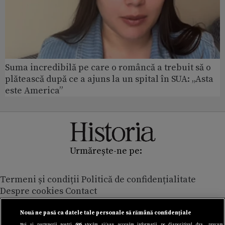
Suma incredibilă pe care o româncă a trebuit să o
plătească după ce a ajuns la un spital în SUA: „Asta
este America”
Urmărește-ne pe:
Termeni și condiții
Politică de confidențialitate
Despre cookies
Contact
Modifică preferințe pentru confidențialitate
© Toate drepturile rezervate Adevarul Holding 2026
Nouă ne pasă ca datele tale personale să rămână confidențiale
Noi și partenerii noștri
606
stocăm și/sau accesăm informații pe dispozitivul dvs., precum