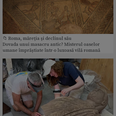
📁 Roma, măreţia şi declinul său
Dovada unui masacru antic? Misterul oaselor
umane împrăștiate într-o luxoasă vilă romană