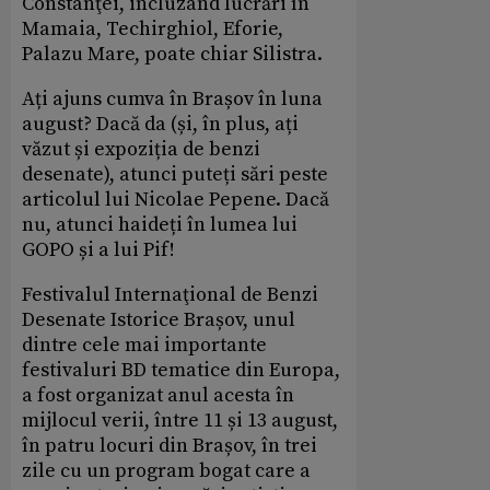
Constanţei, incluzând lucrări în
Mamaia, Techirghiol, Eforie,
Palazu Mare, poate chiar Silistra.
Ați ajuns cumva în Brașov în luna
august? Dacă da (și, în plus, ați
văzut și expoziția de benzi
desenate), atunci puteți sări peste
articolul lui Nicolae Pepene. Dacă
nu, atunci haideți în lumea lui
GOPO și a lui Pif!
Festivalul Internaţional de Benzi
Desenate Istorice Brașov, unul
dintre cele mai importante
festivaluri BD tematice din Europa,
a fost organizat anul acesta în
mijlocul verii, între 11 și 13 august,
în patru locuri din Brașov, în trei
zile cu un program bogat care a