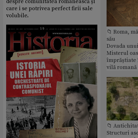
despre comunitatea românească și
care i se potrivea perfect firii sale
volubile.
📁 Roma, măr
său
Dovada unui
Misterul oa
împrăștiate 
vilă romană
📁 Antichita
Structuri a