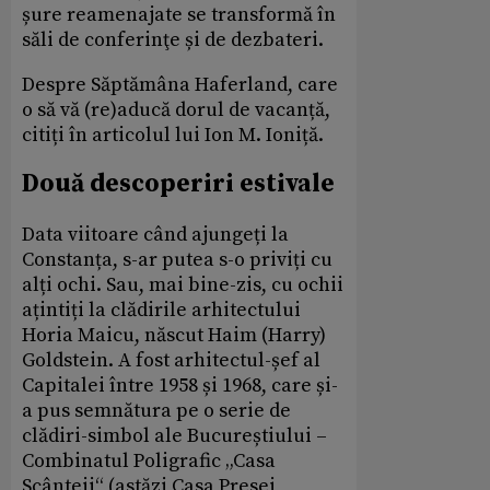
șure reamenajate se transformă în
săli de conferinţe și de dezbateri.
Despre Săptămâna Haferland, care
o să vă (re)aducă dorul de vacanță,
citiți în articolul lui Ion M. Ioniță.
Două descoperiri estivale
Data viitoare când ajungeți la
Constanța, s-ar putea s-o priviți cu
alți ochi. Sau, mai bine-zis, cu ochii
ațintiți la clădirile arhitectului
Horia Maicu, născut Haim (Harry)
Goldstein. A fost arhitectul-șef al
Capitalei între 1958 și 1968, care și-
a pus semnătura pe o serie de
clădiri-simbol ale Bucureștiului –
Combinatul Poligrafic „Casa
Scânteii“ (astăzi Casa Presei