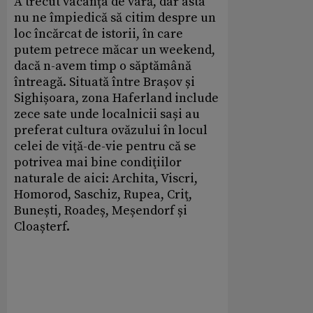
A trecut vacanța de vară, dar asta
nu ne împiedică să citim despre un
loc încărcat de istorii, în care
putem petrece măcar un weekend,
dacă n-avem timp o săptămână
întreagă. Situată între Brașov și
Sighișoara, zona Haferland include
zece sate unde localnicii sași au
preferat cultura ovăzului în locul
celei de viţă-de-vie pentru că se
potrivea mai bine condiţiilor
naturale de aici: Archita, Viscri,
Homorod, Saschiz, Rupea, Criţ,
Bunești, Roadeș, Meșendorf și
Cloașterf.