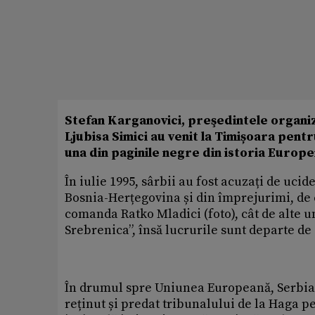
Stefan Karganovici, preşedintele organiza
Ljubisa Simici au venit la Timișoara pent
una din paginile negre din istoria Europe
În iulie 1995, sârbii au fost acuzați de uc
Bosnia-Herțegovina și din împrejurimi, de c
comanda Ratko Mladici (foto), cât de alte un
Srebrenica”, însă lucrurile sunt departe de 
În drumul spre Uniunea Europeană, Serbia și
reținut și predat tribunalului de la Haga pe