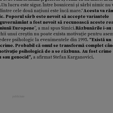
i.Un lucru este sigur. Între bosniceni și sârbi nimic nu
dintre cele două națiuni este încă mare.“
Acesta va ră
ic. Poporul sârb este nevoit să accepte variantele
 guvernământ a fost nevoit să recunoască aceste real
niunii Europene
”, a mai spus Simici.
Răzbunările i-au
chii unui creștin nu poate exista motivație pentru as
vedere psihologic la evenimentele din 1995.
“Există un
crime. Probabil că omul se transformă complet când
 o motivație psihologică de a se răzbuna. Au fost crime
u sau genocid”,
a afirmat Stefan Karganovici.