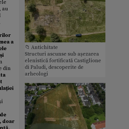
ele
, au
d
,
rilor
umea a
📁 Antichitate
ele
Structuri ascunse sub așezarea
și
elenistică fortificată Castiglione
an
di Paludi, descoperite de
e din
arheologi
ata
t
lației
și
 de
, doar
uptă,