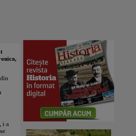
st
renica,
 din
n
 i-a
 se