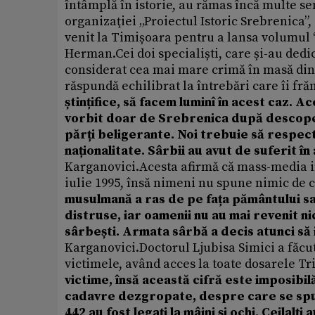
întâmplă în istorie, au rămas încă multe se
organizaţiei „Proiectul Istoric Srebrenica”,
venit la Timișoara pentru a lansa volumul
Herman.Cei doi specialiști, care și-au dedi
considerat cea mai mare crimă în masă din
răspundă echilibrat la întrebări care îi fră
ștințifice, să facem luminî în acest caz.
vorbit doar de Srebrenica după descope
părți beligerante. Noi trebuie să respect
naționalitate. Sârbii au avut de suferit î
Karganovici.Acesta afirmă că mass-media i
iulie 1995, însă nimeni nu spune nimic de ce
musulmană a ras de pe fața pământului sat
distruse, iar oamenii nu au mai revenit n
sârbești. Armata sârbă a decis atunci să 
Karganovici.
Doctorul Ljubisa Simici a făcu
victimele, având acces la toate dosarele Tr
victime, însă această cifră este imposibi
cadavre dezgropate, despre care se spune
442 au fost legați la mâini și ochi. Ceilalți