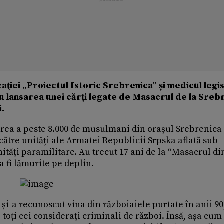
ţiei „Proiectul Istoric Srebrenica” și medicul legi
ru lansarea unei cărți legate de Masacrul de la Sreb
i.
iderea a peste 8.000 de musulmani din orașul Srebrenica
ătre unități ale Armatei Republicii Srpska aflată sub
ități paramilitare. Au trecut 17 ani de la “Masacrul di
a fi lămurite pe deplin.
-a recunoscut vina din războiaiele purtate în anii 90,
 toți cei considerați criminali de război. Însă, așa cum