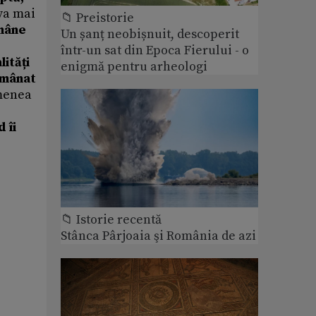
 va mai
📁 Preistorie
mâne
Un șanț neobișnuit, descoperit
într-un sat din Epoca Fierului - o
ități
enigmă pentru arheologi
 mânat
emenea
 îi
📁 Istorie recentă
Stânca Pârjoaia şi România de azi