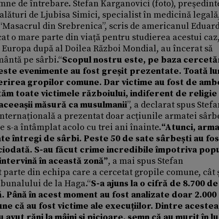
mne de întrebare. Stefan Karganovici (foto), preşedint
 alături de Ljubisa Simici, specialist în medicină legală
 “Masacrul din Srebrenica”, scris de americanul Eduar
cat o mare parte din viață pentru studierea acestui caz
 Europa după al Doilea Război Mondial, au încerat să
mântă pe sârbi.“
Scopul nostru este, pe baza cercetă
 Aceste evenimente au fost greșit prezentate. Toată l
rirea gropilor comune. Dar victime au fost de amb
ăm toate victimele războiului, indiferent de religie 
n aceeașii măsură ca musulmanii
”, a declarat spus Stef
nternațională a prezentat doar acțiunile armatei sârb
 s-a întâmplat acolo cu trei ani înainte.
“Atunci, arm
e întregi de sârbi. Peste 50 de sate sârbești au fos
iciodată. S-au făcut crime incredibile împotriva popu
intervină în această zonă”
, a mai spus Stefan
t parte din echipa care a cercetat gropile comune, cât 
ibunalului de la Haga.“
S-a ajuns la o cifră de 8.700 de
lă. Până în acest moment au fost analizate doar 2.000
 că au fost victime ale execuțiilor. Dintre acestea
 au avut răni la mâini și picioare, semn că au murit în l