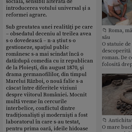
socială, sensibil alterată de
introducerea votului universal şi a
reformei agrare.
Sub greutatea unei realităţi pe care
📁 Roma, măr
– obsedatul deceniu al treilea avea
său
s-o dovedească – n-a ştiut s-o
O statuie de 
gestioneze, spaţiul public
descoperită
românesc s-a mai scindat încă o
roman. De ce
dată:după comedia cu iz republican
folosită dre
de la Ploieşti, din august 1870, şi
drama germanofililor, din timpul
Marelui Război, o nouă falie s-a
căscat între diferitele viziuni
despre viitorul României. Mocnit
multă vreme în cercurile
interbelice, conflictul dintre
tradiţionalişti şi modernişti a fost
📁 Antichita
laboratorul în care s-au testat,
O mare bucă
pentru prima oară, ideile hidoase