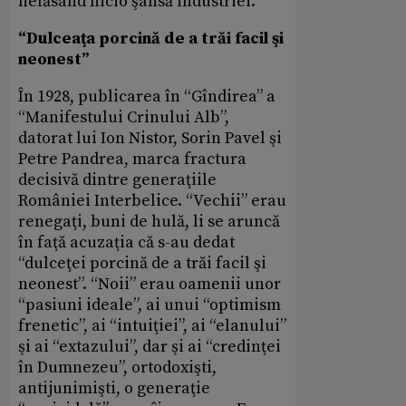
nelăsând nicio şansă industriei.
“Dulceaţa porcină de a trăi facil şi
neonest”
În 1928, publicarea în “Gîndirea” a
“Manifestului Crinului Alb”,
datorat lui Ion Nistor, Sorin Pavel şi
Petre Pandrea, marca fractura
decisivă dintre generaţiile
României Interbelice. “Vechii” erau
renegaţi, buni de hulă, li se aruncă
în faţă acuzaţia că s-au dedat
“dulceţei porcină de a trăi facil şi
neonest”. “Noii” erau oamenii unor
“pasiuni ideale”, ai unui “optimism
frenetic”, ai “intuiţiei”, ai “elanului”
şi ai “extazului”, dar şi ai “credinţei
în Dumnezeu”, ortodoxişti,
antijunimişti, o generaţie