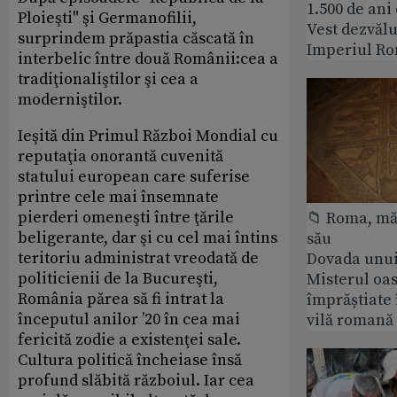
1.500 de ani
Ploieşti" şi Germanofilii,
Vest dezvălu
surprindem prăpastia căscată în
Imperiul Ro
interbelic între două Românii:cea a
tradiţionaliştilor şi cea a
moderniştilor.
Ieşită din Primul Război Mondial cu
reputaţia onorantă cuvenită
statului european care suferise
printre cele mai însemnate
pierderi omeneşti între ţările
📁 Roma, măr
beligerante, dar şi cu cel mai întins
său
teritoriu administrat vreodată de
Dovada unui
politicienii de la Bucureşti,
Misterul oa
România părea să fi intrat la
împrăștiate 
începutul anilor ’20 în cea mai
vilă romană
fericită zodie a existenţei sale.
Cultura politică încheiase însă
profund slăbită războiul. Iar cea