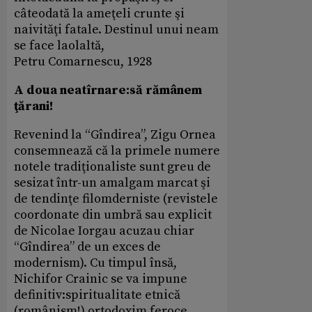
câteodată la ameţeli crunte şi
naivităţi fatale. Destinul unui neam
se face laolaltă,
Petru Comarnescu, 1928
A doua neatîrnare:să rămânem
ţărani!
Revenind la “Gîndirea”, Zigu Ornea
consemnează că la primele numere
notele tradiţionaliste sunt greu de
sesizat într-un amalgam marcat şi
de tendinţe filomderniste (revistele
coordonate din umbră sau explicit
de Nicolae Iorgau acuzau chiar
“Gîndirea” de un exces de
modernism). Cu timpul însă,
Nichifor Crainic se va impune
definitiv:spiritualitate etnică
(românism!) ortodoxim feroce,