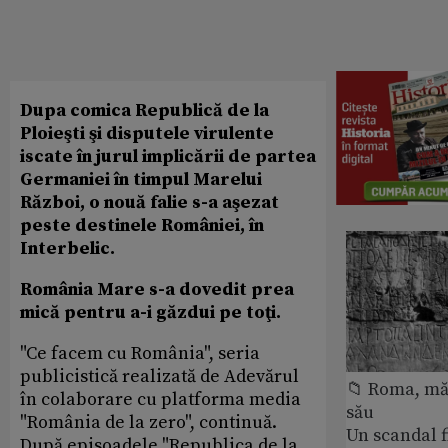
Dupa comica Republică de la
Ploieşti şi disputele virulente
iscate în jurul implicării de partea
Germaniei în timpul Marelui
Război, o nouă falie s-a aşezat
peste destinele României, în
Interbelic.
România Mare s-a dovedit prea
mică pentru a-i găzdui pe toţi.
"Ce facem cu România", seria
publicistică realizată de Adevărul
📁 Roma, măr
în colaborare cu platforma media
său
"România de la zero", continuă.
Un scandal f
După episoadele "Republica de la