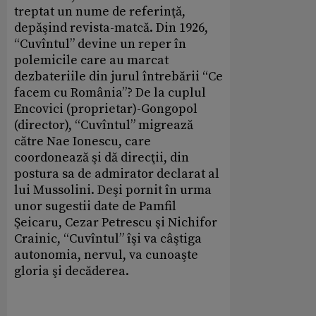
treptat un nume de referinţă,
depăşind revista-matcă. Din 1926,
“Cuvîntul” devine un reper în
polemicile care au marcat
dezbateriile din jurul întrebării “Ce
facem cu România”? De la cuplul
Encovici (proprietar)-Gongopol
(director), “Cuvîntul” migrează
către Nae Ionescu, care
coordonează şi dă direcţii, din
postura sa de admirator declarat al
lui Mussolini. Deşi pornit în urma
unor sugestii date de Pamfil
Şeicaru, Cezar Petrescu şi Nichifor
Crainic, “Cuvîntul” îşi va câştiga
autonomia, nervul, va cunoaşte
gloria şi decăderea.