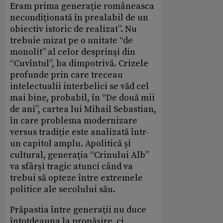
Eram prima generaţie româneasca
necondiţionată în prealabil de un
obiectiv istoric de realizat”. Nu
trebuie mizat pe o unitate “de
monolit” al celor desprinşi din
“Cuvîntul”, ba dimpotrivă. Crizele
profunde prin care treceau
intelectualii interbelici se văd cel
mai bine, probabil, în “De două mii
de ani”, cartea lui Mihail Sebastian,
în care problema modernizare
versus tradiţie este analizată într-
un capitol amplu. Apolitică şi
cultural, generaţia “Crinului Alb”
va sfârşi tragic atunci când va
trebui să opteze între extremele
politice ale secolului său.
Prăpastia între generaţii nu duce
întotdeauna la propăşire, ci