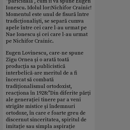
“paricidală”, cum îi va spune Eugen
Ionescu. Idolul lor:Nichifor Crainic!
Momentul este unul de fisură între
tradicţionalişti, se separă cumva
apele între cei care l-au urmat pe
Nae Ionescu şi cei care l-au urmat
pe Nichifor Crainic.
Eugen Lovinescu, care-ne spune
Zigu Ornea şi o arată toată
producţia sa publicistică
interbelică-are meritul de a fi
încercat să combată
tradiţionalismul ortodoxist,
reacţiona în 1928:"Din diferite părţi
ale generaţiei tinere par a veni
strigăte mistice şi îndemnuri
ortodoxe, în care e foarte greu de
discernut sinceritatea, spiritul de
imitaţie sau simpla aspiraţie