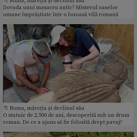
📁 Roma, măreţia şi declinul său
Dovada unui masacru antic? Misterul oaselor
umane împrăștiate într-o luxoasă vilă romană
📁 Roma, măreţia şi declinul său
O statuie de 2.500 de ani, descoperită sub un drum
roman. De ce a ajuns să fie folosită drept pavaj?