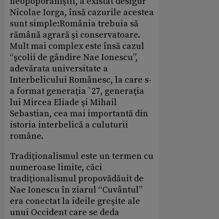
neopoporaniştii, a existat desigur
Nicolae Iorga, însă cazurile acestea
sunt simple:România trebuia să
rămână agrară şi conservatoare.
Mult mai complex este însă cazul
“şcolii de gândire Nae Ionescu”,
adevărata universitate a
Interbelicului Românesc, la care s-
a format generaţia `27, generaţia
lui Mircea Eliade şi Mihail
Sebastian, cea mai importantă din
istoria interbelică a culuturii
române.
Tradiţionalismul este un termen cu
numeroase limite, căci
tradiţionalismul propovădăuit de
Nae Ionescu în ziarul “Cuvântul”
era conectat la ideile greşite ale
unui Occident care se deda