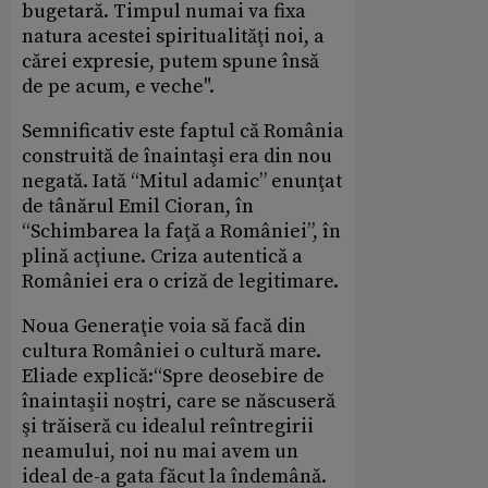
bugetară. Timpul numai va fixa
natura acestei spiritualităţi noi, a
cărei expresie, putem spune însă
de pe acum, e veche".
Semnificativ este faptul că România
construită de înaintaşi era din nou
negată. Iată “Mitul adamic” enunţat
de tânărul Emil Cioran, în
“Schimbarea la faţă a României”, în
plină acţiune. Criza autentică a
României era o criză de legitimare.
Noua Generaţie voia să facă din
cultura României o cultură mare.
Eliade explică:“Spre deosebire de
înaintaşii noştri, care se născuseră
şi trăiseră cu idealul reîntregirii
neamului, noi nu mai avem un
ideal de-a gata făcut la îndemână.