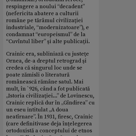
respingere a noului “decadent”
(nefericita abatere a culturii
române pe tărâmul civilizaţiei
industriale, “modernizatoare”), e
condamnat “europeismul” de la
“Cuvîntul liber” şi alte publicaţii.
Crainic era, subliniază cu justeţe
Ornea, de-a dreptul retrograd şi
credea că singurul loc unde se
poate zămisli o literatură
românească rămâne satul. Mai
mult, în `926, când a fot publicată
„Istoria civilizaţiei...” de Lovinescu,
Crainic replică dur în „Gîndirea” cu
un eseu intitulat „A doua
neatîrnare”. În 1931, firesc, Crainic
(care definitivase deja înţelegerea
ortodoxistă a conceptului de etnos