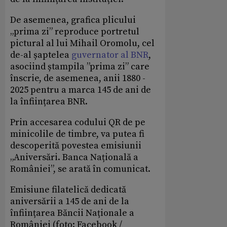
De asemenea, grafica plicului
„prima zi” reproduce portretul
pictural al lui Mihail Oromolu, cel
de-al șaptelea
guvernator al BNR
,
asociind ștampila ”prima zi” care
înscrie, de asemenea, anii 1880 -
2025 pentru a marca 145 de ani de
la înființarea BNR.
Prin accesarea codului QR de pe
minicolile de timbre, va putea fi
descoperită povestea emisiunii
„Aniversări. Banca Națională a
României”, se arată în comunicat.
Emisiune filatelică dedicată
aniversării a 145 de ani de la
înființarea Băncii Naționale a
României (foto: Facebook /