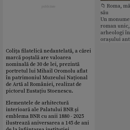
📁 Roma, măr
său
Un monumen
roman unic,
arheologi î
orașului an
Colița filatelică nedantelată, a cărei
marcă poștală are valoarea
nominală de 30 de lei, prezintă
portretul lui Mihail Oromolu aflat
în patrimoniul Muzeului Național
de Artă al României, realizat de
pictorul Eustațiu Stoenescu.
Elementele de arhitectură
interioară ale Palatului BNR și
emblema BNR cu anii 1880 - 2025
ilustrează aniversarea a 145 de ani
de la înființarea instituției.