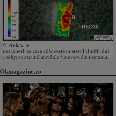
📁 Preistorie
Descoperirea care adâncește misterul cimitirului
Coëby: ce ascund movilele funerare din Bretania?
Okmagazine.ro