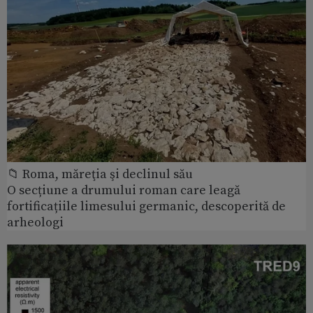
📁 Roma, măreţia şi declinul său
O secțiune a drumului roman care leagă
fortificațiile limesului germanic, descoperită de
arheologi