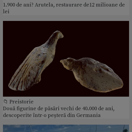
1.900 de ani? Arutela, restaurare de12 milioane de
lei
📁 Preistorie
Două figurine de păsări vechi de 40.000 de ani,
descoperite într-o peșteră din Germania