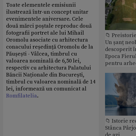
Toate elementele emisiunii
ilustrează într-un concept unitar
evenimentele aniversare. Cele
două mărci poștale reproduc două
fotografii portret ale lui Mihail
📁 Preistori
Oromolu asociate cu arhitectura
Un șanț neob
conacului reședință Oromolu de la
descoperit î
Păușești - Vâlcea, timbrul cu
Epoca Fierul
valoarea nominală de 6,50 lei,
pentru arhe
respectiv cu arhitectura Palatului
Băncii Naționale din București,
timbrul cu valoarea nominală de 14
lei, informează un comunicat al
Romfilatelia
.
📁 Istorie r
Stânca Pârj
de azi