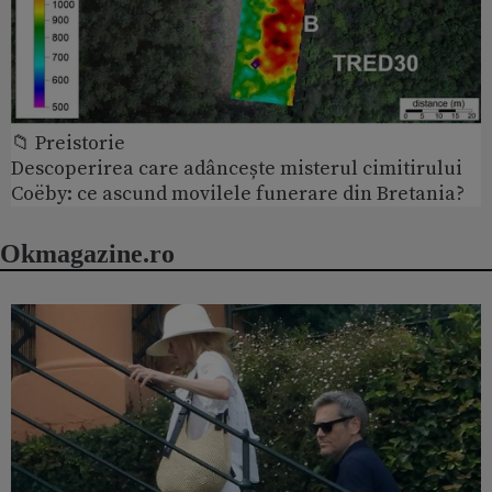
📁 Preistorie
Descoperirea care adâncește misterul cimitirului
Coëby: ce ascund movilele funerare din Bretania?
Okmagazine.ro