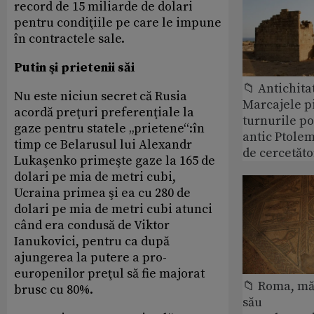
record de 15 miliarde de dolari
pentru condiţiile pe care le impune
în contractele sale.
Putin şi prietenii săi
📁 Antichita
Nu este niciun secret că Rusia
Marcajele pi
acordă preţuri preferenţiale la
turnurile po
gaze pentru statele „prietene“:în
antic Ptolem
timp ce Belarusul lui Alexandr
de cercetăto
Lukaşenko primeşte gaze la 165 de
dolari pe mia de metri cubi,
Ucraina primea şi ea cu 280 de
dolari pe mia de metri cubi atunci
când era condusă de Viktor
Ianukovici, pentru ca după
ajungerea la putere a pro-
europenilor preţul să fie majorat
📁 Roma, măr
brusc cu 80%.
său