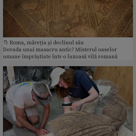
📁 Roma, măreţia şi declinul său
Dovada unui masacru antic? Misterul oaselor
umane împrăștiate într-o luxoasă vilă romană