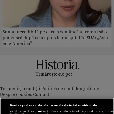
Suma incredibilă pe care o româncă a trebuit să o
plătească după ce a ajuns la un spital în SUA: „Asta
este America”
Urmărește-ne pe:
Termeni și condiții
Politică de confidențialitate
Despre cookies
Contact
Modifică preferințe pentru confidențialitate
© Toate drepturile rezervate Adevarul Holding 2026
Nouă ne pasă ca datele tale personale să rămână confidențiale
Noi și partenerii noștri
606
stocăm și/sau accesăm informații pe dispozitivul dvs., precum