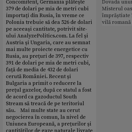
Concomitent, Germania plăteşte
Dovada unui
379 de dolari pe mia de metri cubi
Misterul oa
importaţi din Rusia, în vreme ce
împrăștiate 
Polonia trebuie să dea 526 de dolari
vilă romană
pe aceeaşi cantitate, potrivit site-
ului AnalyzePolitics.com. La fel şi
Austria şi Ungaria, care au semnat
mai multe proiecte energetice cu
Rusia, au preţuri de 397, respectiv
391 de dolari pe mia de metri cubi,
faţă de media de 432 de dolari
cerută României. Recent şi
Bulgaria a primit o reducere la
preţul gazelor, după ce statul a fost
de acord ca gazoductul South
Stream să treacă de pe teritoriul
său. Mai multe state au cerut
negocierea în comun, la nivel de
Uniunea Europeană, a preţurilor şi
cantităţilor de gaze naturale livrate