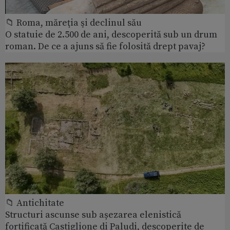
📁 Roma, măreţia şi declinul său
O statuie de 2.500 de ani, descoperită sub un drum
roman. De ce a ajuns să fie folosită drept pavaj?
📁 Antichitate
Structuri ascunse sub așezarea elenistică
fortificată Castiglione di Paludi, descoperite de