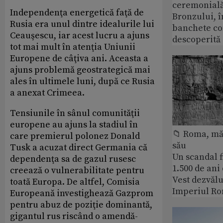
ceremonială
Independenţa energetică faţă de
Bronzului, î
Rusia era unul dintre idealurile lui
banchete c
Ceauşescu, iar acest lucru a ajuns
descoperită
tot mai mult în atenţia Uniunii
Europene de câţiva ani. Aceasta a
ajuns problemă geostrategică mai
ales în ultimele luni, după ce Rusia
a anexat Crimeea.
Tensiunile în sânul comunităţii
europene au ajuns la stadiul în
📁 Roma, măr
care premierul polonez Donald
său
Tusk a acuzat direct Germania că
Un scandal f
dependenţa sa de gazul rusesc
1.500 de ani
creează o vulnerabilitate pentru
Vest dezvălu
toată Europa. De altfel, Comisia
Imperiul Ro
Europeană investighează Gazprom
pentru abuz de poziţie dominantă,
gigantul rus riscând o amendă-