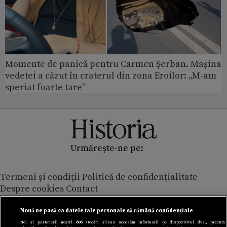
Momente de panică pentru Carmen Șerban. Mașina
vedetei a căzut în craterul din zona Eroilor: „M-am
speriat foarte tare”
Urmărește-ne pe:
Termeni și condiții
Politică de confidențialitate
Despre cookies
Contact
Modifică preferințe pentru confidențialitate
© Toate drepturile rezervate Adevarul Holding 2026
Nouă ne pasă ca datele tale personale să rămână confidențiale
Noi și partenerii noștri
606
stocăm și/sau accesăm informații pe dispozitivul dvs., precum