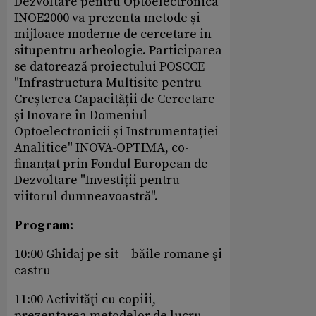
Dezvoltare pentru Optoelectronica
INOE2000 va prezenta metode și
mijloace moderne de cercetare in
situpentru arheologie. Participarea
se datorează proiectului POSCCE
"Infrastructura Multisite pentru
Creșterea Capacității de Cercetare
și Inovare în Domeniul
Optoelectronicii și Instrumentației
Analitice" INOVA-OPTIMA, co-
finanțat prin Fondul European de
Dezvoltare "Investiții pentru
viitorul dumneavoastră".
Program:
10:00 Ghidaj pe sit – băile romane şi
castru
11:00 Activităţi cu copiii,
prezentarea metodelor de lucru