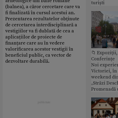
arheologice din băile romane
turiști
(balnea), a căror cercetare care va
fi finalizată în cursul acestui an.
Prezentarea rezultatelor obţinute
de cercetarea interdisciplinară a
vestigiilor va fi dublată de cea a
aplicațiilor de proiecte de
finanțare care au în vedere
valorificarea acestor vestigii în
📁 Expoziţii,
beneficiul public, ca vector de
Conferințe
dezvoltare durabilă.
Noi experie
Victoriei, î
weekend din
„Străzi Desc
Promenadă 