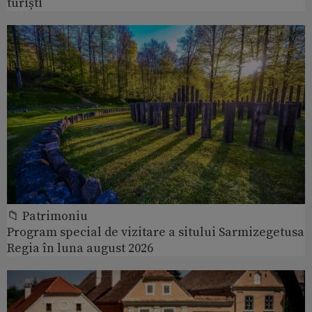
turiști
📁 Patrimoniu
Program special de vizitare a sitului Sarmizegetusa
Regia în luna august 2026