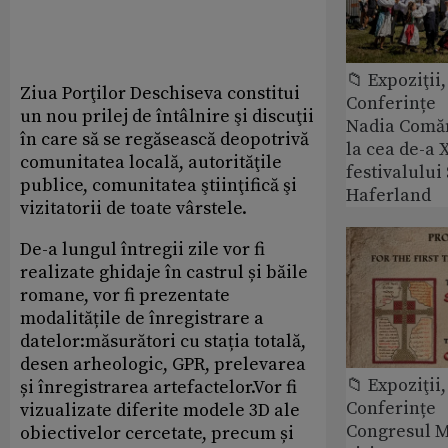
📁 Expoziţii,
Ziua Porţilor Deschiseva constitui
Conferințe
un nou prilej de întâlnire şi discuţii
Nadia Comăn
în care să se regăsească deopotrivă
la cea de-a X
comunitatea locală, autorităţile
festivalulu
publice, comunitatea ştiinţifică şi
Haferland
vizitatorii de toate vârstele.
De-a lungul întregii zile vor fi
realizate ghidaje în castrul și băile
romane, vor fi prezentate
modalitățile de înregistrare a
datelor:măsurători cu stația totală,
desen arheologic, GPR, prelevarea
📁 Expoziţii,
și înregistrarea artefactelor.Vor fi
Conferințe
vizualizate diferite modele 3D ale
Congresul M
obiectivelor cercetate, precum și