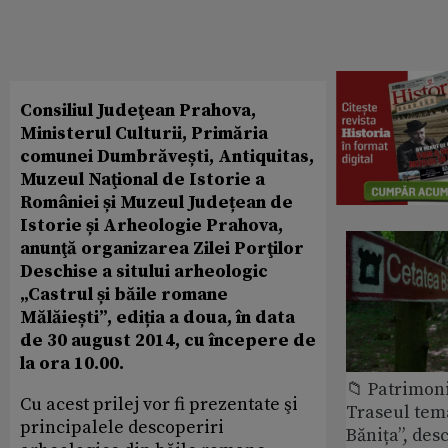
Consiliul Judeţean Prahova,
Ministerul Culturii, Primăria
comunei Dumbrăvești, Antiquitas,
Muzeul Naţional de Istorie a
României și Muzeul Județean de
Istorie și Arheologie Prahova,
anunţă organizarea Zilei Porţilor
Deschise a sitului arheologic
„Castrul și băile romane
Mălăiești”, ediția a doua, în data
de 30 august 2014, cu începere de
la ora 10.00.
📁 Patrimon
Cu acest prilej vor fi prezentate şi
Traseul tem
principalele descoperiri
Bănița”, des