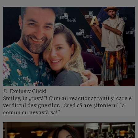
📁 Exclusiv Click!
Smiley, în „fustă”! Cum au reacționat fanii și care e
verdictul designerilor. „Cred că are șifonierul la
comun cu nevastă-sa!”