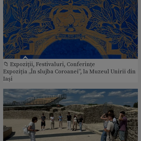
📁 Expoziţii, Festivaluri, Conferințe
Expoziția „În slujba Coroanei”, la Muzeul Unirii din
Iași