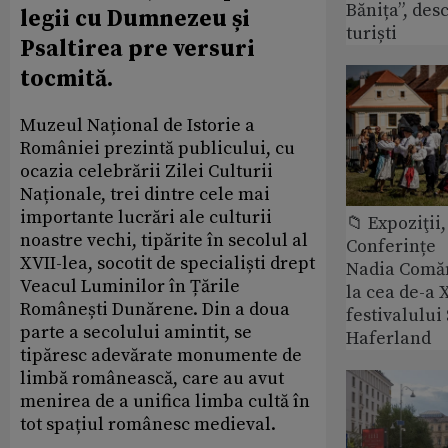
Bănița”, des
legii cu Dumnezeu și
turiști
Psaltirea pre versuri
tocmită.
Muzeul Național de Istorie a
României prezintă publicului, cu
ocazia celebrării Zilei Culturii
Naționale, trei dintre cele mai
importante lucrări ale culturii
📁 Expoziţii,
noastre vechi, tipărite în secolul al
Conferințe
XVII-lea, socotit de specialiști drept
Nadia Comăn
Veacul Luminilor în Țările
la cea de-a X
Românești Dunărene. Din a doua
festivalulu
parte a secolului amintit, se
Haferland
tipăresc adevărate monumente de
limbă românească, care au avut
menirea de a unifica limba cultă în
tot spațiul românesc medieval.