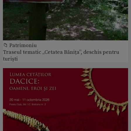
📁 Patrimoniu
Traseul tematic „Cetatea Bănița”, deschis pentru
turiști