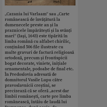
„Cazania lui Varlaam“ sau „Carte
românească de învăţătură la
dumenecele preste an și la
praznicele împărătești și la svănți
mari“ (Iaşi, 1643) este tipărită în
limba română cu alfabet chirilic,
conținând 506 file ilustrate cu
multe gravuri de factură religioasă
ortodoxă, precum și frontispicii
bogat decorate, viniete, inițiale
ornamentale, podoabe de final etc.
În Predoslovia adresată de
domnitorul Vasile Lupu către
pravoslavnicii creștini, se
precizează că se oferă „acest dar
limbii românești, carte pre limba
românească, întăiu de laudă lui