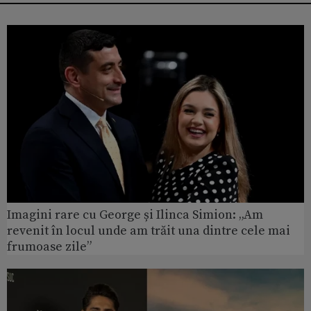
Imagini rare cu George și Ilinca Simion: „Am
revenit în locul unde am trăit una dintre cele mai
frumoase zile”