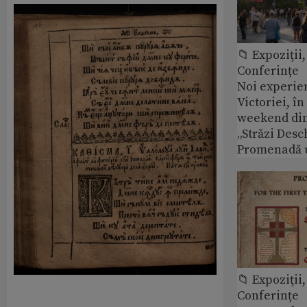
📁 Expoziţii,
Conferințe
Noi experie
Victoriei, î
weekend din
„Străzi Desc
Promenadă 
📁 Expoziţii,
Conferințe