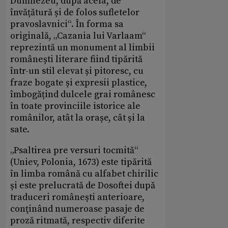
Dumnezeu, după aceia, de
învățătură și de folos sufletelor
pravoslavnici“. În forma sa
originală, „Cazania lui Varlaam“
reprezintă un monument al limbii
românești literare fiind tipărită
într-un stil elevat și pitoresc, cu
fraze bogate și expresii plastice,
îmbogățind dulcele grai românesc
în toate provinciile istorice ale
românilor, atât la orașe, cât și la
sate.
„Psaltirea pre versuri tocmită“
(Uniev, Polonia, 1673) este tipărită
în limba română cu alfabet chirilic
și este prelucrată de Dosoftei după
traduceri româneşti anterioare,
conţinând numeroase pasaje de
proză ritmată, respectiv diferite