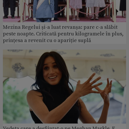
Mezina Regelui și-a luat revanșa: pare c-a slăbit
peste noapte. Criticată pentru kilogramele în plus,
prințesa a revenit cu o apariție suplă
Vedeta care a desființat-o pe Meghan Markle. E