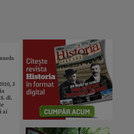
basada
2010, 3
ia
S. dl.
te
i ai