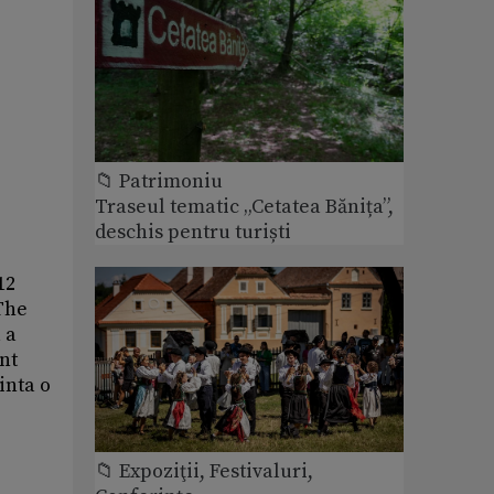
📁 Patrimoniu
Traseul tematic „Cetatea Bănița”,
deschis pentru turiști
12
 The
 a
nt
inta o
📁 Expoziţii, Festivaluri,