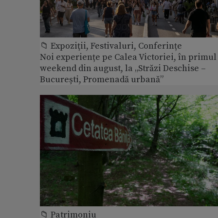
📁 Expoziţii, Festivaluri, Conferințe
Noi experiențe pe Calea Victoriei, în primul
weekend din august, la „Străzi Deschise –
București, Promenadă urbană”
📁 Patrimoniu