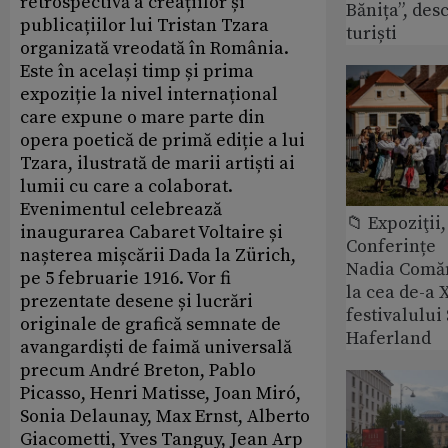
retrospectivă a creațiilor și
Bănița”, des
publicațiilor lui Tristan Tzara
turiști
organizată vreodată în România.
Este în același timp și prima
expoziție la nivel internațional
care expune o mare parte din
opera poetică de primă ediție a lui
Tzara, ilustrată de marii artiști ai
lumii cu care a colaborat.
Evenimentul celebrează
📁 Expoziţii,
inaugurarea Cabaret Voltaire și
Conferințe
nașterea mișcării Dada la Zürich,
Nadia Comăn
pe 5 februarie 1916. Vor fi
la cea de-a X
prezentate desene și lucrări
festivalulu
originale de grafică semnate de
Haferland
avangardiști de faimă universală
precum André Breton, Pablo
Picasso, Henri Matisse, Joan Miró,
Sonia Delaunay, Max Ernst, Alberto
Giacometti, Yves Tanguy, Jean Arp