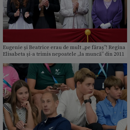
Eugenie și Beatrice erau de mult „pe făraș”! Regina
Elisabeta și-a trimis nepoatele „la muncă” din 2011