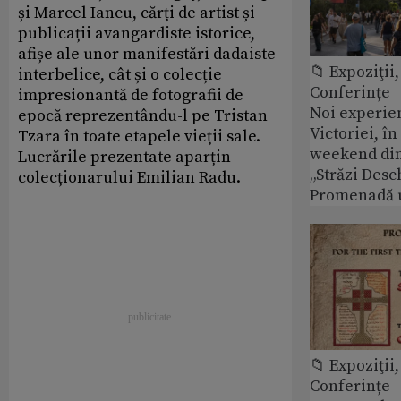
și Marcel Iancu, cărți de artist și
publicații avangardiste istorice,
afișe ale unor manifestări dadaiste
📁 Expoziţii,
interbelice, cât și o colecție
Conferințe
impresionantă de fotografii de
Noi experie
epocă reprezentându-l pe Tristan
Victoriei, î
Tzara în toate etapele vieții sale.
weekend din
Lucrările prezentate aparțin
„Străzi Desc
colecționarului Emilian Radu.
Promenadă 
📁 Expoziţii,
Conferințe