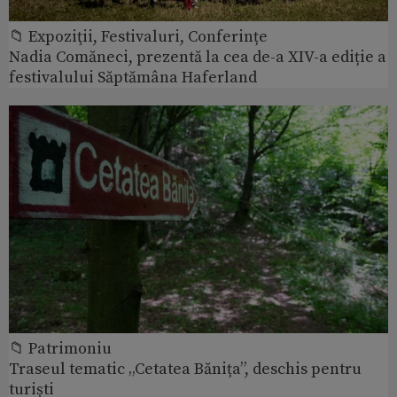
📁 Expoziţii, Festivaluri, Conferințe
Nadia Comăneci, prezentă la cea de-a XIV-a ediție a
festivalului Săptămâna Haferland
📁 Patrimoniu
Traseul tematic „Cetatea Bănița”, deschis pentru
turiști