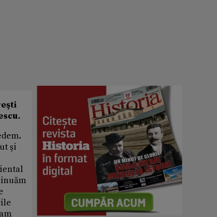
eşti
escu.
redem.
ut şi
riental
iminuăm
e
ile
-am