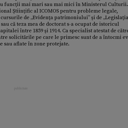
cu funcţii mai mari sau mai mici în Ministerul Culturii.
onal Ştiinţific al ICOMOS pentru probleme legale,
n cursurile de „Evidenţa patrimoniului” şi de „Legislaţi
u sau că teza mea de doctorat s-a ocupat de istoricul
pitalei între 1859 şi 1914. Ca specialist atestat de cătr
tre solicitările pe care le primesc sunt de a întocmi e
e sau aflate în zone protejate.