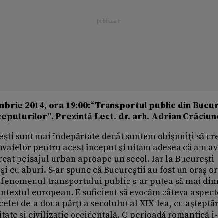
embrie 2014, ora 19:00:“Transportul public din Bucur
ceputurilor”. Prezintă Lect. dr. arh. Adrian Crăciun
eşti sunt mai îndepărtate decât suntem obişnuiţi să c
mvaielor pentru acest început şi uităm adesea că am av
cat peisajul urban aproape un secol. Iar la Bucureşti
r şi cu aburi. S-ar spune că Bucureştii au fost un oraş o
la fenomenul transportului public s-ar putea să mai d
ontextul european. E suficient să evocăm câteva aspect
celei de-a doua părţi a secolului al XIX-lea, cu aşteptăr
itate şi civilizaţie occidentală. O perioadă romantică i