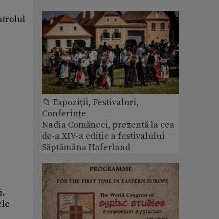
ntrolul
📁 Expoziţii, Festivaluri,
Conferințe
Nadia Comăneci, prezentă la cea
de-a XIV-a ediție a festivalului
Săptămâna Haferland
n
i.
ele