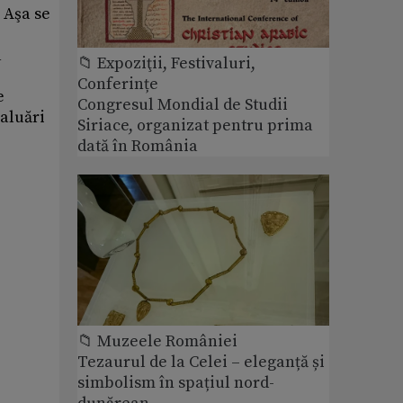
 Aşa se
a
📁 Expoziţii, Festivaluri,
Conferințe
e
Congresul Mondial de Studii
valuări
Siriace, organizat pentru prima
dată în România
📁 Muzeele României
Tezaurul de la Celei – eleganță și
simbolism în spațiul nord-