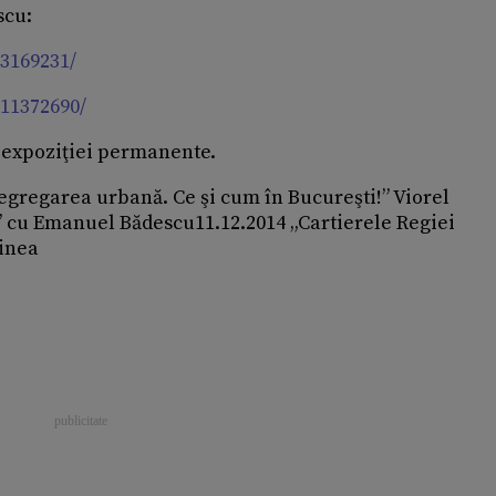
scu:
3169231/
11372690/
ea expoziţiei permanente.
Segregarea urbană. Ce şi cum în Bucureşti!” Viorel
 cu Emanuel Bădescu11.12.2014 „Cartierele Regiei
oinea