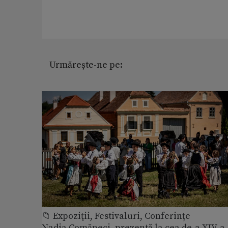
Urmărește-ne pe:
📁 Expoziţii, Festivaluri, Conferințe
Nadia Comăneci, prezentă la cea de-a XIV-a