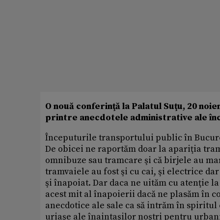
O nouă conferinţă la Palatul Suţu, 20 noi
printre anecdotele administrative ale în
Începuturile transportului public în Bucur
De obicei ne raportăm doar la apariţia tra
omnibuze sau tramcare şi că birjele au mar
tramvaiele au fost şi cu cai, şi electrice da
şi înapoiat. Dar daca ne uităm cu atenţie 
acest mit al înapoierii dacă ne plasăm în c
anecdotice ale sale ca să intrăm în spiritul 
uriaşe ale înaintaşilor noştri pentru urban