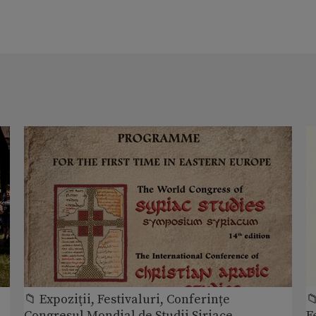
📁 Expoziţii, Festivaluri, Conferințe

Congresul Mondial de Studii Siriace,
F