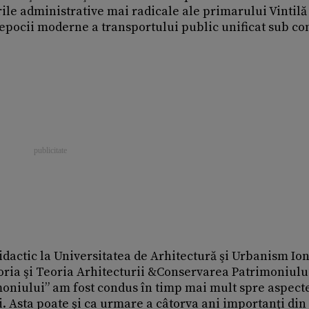
ile administrative mai radicale ale primarului Vintilă
 epocii moderne a transportului public unificat sub co
didactic la Universitatea de Arhitectură şi Urbanism Io
oria şi Teoria Arhitecturii &Conservarea Patrimoniulu
oniului” am fost condus în timp mai mult spre aspect
. Asta poate şi ca urmare a câtorva ani importanţi din