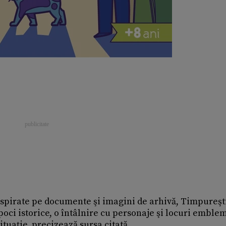
 inspirate pe documente şi imagini de arhivă, Timpureşt
poci istorice, o întâlnire cu personaje şi locuri emble
ituaţie, precizează sursa citată.