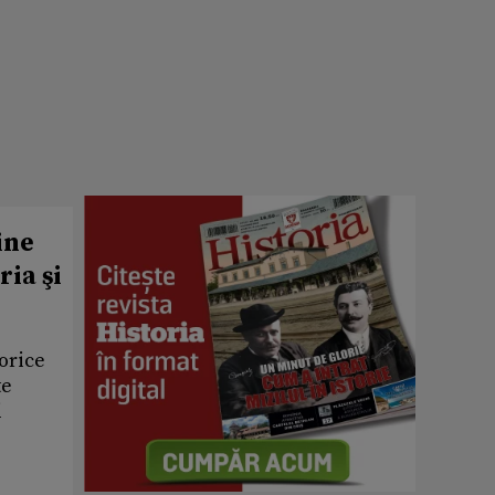
ine
ria şi
orice
te
i