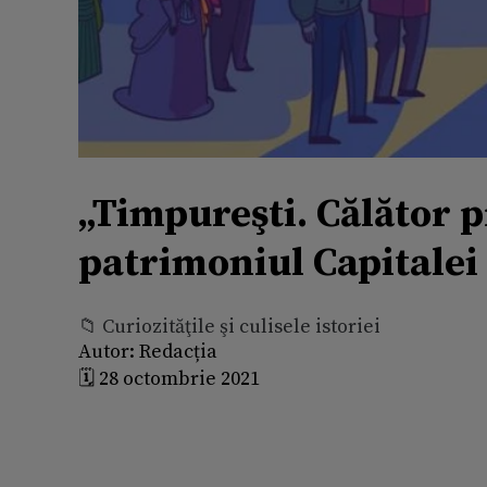
„Timpureşti. Călător pr
patrimoniul Capitalei
📁 Curiozităţile şi culisele istoriei
Autor:
Redacția
🗓️ 28 octombrie 2021