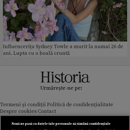
Influencerița Sydney Towle a murit la numai 26 de
ani. Lupta cu o boală cruntă
Urmărește-ne pe:
Termeni și condiții
Politică de confidențialitate
Despre cookies
Contact
Modifică preferințe pentru confidențialitate
© Toate drepturile rezervate Adevarul Holding 2026
Nouă ne pasă ca datele tale personale să rămână confidențiale