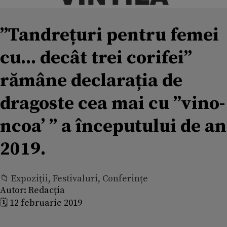
”Tandrețuri pentru femei
cu... decât trei corifei”
rămâne declarația de
dragoste cea mai cu ”vino-
ncoa’ ” a începutului de an
2019.
📁 Expoziţii, Festivaluri, Conferințe
Autor:
Redacția
🗓️ 12 februarie 2019