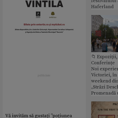
festivalulu
Haferland
📁 Expoziţii,
Conferințe
Noi experie
Victoriei, î
weekend din
„Străzi Desc
Promenadă 
Vă invităm să gustați ”poțiunea