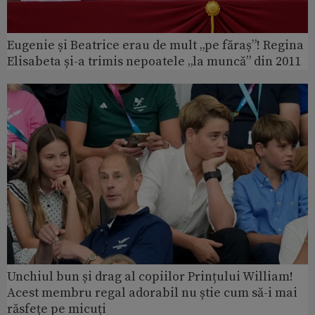
Eugenie și Beatrice erau de mult „pe făraș”! Regina
Elisabeta și-a trimis nepoatele „la muncă” din 2011
Unchiul bun și drag al copiilor Prințului William!
Acest membru regal adorabil nu știe cum să-i mai
răsfețe pe micuți