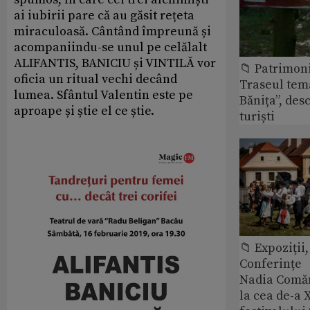
ai iubirii pare că au găsit rețeta
miraculoasă. Cântând împreună și
acompaniindu-se unul pe celălalt
ALIFANTIS, BANICIU și VINTILĂ vor
📁 Patrimon
oficia un ritual vechi decând
Traseul tem
lumea. Sfântul Valentin este pe
Bănița”, des
aproape și știe el ce știe.
turiști
📁 Expoziţii,
Conferințe
Nadia Comăn
la cea de-a X