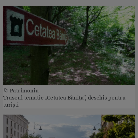
📁 Patrimoniu
Traseul tematic „Cetatea Bănița”, deschis pentru
turiști