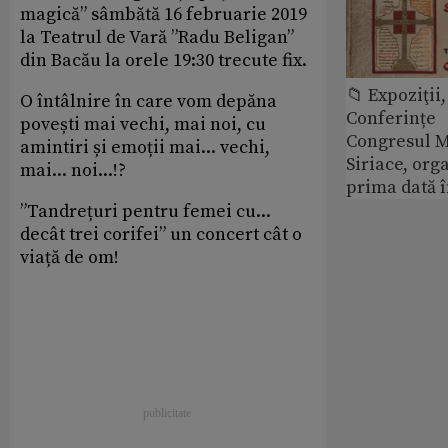
magică” sâmbătă 16 februarie 2019
la Teatrul de Vară ”Radu Beligan”
din Bacău la orele 19:30 trecute fix.
📁 Expoziţii,
O întâlnire în care vom depăna
Conferințe
povești mai vechi, mai noi, cu
Congresul M
amintiri și emoții mai... vechi,
Siriace, org
mai... noi...!?
prima dată 
”Tandrețuri pentru femei cu...
decât trei corifei” un concert cât o
viață de om!