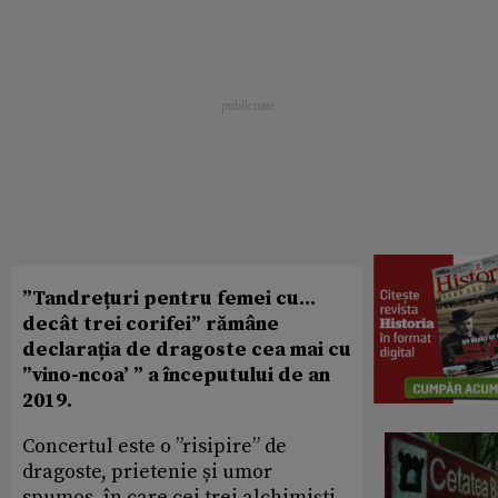
”Tandrețuri pentru femei cu...
decât trei corifei” rămâne
declarația de dragoste cea mai cu
”vino-ncoa’ ” a începutului de an
2019.
Concertul este o ”risipire” de
dragoste, prietenie și umor
spumos, în care cei trei alchimiști