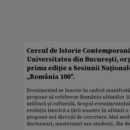
Cercul de Istorie Contemporană 
Universitatea din București, org
prima ediție a Sesiunii Național
„România 100”.
Evenimentul se înscrie în cadrul manifestăr
propune să celebreze România ultimilor 100
militară și culturală. Scopul evenimentulu
evoluția istorică a țării noastre în ultimii o
propune noi direcții de cercetare. Mai mult
doctoranzi, masteranzi sau studenți, din 