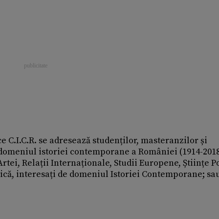
e C.I.C.R. se adresează studenților, masteranzilor și
 domeniul istoriei contemporane a României (1914-2018
Artei, Relații Internaționale, Studii Europene, Științe Po
istică, interesați de domeniul Istoriei Contemporane; sa