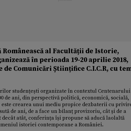
Românească al Facultății de Istorie,
anizează în perioada 19-20 aprilie 2018,
e de Comunicări Științifice C.I.C.R, cu te
ilor studențești organizate în contextul Centenarului ș
 de ani, din perspectivă politică, economică, socială,
i este crearea unui mediu propice dezbaterii cu privir
 sută de ani, de a face un bilanț provizoriu, cât și de a
 decât atât, conferința își propune să aducă laolaltă
domeniul istoriei contemporane a României.