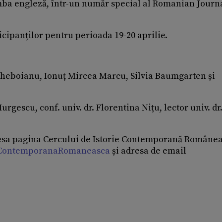
 limba engleză, într-un număr special al Romanian Journ
icipanților pentru perioada 19-20 aprilie.
 Gheboianu, Ionuț Mircea Marcu, Silvia Baumgarten și
Murgescu, conf. univ. dr. Florentina Nițu, lector univ. dr
cesa pagina Cercului de Istorie Contemporană Române
ieContemporanaRomaneasca
și adresa de email