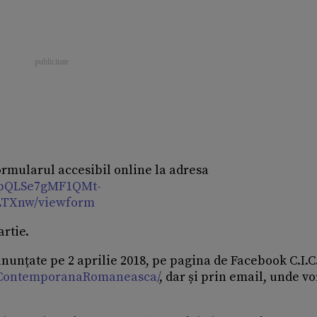
formularul accesibil online la adresa
FAIpQLSe7gMF1QMt-
LTXnw/viewform
artie.
 anunțate pe 2 aprilie 2018, pe pagina de Facebook C.I.C
ieContemporanaRomaneasca/
, dar și prin email, unde vor