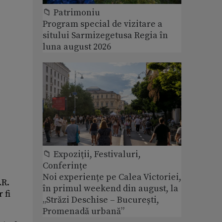
📁 Patrimoniu
Program special de vizitare a
sitului Sarmizegetusa Regia în
luna august 2026
📁 Expoziţii, Festivaluri,
Conferințe
Noi experiențe pe Calea Victoriei,
.R.
în primul weekend din august, la
 fi
„Străzi Deschise – București,
Promenadă urbană”