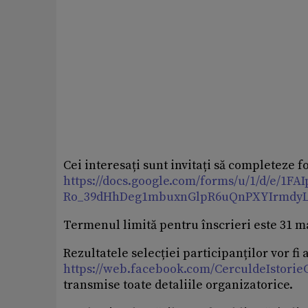
Cei interesați sunt invitați să completeze 
https://docs.google.com/forms/u/1/d/e/1
Ro_39dHhDeg1mbuxnGlpR6uQnPXYIrmdy
Termenul limită pentru înscrieri este 31 m
Rezultatele selecției participanților vor fi
https://web.facebook.com/CerculdeIstor
transmise toate detaliile organizatorice.