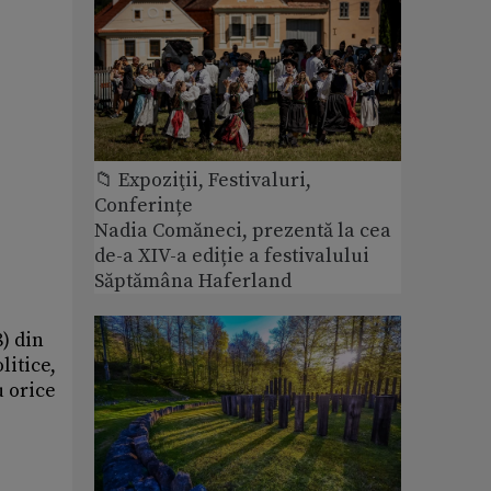
📁 Expoziţii, Festivaluri,
Conferințe
Nadia Comăneci, prezentă la cea
de-a XIV-a ediție a festivalului
Săptămâna Haferland
) din
litice,
u orice