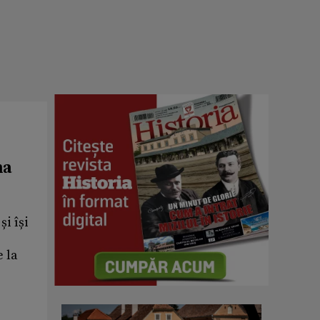
ma
i își
e la