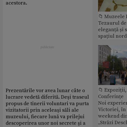
acestora.
📁 Muzeele
Tezaurul de 
eleganță și 
spațiul nor
📁 Expoziţii,
Prezentările vor avea lunar câte o
Conferințe
lucrare vedetă diferită. Deşi traseul
Noi experie
propus de tinerii voluntari va purta
Victoriei, î
vizitatorii prin aceleaşi săli ale
weekend din
muzeului, fiecare lună va prilejui
„Străzi Desc
descoperirea unor noi secrete şi a