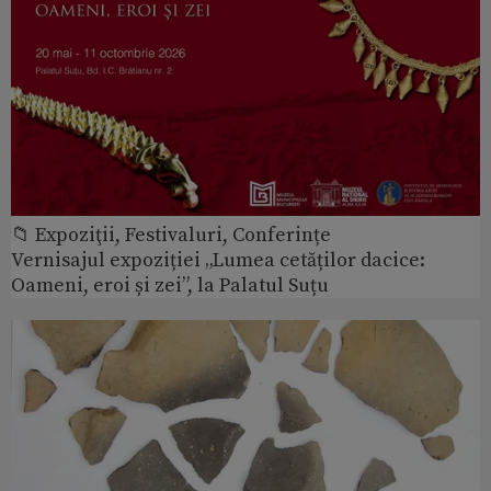
📁 Expoziţii, Festivaluri, Conferințe
Vernisajul expoziției „Lumea cetăților dacice:
Oameni, eroi și zei”, la Palatul Suțu