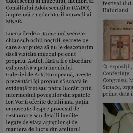
adolescenţi ai muzeului, membri ai
festivalulu
Consiliului Adolescenţilor (CADO),
Haferland
împreună cu educatorii muzeali ai
MNAR.
Lucrările de artă ascund secrete
chiar sub ochii noştrii, secrete pe
care s-ar putea să nu le descoperim
dacă vizităm muzeul pe cont
propriu. Astfel, fără a fi o abordare
📁 Expoziţii,
exhaustivă a patrimoniului
Conferințe
Galeriei de Artă Europeană, aceste
Congresul M
prezentări îşi propun să scoată în
Siriace, org
evidenţă trei sau patru lucrări prin
prima dată 
intermediul poveştilor din spatele
lor. Vor fi oferite detalii mai puţin
cunoscute despre procesul de
restaurare sau detalii inedite
legate de viaţa artiştilor şi de
maniera de lucru din atelierul