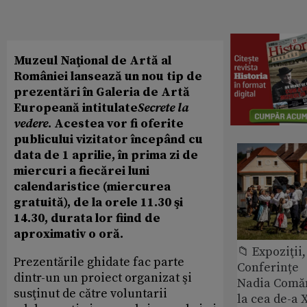
Muzeul Naţional de Artă al
României lansează un nou tip de
prezentări în Galeria de Artă
Europeană intitulate
Secrete la
vedere
. Acestea vor fi oferite
publicului vizitator începând cu
data de 1 aprilie, în prima zi de
miercuri a fiecărei luni
calendaristice (miercurea
gratuită), de la orele 11.30 şi
14.30, durata lor fiind de
aproximativ o oră.
📁 Expoziţii,
Prezentările ghidate fac parte
Conferințe
dintr-un un proiect organizat şi
Nadia Comăn
susţinut de către voluntarii
la cea de-a X