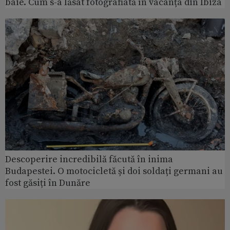
baie. Cum s-a lăsat fotografiată în vacanța din Ibiza
Descoperire incredibilă făcută în inima
Budapestei. O motocicletă și doi soldați germani au
fost găsiți în Dunăre