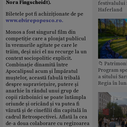
Nora Fingscheidt).
festivalulu
Haferland
Biletele pot fi achiziționate de pe
www.elvirepopesco.ro.
Monos a fost singurul film din
competiție care a plonjat publicul
în vremurile agitate pe care le
trăim, deși nici el nu recurge la un
context sociopolitic explicit.
📁 Patrimon
Combinație dinamită între
Program spec
Apocalipsul acum și Împăratul
a sitului Sa
muștelor, această fabulă tribală
Regia în lun
despre supraviețuire, putere și
anarhie în rândul unui grup de
copii războinici se poate întâmpla
oriunde și oricând și va putea fi
văzută și de cinefilii din capitală în
cadrul Retrospectivei. Aflată la cea
de-a doua colaborare cu regizoarea