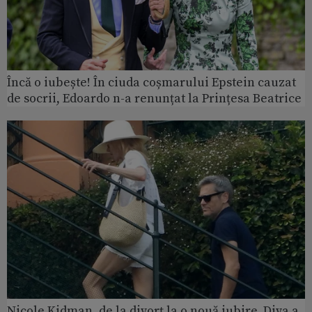
Încă o iubește! În ciuda coșmarului Epstein cauzat
de socrii, Edoardo n-a renunțat la Prințesa Beatrice
Nicole Kidman, de la divorț la o nouă iubire. Diva a