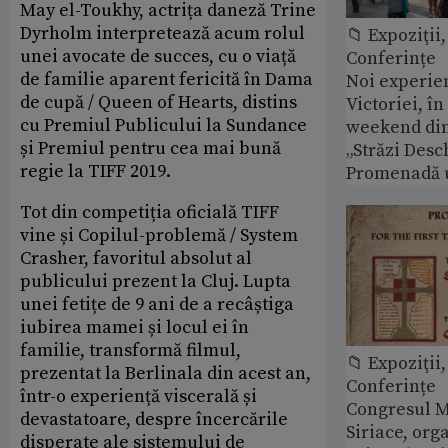
May el-Toukhy, actrița daneză Trine
Dyrholm interpretează acum rolul
📁 Expoziţii,
unei avocate de succes, cu o viață
Conferințe
de familie aparent fericită în Dama
Noi experie
de cupă / Queen of Hearts, distins
Victoriei, î
cu Premiul Publicului la Sundance
weekend din
și Premiul pentru cea mai bună
„Străzi Desc
regie la TIFF 2019.
Promenadă 
Tot din competiția oficială TIFF
vine și Copilul-problemă / System
Crasher, favoritul absolut al
publicului prezent la Cluj. Lupta
unei fetițe de 9 ani de a recâștiga
iubirea mamei și locul ei în
familie, transformă filmul,
📁 Expoziţii,
prezentat la Berlinala din acest an,
Conferințe
într-o experiență viscerală și
Congresul M
devastatoare, despre încercările
Siriace, org
disperate ale sistemului de