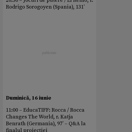
20:30 – Jocuri de putere / El Reino, r.
Rodrigo Sorogoyen (Spania), 131’
Duminică, 16 iunie
11:00 – EducaTIFF: Rocca / Rocca
Changes The World, r. Katja
Benrath (Germania), 97’ – Q&A la
finalul proiecției