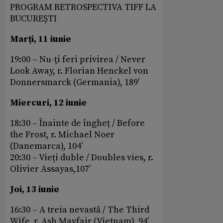
PROGRAM RETROSPECTIVA TIFF LA
BUCUREȘTI
Marți, 11 iunie
19:00 – Nu-ți feri privirea / Never
Look Away, r. Florian Henckel von
Donnersmarck (Germania), 189’
Miercuri, 12 iunie
18:30 – Înainte de îngheț / Before
the Frost, r. Michael Noer
(Danemarca), 104’
20:30 – Vieți duble / Doubles vies, r.
Olivier Assayas,107’
Joi, 13 iunie
16:30 – A treia nevastă / The Third
Wife, r. Ash Mayfair (Vietnam), 94’