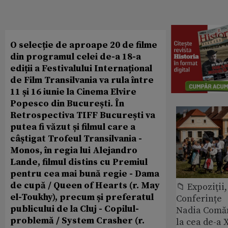
O selecție de aproape 20 de filme
din programul celei de-a 18-a
ediții a Festivalului Internațional
de Film Transilvania va rula între
11 și 16 iunie la Cinema Elvire
Popesco din București. În
Retrospectiva TIFF București va
putea fi văzut și filmul care a
câștigat Trofeul Transilvania -
Monos, în regia lui Alejandro
Lande, filmul distins cu Premiul
pentru cea mai bună regie - Dama
de cupă / Queen of Hearts (r. May
📁 Expoziţii,
el-Toukhy), precum și preferatul
Conferințe
publicului de la Cluj - Copilul-
Nadia Comăn
problemă / System Crasher (r.
la cea de-a X