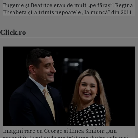
Eugenie și Beatrice erau de mult „pe făraș”! Regina
Elisabeta și-a trimis nepoatele „la muncă” din 2011
Click.ro
Imagini rare cu George și Ilinca Simion: „Am