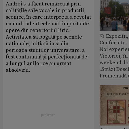
Andrei s-a făcut remarcată prin
calităţile sale vocale în producţii
scenice, în care interpreta a revelat
cu mult talent cele mai importante
opere din repertoriul liric.
📁 Expoziţii,
Activitatea sa bogată pe scenele
Conferințe
naţionale, iniţiată încă din
Noi experie
perioada studiilor universitare, a
Victoriei, î
fost continuată și perfecţionată de-
weekend din
a lungul anilor ce au urmat
„Străzi Desc
absolvirii.
Promenadă 