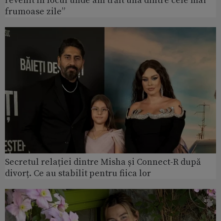
revenit în locul unde am trăit una dintre cele mai
frumoase zile”
Secretul relației dintre Misha și Connect-R după
divorț. Ce au stabilit pentru fiica lor