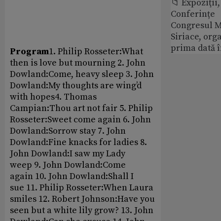
📁 Expoziţii,
Conferințe
Congresul M
Siriace, org
prima dată 
Program
1. Philip Rosseter:What
then is love but mourning 2. John
Dowland:Come, heavy sleep 3. John
Dowland:My thoughts are wing’d
with hopes4. Thomas
Campian:Thou art not fair 5. Philip
Rosseter:Sweet come again 6. John
Dowland:Sorrow stay 7. John
Dowland:Fine knacks for ladies 8.
John Dowland:I saw my Lady
weep 9. John Dowland:Come
again 10. John Dowland:Shall I
sue 11. Philip Rosseter:When Laura
smiles 12. Robert Johnson:Have you
seen but a white lily grow? 13. John