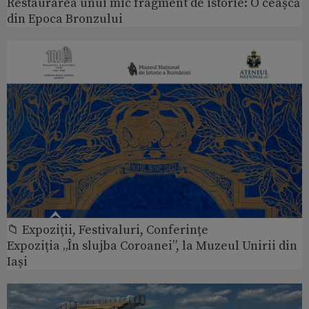
Restaurarea unui mic fragment de istorie: O ceașcă
din Epoca Bronzului
📁 Expoziţii, Festivaluri, Conferințe
Expoziția „În slujba Coroanei”, la Muzeul Unirii din
Iași