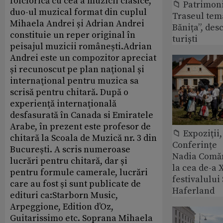
folclorică cu cea a muzicii clasice,
📁 Patrimon
duo-ul muzical format din cuplul
Traseul tem
Mihaela Andrei și Adrian Andrei
Bănița”, des
constituie un reper original în
turiști
peisajul muzicii românești.Adrian
Andrei este un compozitor apreciat
și recunoscut pe plan naţional și
internaţional pentru muzica sa
scrisă pentru chitară. După o
experienţă internaţională
desfasurată în Canada si Emiratele
Arabe, în prezent este profesor de
📁 Expoziţii,
chitară la Scoala de Muzică nr. 3 din
Conferințe
București. A scris numeroase
Nadia Comăn
lucrări pentru chitară, dar și
la cea de-a X
pentru formule camerale, lucrări
festivalulu
care au fost și sunt publicate de
Haferland
edituri ca:Starborn Music,
Arpeggione, Edition d’Oz,
Guitarissimo etc. Soprana Mihaela