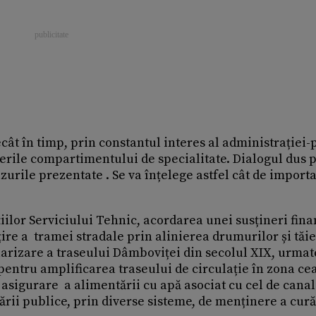
cât în timp, prin constantul interes al administrației
erile compartimentului de specialitate. Dialogul dus 
zurile prezentate . Se va înțelege astfel cât de importa
iilor Serviciului Tehnic, acordarea unei susțineri fin
ire a tramei stradale prin alinierea drumurilor și tăi
larizare a traseului Dâmboviței din secolul XIX, urmat
, pentru amplificarea traseului de circulație în zona ce
e asigurare a alimentării cu apă asociat cu cel de canal
nării publice, prin diverse sisteme, de menținere a cură