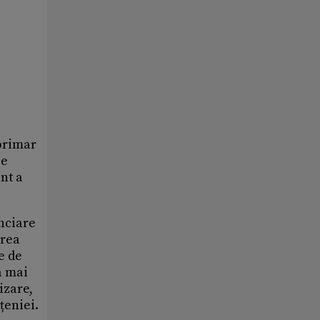
-primar
pe
nt a
anciare
erea
e de
a mai
izare,
țeniei.