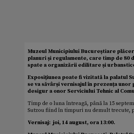
Muzeul Municipiului Bucureştiare plăcere
planuri și regulamente, care timp de 80 d
spate a organizării edilitare și urbanstic
Exposiţiunea poate fi vizitată la palatul
se va săvârși vernisajul în prezența unor 
desigur a onor Serviciului Tehnic al Com
Timp de o luna întreagă, până la 15 septemv
Sutzou fiind în timpuri nu demult trecute,
Vernisaj: joi, 14 august, ora 13:00.