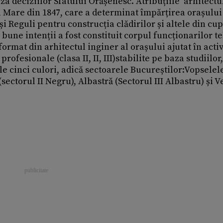
baza deciziilor Sfatului Orășenesc. Atribuțiile arhitectu
 Mare din 1847, care a determinat împărțirea orașului 
s și Reguli pentru construcția clădirilor și altele din cu
bune intenții a fost constituit corpul funcționarilor t
format din arhitectul inginer al orașului ajutat în acti
rofesionale (clasa II, II, III)stabilite pe baza studiilor,
le cinci culori, adică sectoarele Bucureștilor:Vopselel
sectorul II Negru), Albastră (Sectorul III Albastru) și 