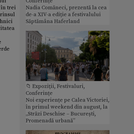
lui
Conferințe
în trei
Nadia Comăneci, prezentă la cea
prinsul
de-a XIV-a ediție a festivalului
ehnici
Săptămâna Haferland
vitatea
e
Verde
📁 Expoziţii, Festivaluri,
Conferințe
Noi experiențe pe Calea Victoriei,
în primul weekend din august, la
„Străzi Deschise – București,
Promenadă urbană”