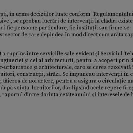
ști, în urma deciziilor luate conform ”Regulamentulu
ve-, se aprobau lucrări de intervenții la clădiri exist
ri-fie persoane particulare, fie instituții sau firme-se
st sector de care depindea în mod direct cum arăta cap
cuprins între serviciile sale evident și Serviciul Teh
 ingineriei și cel al arhitecturii, pentru a acoperi prin 
r-urbanistice și arhitecturale, care se cerea rezolvată 
itori, construcții, străzi. Se impuneau intervenții în 
r, tăierea de noi artere, pentru a asigura o circulație 
 după voința locuitorilor, dar lipsind acele repere fireș
 raportul dintre dorința cetățeanului și interesele de