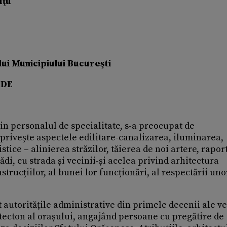
uţu
i Municipiului Bucureşti
ADE
in personalul de specialitate, s-a preocupat de
 privește aspectele edilitare-canalizarea, iluminarea,
tice – alinierea străzilor, tăierea de noi artere, rapor
ădi, cu strada și vecinii-și acelea privind arhitectura
strucțiilor, al bunei lor funcționări, al respectării uno
autoritățile administrative din primele decenii ale v
itecton al orașului, angajând persoane cu pregătire de