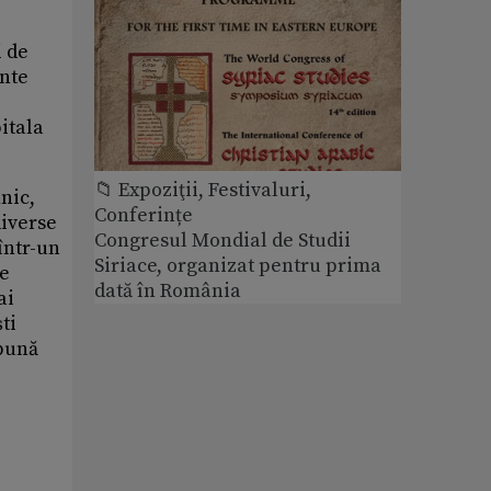
i de
ente
itala
📁 Expoziţii, Festivaluri,
nic,
Conferințe
diverse
Congresul Mondial de Studii
într-un
Siriace, organizat pentru prima
ce
dată în România
mai
ti
 bună