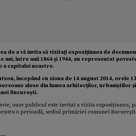
a de a vă invita să vizitați expozițiunea de documen
e ani, între anii 1864 și 1944, au representat povest
e a capitalei noastre.
 Sutzou, începând cu zioua de 14 august 2014, orele 1
persoane alese din lumea arhitecților, urbaniștilor ș
unei București.
rie, onor publicul este invitat a vizita exposițiunea, p
 pentru o perioadă, sediul primăriei comunei București