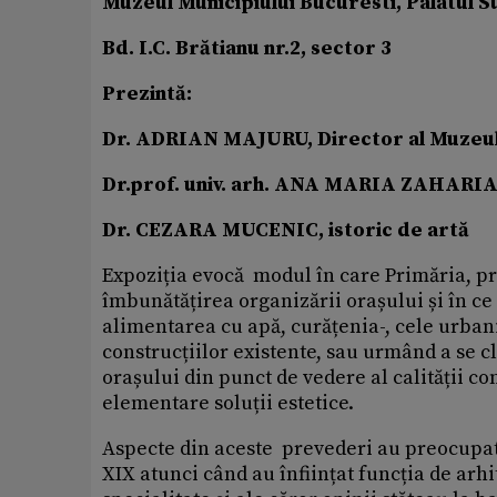
Muzeul Municipiului Bucuresti,
Palatul S
Bd. I.C. Brătianu nr.2, sector 3
Prezintă:
Dr. ADRIAN MAJURU, Director al Muzeulu
Dr.prof. univ. arh. ANA MARIA ZAHARI
Dr. CEZARA MUCENIC, istoric de artă
Expoziția evocă modul în care Primăria, pr
îmbunătățirea organizării orașului și în ce
alimentarea cu apă, curățenia-, cele urbanis
construcțiilor existente, sau urmând a se cl
orașului din punct de vedere al calității con
elementare soluții estetice.
Aspecte din aceste prevederi au preocupat 
XIX atunci când au înființat funcția de arh