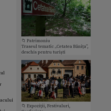
📁 Patrimoniu
Traseul tematic „Cetatea Bănița”,
deschis pentru turiști
tul
r
eacului
📁 Expoziţii, Festivaluri,