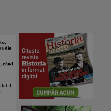
te,
ea din
3, când
i
alatul
.