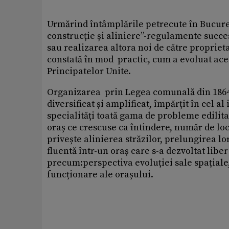
Urmărind întâmplările petrecute în Bucure
construcție și aliniere”-regulamente succesi
sau realizarea altora noi de către proprieta
constată în mod practic, cum a evoluat ace
Principatelor Unite.
Organizarea prin Legea comunală din 1864 a 
diversificat și amplificat, împărțit în cel al
specialități toată gama de probleme edilita
oraș ce crescuse ca întindere, număr de locu
privește alinierea străzilor, prelungirea lo
fluentă într-un oraș care s-a dezvoltat liber
precum:perspectiva evoluției sale spațiale,
funcționare ale orașului.