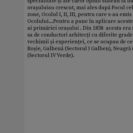
specialitate și ale căror opinii stăteau la 
orașuluiau crescut, mai ales după Focul cel
zone, Ocolul I, II, III, pentru care s-au emi
Ocolului...Pentru a pune în aplicare aceste 
ai primăriei orașului . Din 1858 acesta era 
sa de conductori arhitecți cu diferite grade p
vechimii și experienței, ce se ocupau de ce
Roșie, Galbenă (Sectorul I Galben), Neagră (
(Sectorul IV Verde).