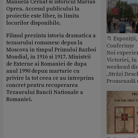
Manuela Cernat si istoricul Marius
Oprea. Accesul publicului la
proiectie este liber, in limita
locurilor disponibile.
Filmul prezinta istoria dramatica a
📁 Expoziţii,
tezaurului romanesc depus la
Conferințe
Moscova in timpul Primului Razboi
Noi experie
Mondial, in 1916 si 1917. Ministrii
Victoriei, î
de Externe ai Romaniei de dupa
weekend din
anul 1990 depun marturie cu
„Străzi Desc
privire la tot ceea ce au intreprins
Promenadă 
concret pentru recuperarea
Tezaurului Bancii Nationale a
Romaniei.