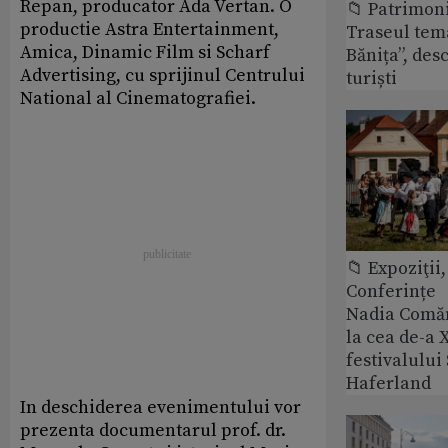
Repan, producator Ada Vertan. O
📁 Patrimon
productie Astra Entertainment,
Traseul tem
Amica, Dinamic Film si Scharf
Bănița”, des
Advertising, cu sprijinul Centrului
turiști
National al Cinematografiei.
📁 Expoziţii,
Conferințe
Nadia Comăn
la cea de-a X
festivalulu
Haferland
In deschiderea evenimentului vor
prezenta documentarul prof. dr.