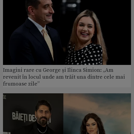
Imagini rare cu George și Ilinca Simion: „Am
revenit în locul unde am trăit una dintre cele mai
frumoase zile”