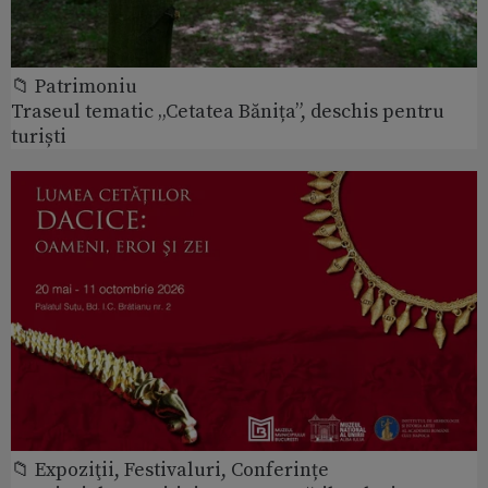
📁 Patrimoniu
Traseul tematic „Cetatea Bănița”, deschis pentru
turiști
📁 Expoziţii, Festivaluri, Conferințe