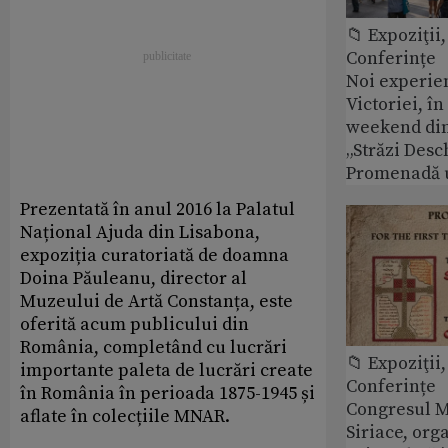
📁 Expoziţii,
Conferințe
Noi experie
Victoriei, î
weekend din
„Străzi Desc
Promenadă 
Prezentată în anul 2016 la Palatul
Național Ajuda din Lisabona,
expoziția curatoriată de doamna
Doina Păuleanu, director al
Muzeului de Artă Constanța, este
oferită acum publicului din
România, completând cu lucrări
📁 Expoziţii,
importante paleta de lucrări create
Conferințe
în România în perioada 1875-1945 și
Congresul M
aflate în colecțiile MNAR.
Siriace, org