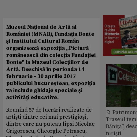
Muzeul Național de Artă al
României (MNAR), Fundația Bonte
și Institutul Cultural Român
organizează expoziția „Pictură
românească din colecția Fundației
Bonte" la Muzeul Colecțiilor de
Artă. Deschisă în perioada 14
februarie - 30 aprilie 2017
publicului bucureștean, expoziția
va include ghidaje speciale și
activități educative.
Reunind 57 de lucrări realizate de
📁 Patrimon
artiști dintre cei mai prestigioși,
Traseul tem
dintre care nu puteau lipsi Nicolae
Bănița”, des
Grigorescu, Gheorghe Petrașcu,
turiști