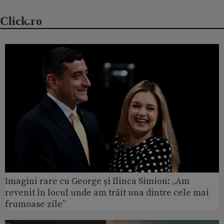
Click.ro
Imagini rare cu George și Ilinca Simion: „Am
revenit în locul unde am trăit una dintre cele mai
frumoase zile”