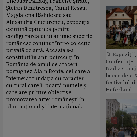
Theodor Pallady, Francisc Șirato,
Ștefan Dimitrescu, Camil Ressu,
Magdalena Rădulescu sau
Alexandru Ciucurencu, expoziția
exprimă opțiunea pentru
configurarea unui anume specific
românesc conținut într-o colecție
privată de artă. Aceasta s-a
📁 Expoziţii,
constituit în anii petrecuți în
Conferințe
România de omul de afaceri
Nadia Comăn
portughez Alain Bonte, cel care a
la cea de-a X
întemeiat fundația cu caracter
festivalulu
cultural care îi poartă numele și
Haferland
care are printre obiective
promovarea artei românești în
plan național și internațional.