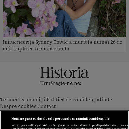
Influencerița Sydney Towle a murit la numai 26 de
ani. Lupta cu o boală cruntă
Urmărește-ne pe:
Termeni și condiții
Politică de confidențialitate
Despre cookies
Contact
Modifică preferințe pentru confidențialitate
© Toate drepturile rezervate Adevarul Holding 2026
Nouă ne pasă ca datele tale personale să rămână confidențiale
Noi și partenerii noștri
606
stocăm și/sau accesăm informații pe dispozitivul dvs., precum
identificatorii cookie unici pentru prelucrarea datelor cu caracter personal. Puteți accepta sau gestiona