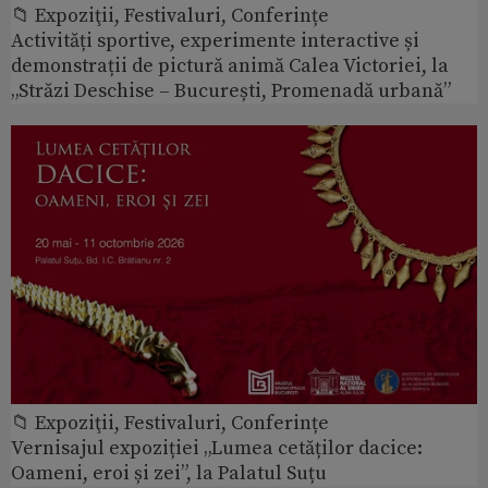
📁 Expoziţii, Festivaluri, Conferințe
Activități sportive, experimente interactive și
demonstrații de pictură animă Calea Victoriei, la
„Străzi Deschise – București, Promenadă urbană”
📁 Expoziţii, Festivaluri, Conferințe
Vernisajul expoziției „Lumea cetăților dacice:
Oameni, eroi și zei”, la Palatul Suțu