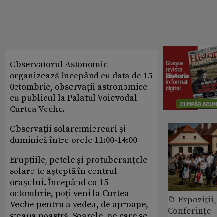
Observatorul Astonomic
organizează începând cu data de 15
0ctombrie, observații astronomice
cu publicul la Palatul Voievodal
Curtea Veche.
Observații solare:miercuri și
duminică între orele 11:00-14:00
Erupțiile, petele și protuberanțele
solare te așteptă în centrul
orașului. Începând cu 15
octombrie, poți veni la Curtea
📁 Expoziţii,
Veche pentru a vedea, de aproape,
Conferințe
steaua noastră, Soarele, pe care se