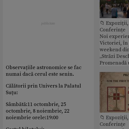
📁 Expoziţii,
Conferințe
Noi experie
Victoriei, î
weekend din
„Străzi Desc
Promenadă 
Observațiile astronomice se fac
numai dacă cerul este senin.
Călătorii prin Univers la Palatul
Suţu:
Sâmbătă:11 octombrie, 25
octombrie, 8 noiembrie, 22
noiembrie orele:19:00
📁 Expoziţii,
Conferințe