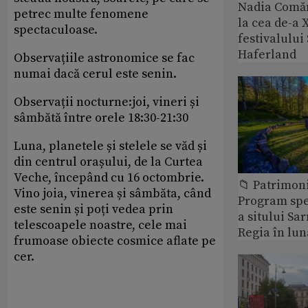
Nadia Comăn
petrec multe fenomene
la cea de-a X
spectaculoase.
festivalulu
Haferland
Observațiile astronomice se fac
numai dacă cerul este senin.
Observații nocturne:joi, vineri și
sâmbătă între orele 18:30-21:30
Luna, planetele și stelele se văd și
din centrul orașului, de la Curtea
Veche, începând cu 16 octombrie.
📁 Patrimon
Vino joia, vinerea și sâmbăta, când
Program spec
este senin și poți vedea prin
a sitului Sa
telescoapele noastre, cele mai
Regia în lun
frumoase obiecte cosmice aflate pe
cer.