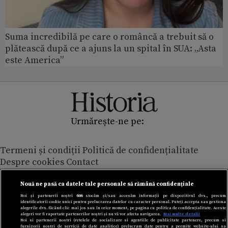
Suma incredibilă pe care o româncă a trebuit să o
plătească după ce a ajuns la un spital în SUA: „Asta
este America”
Urmărește-ne pe:
Termeni și condiții
Politică de confidențialitate
Despre cookies
Contact
Modifică preferințe pentru confidențialitate
© Toate drepturile rezervate Adevarul Holding 2026
Nouă ne pasă ca datele tale personale să rămână confidențiale
Noi și partenerii noștri
606
stocăm și/sau accesăm informații pe dispozitivul dvs., precum
identificatorii cookie unici pentru prelucrarea datelor cu caracter personal. Puteți accepta sau gestiona
Din rețeaua Adevărul Holding:
alegerile dvs. făcând clic mai jos sau în orice moment, pe pagina cu politica de confidențialitate. Aceste
alegeri vor fi raportate partenerilor noștri și nu vă vor afecta navigarea.
Mai multe detalii
Adevarul.ro
Noi si partenerii nostri (retelele de socializare si agentiile de publicitate partenere, precum si
furnizorii nostri de servicii de date analitice) prelucram date pentru a permite website-ului sa