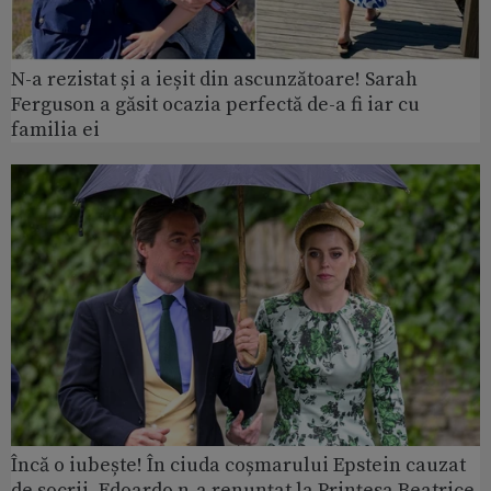
N-a rezistat și a ieșit din ascunzătoare! Sarah
Ferguson a găsit ocazia perfectă de-a fi iar cu
familia ei
Încă o iubește! În ciuda coșmarului Epstein cauzat
de socrii, Edoardo n-a renunțat la Prințesa Beatrice