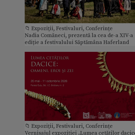
📁 Expoziţii, Festivaluri, Conferințe
Nadia Comăneci, prezentă la cea de-a XIV-a
ediție a festivalului Săptămâna Haferland
📁 Expoziţii, Festivaluri, Conferințe
Vernisajul expoziției „Lumea cetăților dacic