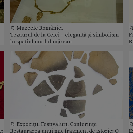
📁 Muzeele României

Tezaurul de la Celei – eleganță și simbolism
F
în spațiul nord-dunărean
B
📁 Expoziţii, Festivaluri, Conferințe

e:
Restaurarea unui mic fragment de istorie: O
E