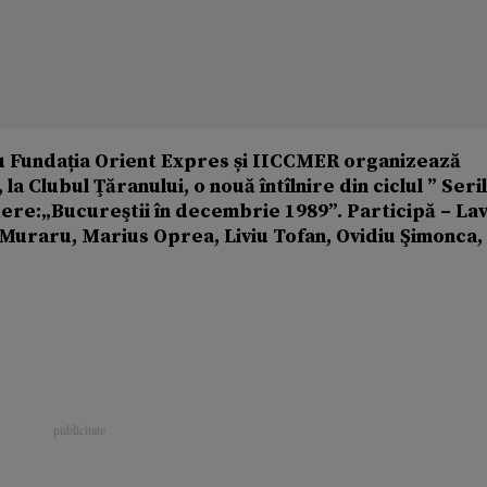
u Fundația Orient Expres și IICCMER organizează
a Clubul Ţăranului, o nouă întîlnire din ciclul ” Seri
ere:„Bucureştii în decembrie 1989”. Participă – Lav
i Muraru, Marius Oprea, Liviu Tofan, Ovidiu Şimonca,