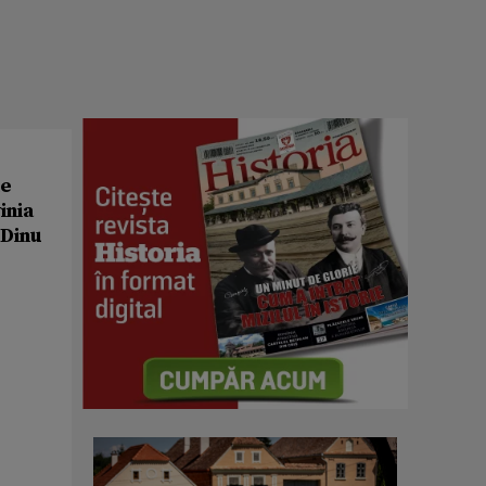
le
inia
 Dinu