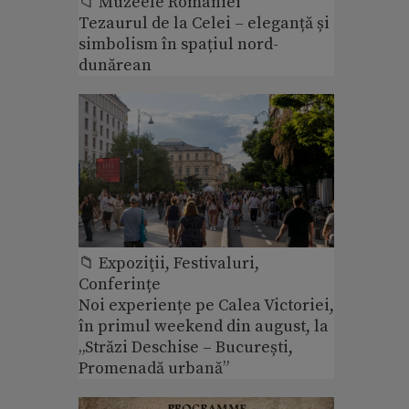
📁 Muzeele României
Tezaurul de la Celei – eleganță și
simbolism în spațiul nord-
dunărean
📁 Expoziţii, Festivaluri,
Conferințe
Noi experiențe pe Calea Victoriei,
în primul weekend din august, la
„Străzi Deschise – București,
Promenadă urbană”