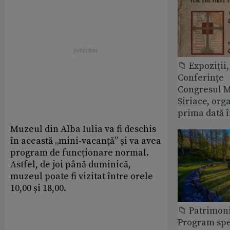
📁 Expoziţii,
Conferințe
Congresul M
Siriace, org
prima dată 
Muzeul din Alba Iulia va fi deschis
în această „mini-vacanță” și va avea
program de funcționare normal.
Astfel, de joi până duminică,
muzeul poate fi vizitat între orele
10,00 și 18,00.
📁 Patrimon
Program spec