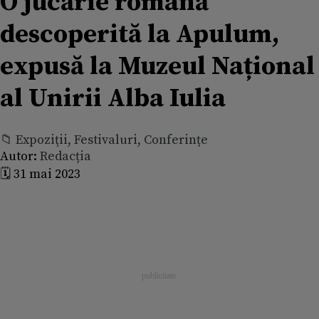
O jucărie romană
descoperită la Apulum,
expusă la Muzeul Național
al Unirii Alba Iulia
📁 Expoziţii, Festivaluri, Conferințe
Autor:
Redacția
🗓️ 31 mai 2023