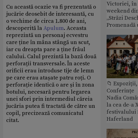
Victoriei, î
Cu această ocazie va fi prezentată o
weekend din
jucărie deosebit de interesantă, cu
„Străzi Desc
o vechime de circa 1.800 de ani,
Promenadă 
descoperită la
Apulum
. Aceasta
reprezintă un personaj ecvestru
care ține în mâna stângă un scut,
iar cu dreapta pare a ține frâul
calului. Calul prezintă la bază două
perforații transversale. În aceste
orificii erau introduse tije de lemn
pe care erau atașate patru roți. O
📁 Expoziţii,
perforație identică o are și în zona
Conferințe
botului, necesară pentru legarea
Nadia Comăn
unei sfori prin intermediul căreia
la cea de-a X
jucăria putea fi tractată de către un
festivalulu
copil, precizează comunicatul
Haferland
citat.