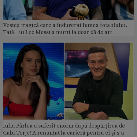
Vestea tragică care a îndurerat lumea fotablului.
Tatăl lui Leo Messi a murit la doar 68 de ani
Iulia Pârlea a suferit enorm după despărțirea de
Gabi Torje! A renunțat la carieră pentru el și s-a