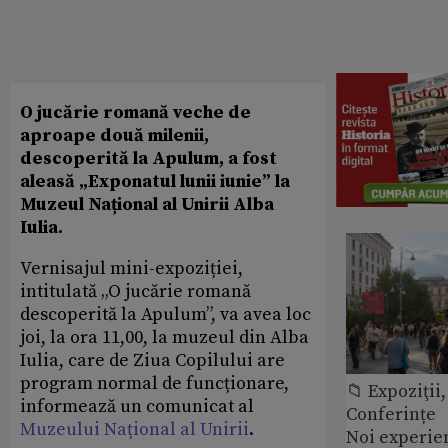
O jucărie romană veche de
aproape două milenii,
descoperită la Apulum, a fost
aleasă „Exponatul lunii iunie” la
Muzeul Național al Unirii Alba
Iulia.
Vernisajul mini-expoziției,
intitulată „O jucărie romană
descoperită la Apulum”, va avea loc
joi, la ora 11,00, la muzeul din Alba
Iulia, care de Ziua Copilului are
program normal de funcționare,
📁 Expoziţii,
informează un comunicat al
Conferințe
Muzeului Național al Unirii
.
Noi experie