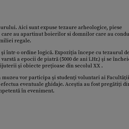
aurului. Aici sunt expuse tezaure arheologice, piese
e care au apartinut boierilor si domnilor care au cond
miliei regale.
şi într-o ordine logică. Expoziţia începe cu tezaurul de
arstă a epocii de piatră (5000 de ani î.Hr.) şi se închei
juterii şi obiecte preţioase din secolul XX .
 muzeu vor participa şi studenţi voluntari ai Facultăţi
 efectua eventuale ghidaje. Aceştia au fost pregătiţi d
ompetentă în eveniment.