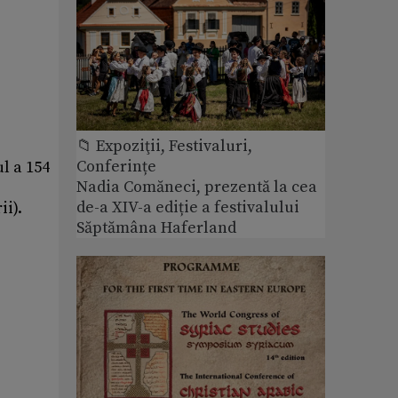
📁 Expoziţii, Festivaluri,
Conferințe
l a 154
Nadia Comăneci, prezentă la cea
de-a XIV-a ediție a festivalului
ii).
Săptămâna Haferland