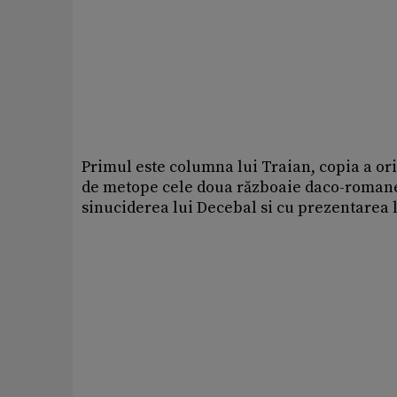
Primul este columna lui Traian, copia a or
de metope cele doua războaie daco-romane 
sinuciderea lui Decebal si cu prezentarea l