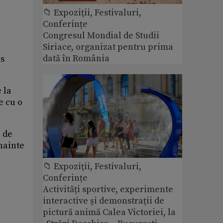
📁 Expoziţii, Festivaluri,
Conferințe
Congresul Mondial de Studii
Siriace, organizat pentru prima
dată în România
us
 la
e cu o
i de
inainte
📁 Expoziţii, Festivaluri,
Conferințe
Activități sportive, experimente
interactive și demonstrații de
pictură animă Calea Victoriei, la