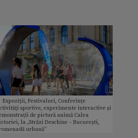
 Expoziţii, Festivaluri, Conferințe
ctivități sportive, experimente interactive și
emonstrații de pictură animă Calea
ictoriei, la „Străzi Deschise – București,
romenadă urbană”