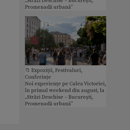
„Străzi Deschise – București,
Promenadă urbană”
📁 Expoziţii, Festivaluri,
Conferințe
Noi experiențe pe Calea Victoriei,
în primul weekend din august, la
„Străzi Deschise – București,
Promenadă urbană”