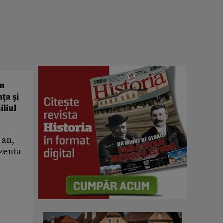
un
ţa şi
liul
 an,
ezenta