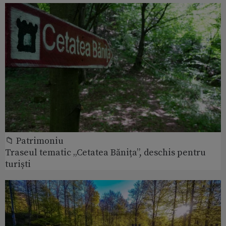
📁 Patrimoniu
Traseul tematic „Cetatea Bănița”, deschis pentru
turiști