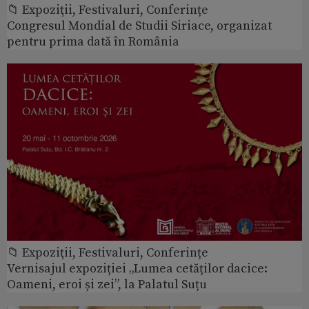
📁 Expoziţii, Festivaluri, Conferințe
Congresul Mondial de Studii Siriace, organizat
pentru prima dată în România
📁 Expoziţii, Festivaluri, Conferințe
Vernisajul expoziției „Lumea cetăților dacice:
Oameni, eroi și zei”, la Palatul Suțu