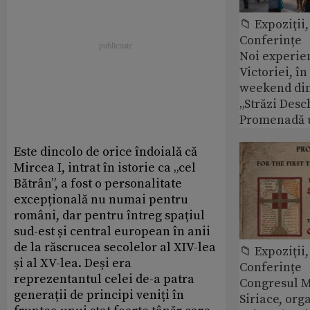
📁 Expoziţii,
Conferințe
Noi experie
Victoriei, î
weekend din
„Străzi Desc
Promenadă 
Este dincolo de orice îndoială că
Mircea I, intrat în istorie ca „cel
Bătrân”, a fost o personalitate
excepțională nu numai pentru
români, dar pentru întreg spațiul
sud-est și central european în anii
de la răscrucea secolelor al XIV-lea
📁 Expoziţii,
și al XV-lea. Deși era
Conferințe
reprezentantul celei de-a patra
Congresul M
generații de principi veniți în
Siriace, org