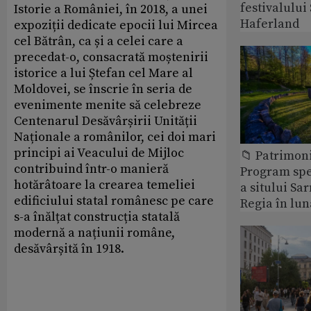
festivalulu
Istorie a României, în 2018, a unei
Haferland
expoziții dedicate epocii lui Mircea
cel Bătrân, ca și a celei care a
precedat-o, consacrată moștenirii
istorice a lui Ștefan cel Mare al
Moldovei, se înscrie în seria de
evenimente menite să celebreze
Centenarul Desăvârșirii Unității
Naționale a românilor, cei doi mari
principi ai Veacului de Mijloc
📁 Patrimon
contribuind într-o manieră
Program spec
hotărâtoare la crearea temeliei
a sitului Sa
edificiului statal românesc pe care
Regia în lun
s-a înălțat construcția statală
modernă a națiunii române,
desăvârșită în 1918.