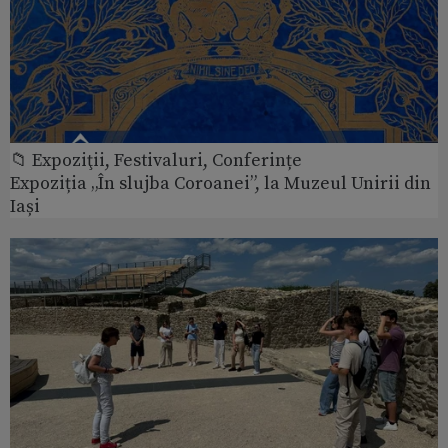
📁 Expoziţii, Festivaluri, Conferințe
Expoziția „În slujba Coroanei”, la Muzeul Unirii din
Iași