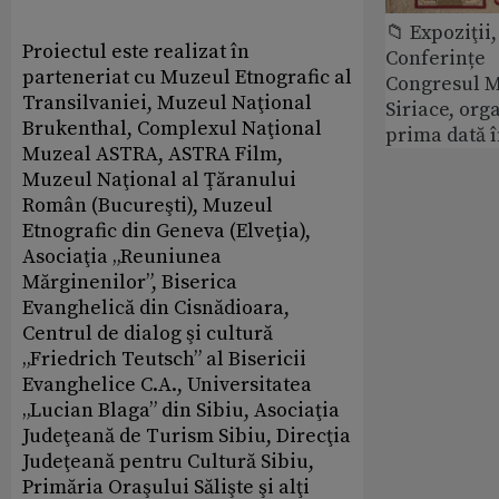
📁 Expoziţii,
Proiectul este realizat în
Conferințe
parteneriat cu Muzeul Etnografic al
Congresul M
Transilvaniei, Muzeul Naţional
Siriace, org
Brukenthal, Complexul Naţional
prima dată 
Muzeal ASTRA, ASTRA Film,
Muzeul Naţional al Ţăranului
Român (Bucureşti), Muzeul
Etnografic din Geneva (Elveţia),
Asociaţia „Reuniunea
Mărginenilor”, Biserica
Evanghelică din Cisnădioara,
Centrul de dialog şi cultură
„Friedrich Teutsch” al Bisericii
Evanghelice C.A., Universitatea
„Lucian Blaga” din Sibiu, Asociaţia
Judeţeană de Turism Sibiu, Direcţia
Judeţeană pentru Cultură Sibiu,
Primăria Oraşului Sălişte şi alţi