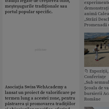
tradiţii legate de creşterea oilor,
experimente 
meşteşugurile tradiţionale sau
demonstrații
portul popular specific.
animă Calea 
„Străzi Desc
Promenadă 
📁 Expoziţii,
Conferințe
„Sub semnul 
Asociaţia Swiss WebAcademy a
Școala de v
lansat un proiect de valorificare pe
bursierii A
termen lung a acestei zone, pentru
Române
păstrarea şi promovarea tradiţiilor