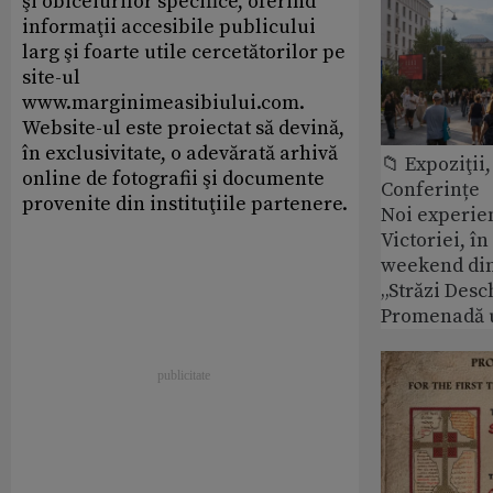
şi obiceiurilor specifice, oferind
informaţii accesibile publicului
larg şi foarte utile cercetătorilor pe
site-ul
www.marginimeasibiului.com.
Website-ul este proiectat să devină,
în exclusivitate, o adevărată arhivă
📁 Expoziţii,
online de fotografii şi documente
Conferințe
provenite din instituţiile partenere.
Noi experie
Victoriei, î
weekend din
„Străzi Desc
Promenadă 