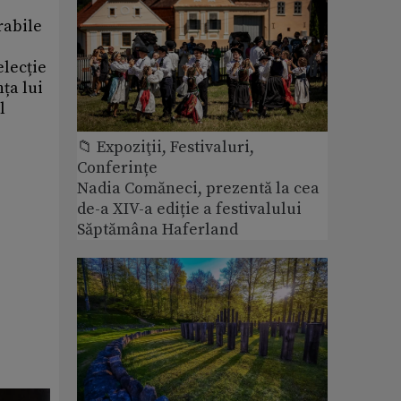
rabile
elecție
ța lui
l
📁 Expoziţii, Festivaluri,
Conferințe
Nadia Comăneci, prezentă la cea
de-a XIV-a ediție a festivalului
Săptămâna Haferland