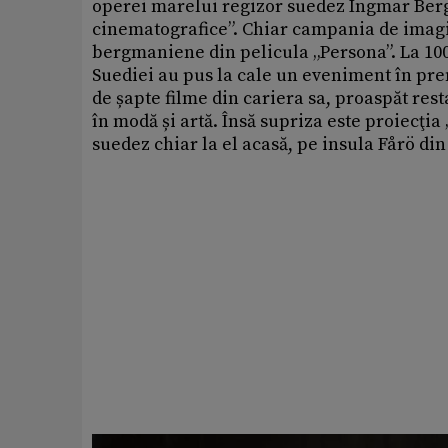
operei marelui regizor suedez Ingmar Ber
cinematografice”. Chiar campania de imag
bergmaniene din pelicula „Persona”. La 100
Suediei au pus la cale un eveniment în pr
de șapte filme din cariera sa, proaspăt rest
în modă și artă. Însă supriza este proiecţi
suedez chiar la el acasă, pe insula Fårö din