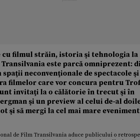
cu filmul străin, istoria şi tehnologia la 
m Transilvania este parcă omniprezent: d
 spaţii neconvenţionale de spectacole şi
ara filmelor care vor concura pentru Tro
nt invitaţi la o călătorie în trecut şi în
 Bergman şi un preview al celui de-al doil
 tot şi să mergi la cel mai mare eveniment
ţional de Film Transilvania aduce publicului o retrospe