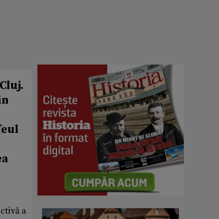
Cluj.
in
feul
ea
ctivă a