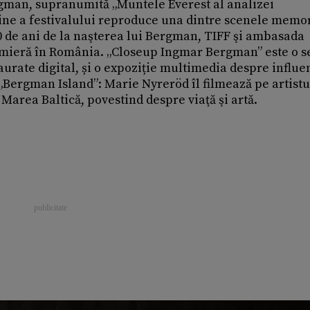
gman, supranumită „Muntele Everest al analizei
ine a festivalului reproduce una dintre scenele memo
 de ani de la naşterea lui Bergman, TIFF şi ambasada
emieră în România. „Closeup Ingmar Bergman” este o s
aurate digital, și o expoziție multimedia despre influen
a „Bergman Island”: Marie Nyreröd îl filmează pe artistu
 Marea Baltică, povestind despre viaţă şi artă.