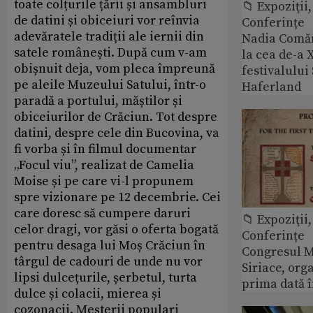
toate colțurile țării și ansambluri
📁 Expoziţii,
de datini și obiceiuri vor reînvia
Conferințe
adevăratele tradiții ale iernii din
Nadia Comăn
satele românești. După cum v-am
la cea de-a X
obișnuit deja, vom pleca împreună
festivalulu
pe aleile Muzeului Satului, într-o
Haferland
paradă a portului, măștilor și
obiceiurilor de Crăciun. Tot despre
datini, despre cele din Bucovina, va
fi vorba și în filmul documentar
„Focul viu”, realizat de Camelia
Moise și pe care vi-l propunem
spre vizionare pe 12 decembrie. Cei
care doresc să cumpere daruri
📁 Expoziţii,
celor dragi, vor găsi o oferta bogată
Conferințe
pentru desaga lui Moș Crăciun în
Congresul M
târgul de cadouri de unde nu vor
Siriace, org
lipsi dulcețurile, șerbetul, turta
prima dată 
dulce și colacii, mierea și
cozonacii. Meșterii populari