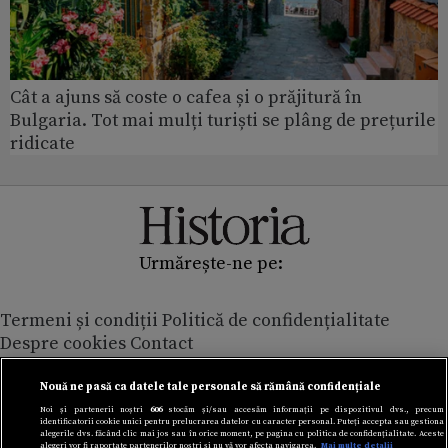
Cât a ajuns să coste o cafea și o prăjitură în
Bulgaria. Tot mai mulți turiști se plâng de prețurile
ridicate
Urmărește-ne pe:
Termeni și condiții
Politică de confidențialitate
Despre cookies
Contact
Modifică preferințe pentru confidențialitate
© Toate drepturile rezervate Adevarul Holding 2026
Nouă ne pasă ca datele tale personale să rămână confidențiale
Noi și partenerii noștri
606
stocăm și/sau accesăm informații pe dispozitivul dvs., precum
identificatorii cookie unici pentru prelucrarea datelor cu caracter personal. Puteți accepta sau gestiona
Din rețeaua Adevărul Holding:
alegerile dvs. făcând clic mai jos sau în orice moment, pe pagina cu politica de confidențialitate. Aceste
alegeri vor fi raportate partenerilor noștri și nu vă vor afecta navigarea.
Mai multe detalii