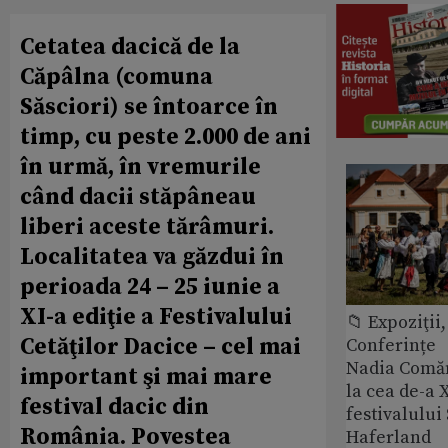
Cetatea dacică de la
Căpâlna (comuna
Săsciori) se întoarce în
timp, cu peste 2.000 de ani
în urmă, în vremurile
când dacii stăpâneau
liberi aceste tărâmuri.
Localitatea va găzdui în
perioada 24 – 25 iunie a
XI-a ediţie a Festivalului
📁 Expoziţii,
Cetăţilor Dacice – cel mai
Conferințe
Nadia Comăn
important şi mai mare
la cea de-a X
festival dacic din
festivalulu
România. Povestea
Haferland