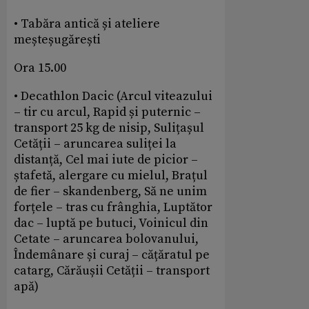
• Tabăra antică și ateliere
meșteșugărești
Ora 15.00
• Decathlon Dacic (Arcul viteazului
– tir cu arcul, Rapid și puternic –
transport 25 kg de nisip, Sulițașul
Cetății – aruncarea suliței la
distanță, Cel mai iute de picior –
ștafetă, alergare cu mielul, Brațul
de fier – skandenberg, Să ne unim
forțele – tras cu frânghia, Luptător
dac – luptă pe butuci, Voinicul din
Cetate – aruncarea bolovanului,
Îndemânare și curaj – cățăratul pe
catarg, Cărăușii Cetății – transport
apă)