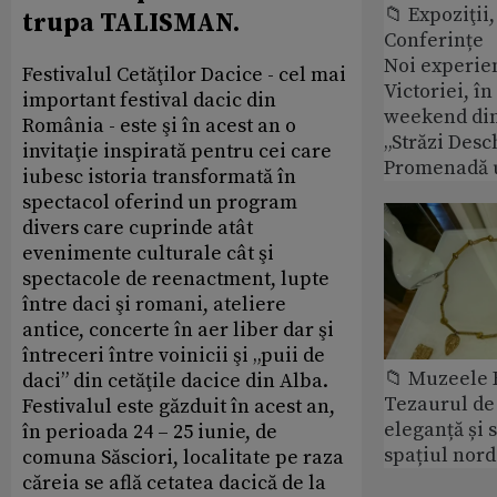
📁 Expoziţii,
trupa TALISMAN.
Conferințe
Noi experie
Festivalul Cetăţilor Dacice - cel mai
Victoriei, î
important festival dacic din
weekend din
România - este şi în acest an o
„Străzi Desc
invitaţie inspirată pentru cei care
Promenadă 
iubesc istoria transformată în
spectacol oferind un program
divers care cuprinde atât
evenimente culturale cât şi
spectacole de reenactment, lupte
între daci şi romani, ateliere
antice, concerte în aer liber dar şi
întreceri între voinicii şi „puii de
📁 Muzeele
daci” din cetăţile dacice din Alba.
Tezaurul de 
Festivalul este găzduit în acest an,
eleganță și 
în perioada 24 – 25 iunie, de
spațiul nor
comuna Săsciori, localitate pe raza
căreia se află cetatea dacică de la