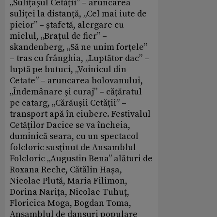
„Sulițașul Cetății” – aruncarea
suliței la distanță, „Cel mai iute de
picior” – ștafetă, alergare cu
mielul, „Brațul de fier” –
skandenberg, „Să ne unim forțele”
– tras cu frânghia, „Luptător dac” –
luptă pe butuci, „Voinicul din
Cetate” – aruncarea bolovanului,
„Îndemânare și curaj” – cățăratul
pe catarg, „Cărăușii Cetății” –
transport apă în ciubere. Festivalul
Cetăţilor Dacice se va încheia,
duminică seara, cu un spectacol
folcloric susţinut de Ansamblul
Folcloric „Augustin Bena” alături de
Roxana Reche, Cătălin Hașa,
Nicolae Plută, Maria Filimon,
Dorina Narița, Nicolae Tuhuț,
Floricica Moga, Bogdan Toma,
Ansamblul de dansuri populare