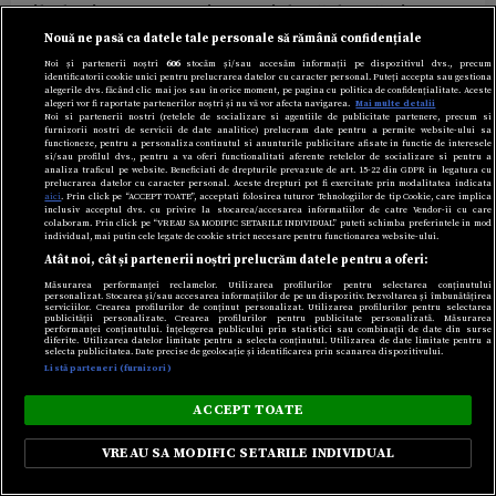
psihologic pentru a-și reveni după despărțire
Nouă ne pasă ca datele tale personale să rămână confidențiale
Noi și partenerii noștri
606
stocăm și/sau accesăm informații pe dispozitivul dvs., precum
Click.ro
identificatorii cookie unici pentru prelucrarea datelor cu caracter personal. Puteți accepta sau gestiona
alegerile dvs. făcând clic mai jos sau în orice moment, pe pagina cu politica de confidențialitate. Aceste
alegeri vor fi raportate partenerilor noștri și nu vă vor afecta navigarea.
Mai multe detalii
Noi si partenerii nostri (retelele de socializare si agentiile de publicitate partenere, precum si
furnizorii nostri de servicii de date analitice) prelucram date pentru a permite website-ului sa
functioneze, pentru a personaliza continutul si anunturile publicitare afisate in functie de interesele
si/sau profilul dvs., pentru a va oferi functionalitati aferente retelelor de socializare si pentru a
analiza traficul pe website. Beneficiati de drepturile prevazute de art. 15-22 din GDPR in legatura cu
prelucrarea datelor cu caracter personal. Aceste drepturi pot fi exercitate prin modalitatea indicata
aici
. Prin click pe “ACCEPT TOATE”, acceptati folosirea tuturor Tehnologiilor de tip Cookie, care implica
inclusiv acceptul dvs. cu privire la stocarea/accesarea informatiilor de catre Vendor-ii cu care
colaboram. Prin click pe “VREAU SA MODIFIC SETARILE INDIVIDUAL” puteti schimba preferintele in mod
individual, mai putin cele legate de cookie strict necesare pentru functionarea website-ului.
Atât noi, cât și partenerii noștri prelucrăm datele pentru a oferi:
Măsurarea performanței reclamelor. Utilizarea profilurilor pentru selectarea conținutului
personalizat. Stocarea și/sau accesarea informațiilor de pe un dispozitiv. Dezvoltarea și îmbunătățirea
serviciilor. Crearea profilurilor de conținut personalizat. Utilizarea profilurilor pentru selectarea
publicității personalizate. Crearea profilurilor pentru publicitate personalizată. Măsurarea
performanței conținutului. Înțelegerea publicului prin statistici sau combinații de date din surse
diferite. Utilizarea datelor limitate pentru a selecta conținutul. Utilizarea de date limitate pentru a
selecta publicitatea. Date precise de geolocație și identificarea prin scanarea dispozitivului.
Listă parteneri (furnizori)
ACCEPT TOATE
Cum au ajuns doi pensionari să trăiască „în lux”,
VREAU SA MODIFIC SETARILE INDIVIDUAL
fără datorii: „Noi nu am făcut niciodată așa ceva”