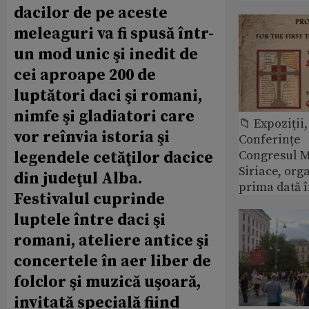
dacilor de pe aceste
meleaguri va fi spusă într-
un mod unic şi inedit de
cei aproape 200 de
luptători daci şi romani,
nimfe şi gladiatori care
📁 Expoziţii,
vor reînvia istoria şi
Conferințe
Congresul M
legendele cetăţilor dacice
Siriace, org
din judeţul Alba.
prima dată 
Festivalul cuprinde
luptele între daci şi
romani, ateliere antice şi
concertele în aer liber de
folclor şi muzică uşoară,
invitată specială fiind