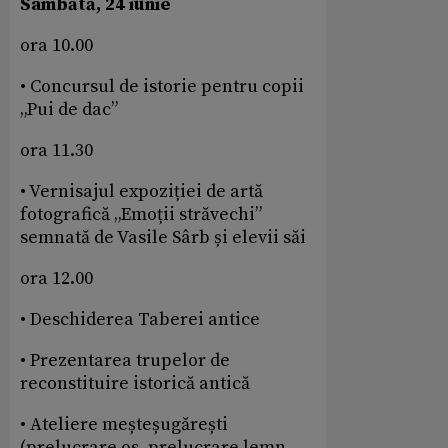
Sâmbătă, 24 iunie
ora 10.00
• Concursul de istorie pentru copii
„Pui de dac”
ora 11.30
• Vernisajul expoziției de artă
fotografică „Emoții străvechi”
semnată de Vasile Sârb și elevii săi
ora 12.00
• Deschiderea Taberei antice
• Prezentarea trupelor de
reconstituire istorică antică
• Ateliere meșteșugărești
(prelucrare os, prelucrare lemn,