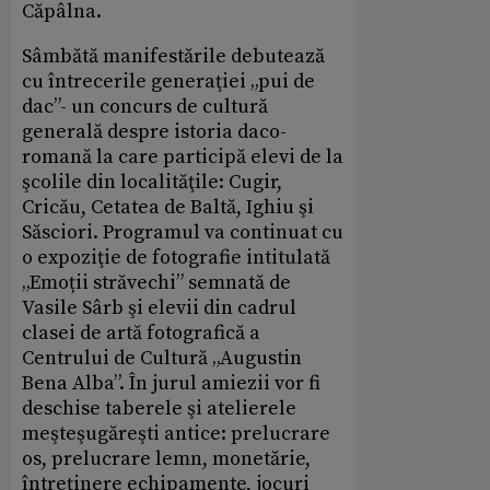
Căpâlna.
Sâmbătă manifestările debutează
cu întrecerile generaţiei „pui de
dac”- un concurs de cultură
generală despre istoria daco-
romană la care participă elevi de la
şcolile din localităţile: Cugir,
Cricău, Cetatea de Baltă, Ighiu şi
Săsciori. Programul va continuat cu
o expoziţie de fotografie intitulată
„Emoții străvechi” semnată de
Vasile Sârb şi elevii din cadrul
clasei de artă fotografică a
Centrului de Cultură „Augustin
Bena Alba”. În jurul amiezii vor fi
deschise taberele şi atelierele
meşteşugăreşti antice: prelucrare
os, prelucrare lemn, monetărie,
întreţinere echipamente, jocuri