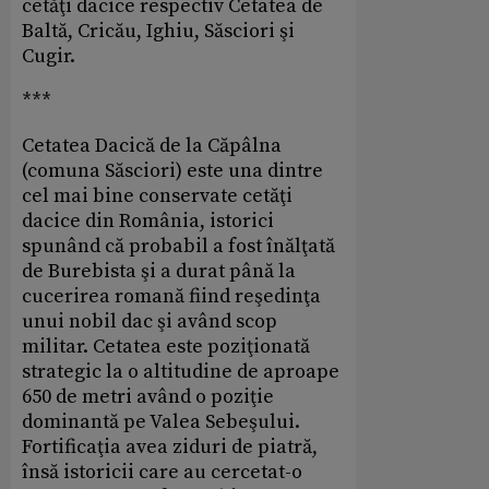
cetăţi dacice respectiv Cetatea de
Baltă, Cricău, Ighiu, Săsciori şi
Cugir.
***
Cetatea Dacică de la Căpâlna
(comuna Săsciori) este una dintre
cel mai bine conservate cetăţi
dacice din România, istorici
spunând că probabil a fost înălţată
de Burebista şi a durat până la
cucerirea romană fiind reşedinţa
unui nobil dac şi având scop
militar. Cetatea este poziţionată
strategic la o altitudine de aproape
650 de metri având o poziţie
dominantă pe Valea Sebeşului.
Fortificaţia avea ziduri de piatră,
însă istoricii care au cercetat-o