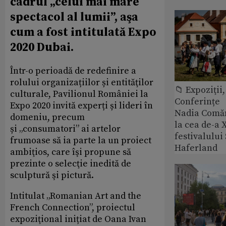
cadrul „celui mai mare
spectacol al lumii”, aşa
cum a fost intitulată Expo
2020 Dubai.
Într-o perioadă de redefinire a
rolului organizațiilor și entităţilor
📁 Expoziţii,
culturale, Pavilionul României la
Conferințe
Expo 2020 invită experți și lideri în
Nadia Comăn
domeniu, precum
la cea de-a X
și „consumatori” ai artelor
festivalulu
frumoase să ia parte la un proiect
Haferland
ambiţios, care îşi propune să
prezinte o selecţie inedită de
sculptură şi pictură.
Intitulat „Romanian Art and the
French Connection”, proiectul
expoziţional inițiat de Oana Ivan