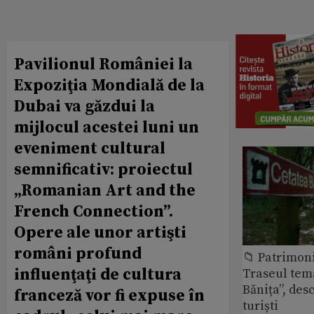
Pavilionul României la
Expoziţia Mondială de la
Dubai va găzdui la
mijlocul acestei luni un
eveniment cultural
semnificativ: proiectul
„Romanian Art and the
French Connection”.
Opere ale unor artişti
români profund
📁 Patrimon
influenţaţi de cultura
Traseul tem
Bănița”, des
franceză vor fi expuse în
turiști