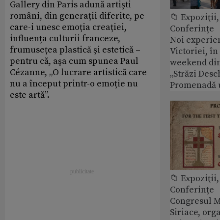
Gallery din Paris adună artiști
români, din generații diferite, pe
📁 Expoziţii,
care-i unesc emoția creației,
Conferințe
influența culturii franceze,
Noi experie
frumusețea plastică și estetică –
Victoriei, î
pentru că, aşa cum spunea Paul
weekend din
Cézanne, „O lucrare artistică care
„Străzi Desc
nu a început printr-o emoție nu
Promenadă 
este artă”.
📁 Expoziţii,
Conferințe
Congresul M
Siriace, org