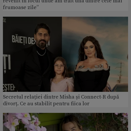
revenit în locul unde am trăit una dintre cele mai
frumoase zile”
Secretul relației dintre Misha și Connect-R după
divorț. Ce au stabilit pentru fiica lor