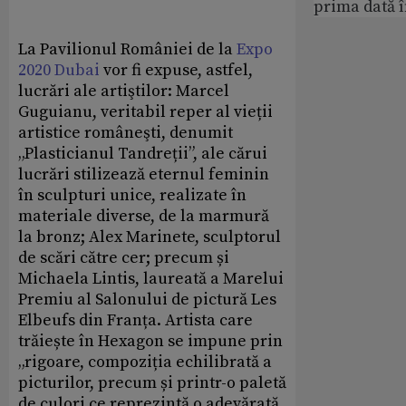
prima dată 
La Pavilionul României de la
Expo
2020 Dubai
vor fi expuse, astfel,
lucrări ale artiştilor: Marcel
Guguianu, veritabil reper al vieții
artistice româneşti, denumit
„Plasticianul Tandreții”, ale cărui
lucrări stilizează eternul feminin
în sculpturi unice, realizate în
materiale diverse, de la marmură
la bronz; Alex Marinete, sculptorul
de scări către cer; precum și
Michaela Lintis, laureată a Marelui
Premiu al Salonului de pictură Les
Elbeufs din Franța. Artista care
trăiește în Hexagon se impune prin
„rigoare, compoziția echilibrată a
picturilor, precum și printr-o paletă
de culori ce reprezintă o adevărată