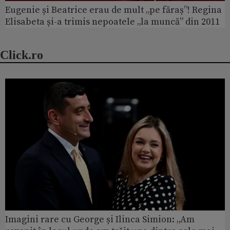
Eugenie și Beatrice erau de mult „pe făraș”! Regina
Elisabeta și-a trimis nepoatele „la muncă” din 2011
Click.ro
Imagini rare cu George și Ilinca Simion: „Am