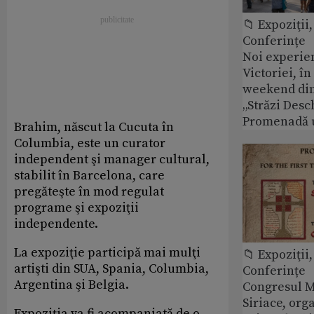
📁 Expoziţii,
Conferințe
Noi experie
Victoriei, î
weekend din
„Străzi Desc
Promenadă 
Brahim, născut la Cucuta în
Columbia, este un curator
independent şi manager cultural,
stabilit în Barcelona, care
pregăteşte în mod regulat
programe şi expoziţii
independente.
La expoziţie participă mai mulţi
📁 Expoziţii,
artişti din SUA, Spania, Columbia,
Conferințe
Argentina şi Belgia.
Congresul M
Siriace, org
Expoziţia va fi acompaniată de o