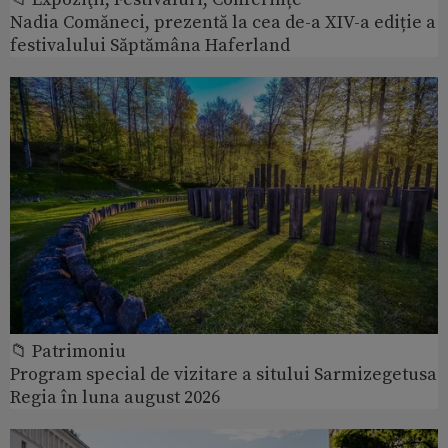
Nadia Comăneci, prezentă la cea de-a XIV-a ediție a
festivalului Săptămâna Haferland
📁 Patrimoniu
Program special de vizitare a sitului Sarmizegetusa
Regia în luna august 2026