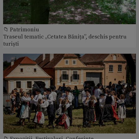
📁 Patrimoniu
Traseul tematic „Cetatea Bănița”, deschis pentru
turiști
📁 Expoziţii, Festivaluri, Conferințe