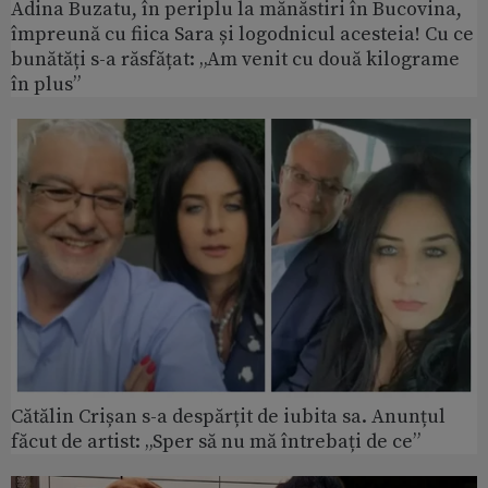
Adina Buzatu, în periplu la mănăstiri în Bucovina,
împreună cu fiica Sara și logodnicul acesteia! Cu ce
bunătăți s-a răsfățat: „Am venit cu două kilograme
în plus”
Cătălin Crișan s-a despărțit de iubita sa. Anunțul
făcut de artist: „Sper să nu mă întrebați de ce”