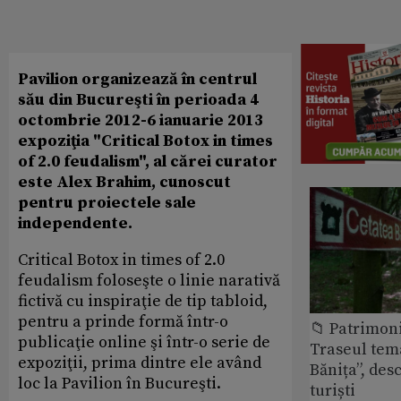
Pavilion organizează în centrul
său din Bucureşti în perioada 4
octombrie 2012-6 ianuarie 2013
expoziţia "Critical Botox in times
of 2.0 feudalism", al cărei curator
este Alex Brahim, cunoscut
pentru proiectele sale
independente.
Critical Botox in times of 2.0
feudalism foloseşte o linie narativă
fictivă cu inspiraţie de tip tabloid,
pentru a prinde formă într-o
📁 Patrimon
publicaţie online şi într-o serie de
Traseul tem
expoziţii, prima dintre ele având
Bănița”, des
loc la Pavilion în Bucureşti.
turiști