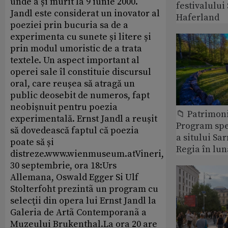
unde a și murit la 9 iunie 2000.
festivalulu
Jandl este considerat un inovator al
Haferland
poeziei prin bucuria sa de a
experimenta cu sunete și litere și
prin modul umoristic de a trata
textele. Un aspect important al
operei sale îl constituie discursul
oral, care reușea să atragă un
public deosebit de numeros, fapt
neobișnuit pentru poezia
📁 Patrimon
experimentală. Ernst Jandl a reușit
Program spec
să dovedească faptul că poezia
a sitului Sa
poate să și
Regia în lun
distreze.www.wienmuseum.atVineri,
30 septembrie, ora 18:Urs
Allemana, Oswald Egger Si Ulf
Stolterfoht prezintã un program cu
selecţii din opera lui Ernst Jandl la
Galeria de Artã Contemporanã a
Muzeului Brukenthal.La ora 20 are