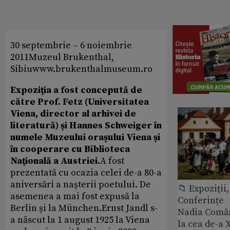
30 septembrie – 6 noiembrie
2011Muzeul Brukenthal,
Sibiuwww.brukenthalmuseum.ro
Expoziţia a fost concepută de
către Prof. Fetz (Universitatea
Viena, director al arhivei de
literatură) și Hannes Schweiger în
numele Muzeului orașului Viena și
în cooperare cu Biblioteca
Naţională a Austriei.
A fost
prezentată cu ocazia celei de-a 80-a
aniversări a nașterii poetului. De
📁 Expoziţii,
asemenea a mai fost expusă la
Conferințe
Berlin și la München.Ernst Jandl s-
Nadia Comăn
a născut la 1 august 1925 la Viena
la cea de-a X