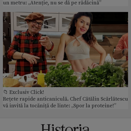
un metru: „Atenție, nu se dă pe rădăcină”
📁 Exclusiv Click!
Rețete rapide anticaniculă. Chef Cătălin Scărlătescu
vă invită la tocăniță de linte: „Spor la proteine!”