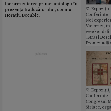
loc prezentarea primei antologii în
📁 Expoziţii,
prezenţa traducãtorului, domnul
Conferințe
Horaţiu Decuble.
Noi experie
Victoriei, î
weekend din
„Străzi Desc
Promenadă 
📁 Expoziţii,
Conferințe
Congresul M
Siriace, org