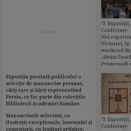
📁 Expoziţii,
Conferințe
Noi experie
Victoriei, î
weekend din
„Străzi Desc
Promenadă 
Expoziția prezintă publicului o
selecție de manuscrise persane,
cărți rare și hărți reprezentând
Persia, ce fac parte din colecțiile
Bibliotecii Academiei Române.
Manuscrisele selectate, cu
📁 Expoziţii,
ilustrații excepționale, însemnări și
Conferințe
comentarii, cu legături artistice,