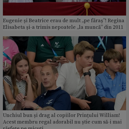
Eugenie și Beatrice erau de mult „pe făraș”! Regina
Elisabeta și-a trimis nepoatele „la muncă” din 2011
Unchiul bun și drag al copiilor Prințului William!
Acest membru regal adorabil nu știe cum să-i mai
răsfețe pe micuți