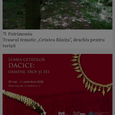
📁 Patrimoniu
Traseul tematic „Cetatea Bănița”, deschis pentru
turiști