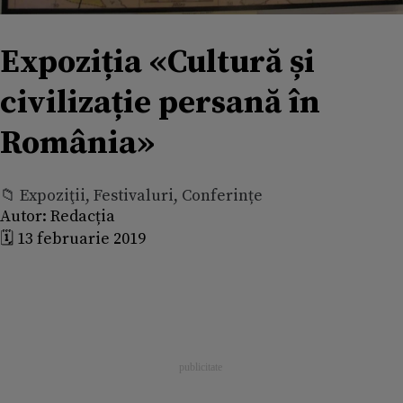
Expoziția «Cultură și
civilizație persană în
România»
📁 Expoziţii, Festivaluri, Conferințe
Autor:
Redacția
🗓️ 13 februarie 2019