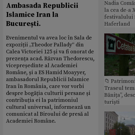
Nadia Comăn
Ambasada Republicii
la cea de-a X
Islamice Iran la
festivalulu
București.
Haferland
Evenimentul va avea loc în Sala de
expoziții „Theodor Pallady“ din
Calea Victoriei 125 și va fi onorat de
prezența acad. Răzvan Thedorescu,
vicepreședinte al Academiei
Române, și a ES Hamid Moayyer,
ambasadorul Republicii Islamice
📁 Patrimon
Iran în România, care vor vorbi
Traseul tem
despre bogăția culturii persane și
Bănița”, des
contribuția ei la patrimoniul
turiști
cultural universal, informează un
comunicat al Biroului de presă al
Academiei Române.