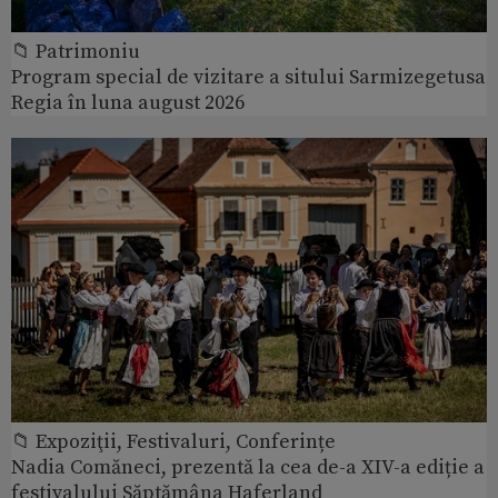
📁 Patrimoniu
Program special de vizitare a sitului Sarmizegetusa
Regia în luna august 2026
📁 Expoziţii, Festivaluri, Conferințe
Nadia Comăneci, prezentă la cea de-a XIV-a ediție a
festivalului Săptămâna Haferland