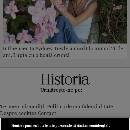
Influencerița Sydney Towle a murit la numai 26 de
ani. Lupta cu o boală cruntă
Urmărește-ne pe:
Termeni și condiții
Politică de confidențialitate
Despre cookies
Contact
Modifică preferințe pentru confidențialitate
© Toate drepturile rezervate Adevarul Holding 2026
Nouă ne pasă ca datele tale personale să rămână confidențiale