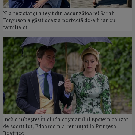
N-a rezistat și a ieșit din ascunzătoare! Sarah
Ferguson a găsit ocazia perfectă de-a fi iar cu
familia ei
Încă o iubește! În ciuda coșmarului Epstein cauzat
de socrii lui, Edoardo n-a renunțat la Prințesa
Beatrice