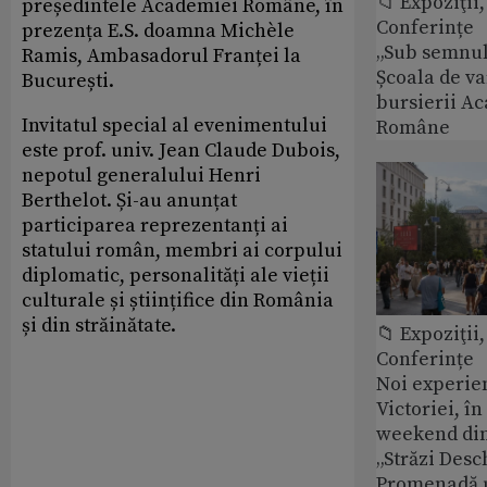
📁 Expoziţii,
președintele Academiei Române, în
Conferințe
prezența E.S. doamna Michèle
„Sub semnul 
Ramis, Ambasadorul Franței la
Școala de v
București.
bursierii A
Invitatul special al evenimentului
Române
este prof. univ. Jean Claude Dubois,
nepotul generalului Henri
Berthelot. Și-au anunțat
participarea reprezentanți ai
statului român, membri ai corpului
diplomatic, personalități ale vieții
culturale și științifice din România
și din străinătate.
📁 Expoziţii,
Conferințe
Noi experie
Victoriei, î
weekend din
„Străzi Desc
Promenadă 