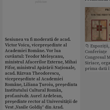
Sesiunea va fi moderată de acad.
Victor Voicu, vicepreședinte al
📁 Expoziţii,
Academiei Române. Vor lua
Conferințe
cuvântul: Teodor Meleșcanu,
Congresul M
ministrul Afacerilor Externe, Mihai
Siriace, org
Fifor, ministrul Apărării Naționale,
prima dată 
acad. Răzvan Theodorescu,
vicepreședinte al Academiei
Române, Liliana Țuroiu, președinta
Institutului Cultural Român,
prof.univ.dr. Aurel Ardelean,
președinte rector al Universității de
Vest „Vasile Goldiș“ din Arad.