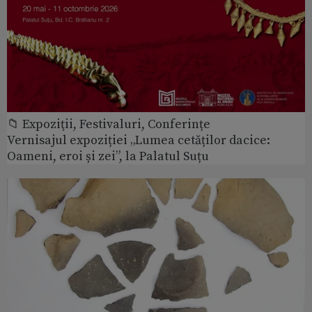
📁 Expoziţii, Festivaluri, Conferințe
Vernisajul expoziției „Lumea cetăților dacice:
Oameni, eroi și zei”, la Palatul Suțu