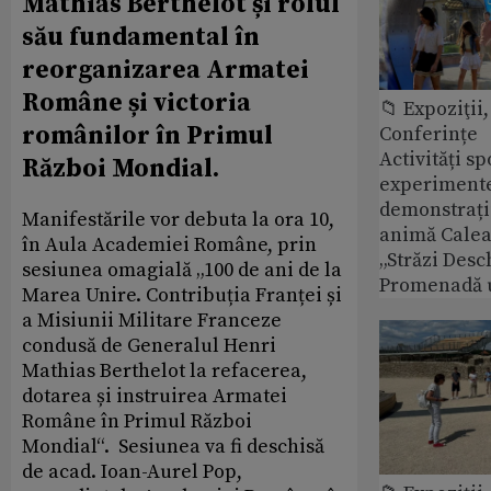
Mathias Berthelot și rolul
său fundamental în
reorganizarea Armatei
Române și victoria
📁 Expoziţii,
românilor în Primul
Conferințe
Activități sp
Război Mondial.
experimente 
demonstrații
Manifestările vor debuta la ora 10,
animă Calea 
în Aula Academiei Române, prin
„Străzi Desc
sesiunea omagială „100 de ani de la
Promenadă 
Marea Unire. Contribuția Franței și
a Misiunii Militare Franceze
condusă de Generalul Henri
Mathias Berthelot la refacerea,
dotarea și instruirea Armatei
Române în Primul Război
Mondial“. Sesiunea va fi deschisă
de acad. Ioan-Aurel Pop,