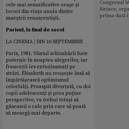
Congresul M
cele mai semnificative oraşe şi
Siriace, org
locuri din viaţa unuia dintre
prima dată 
maeştrii renascentişti.
Parisul, la final de secol
LA CINEMA | DIN 16 SEPTEMBRIE
Paris, 1981. Vântul schimbării bate
puternic în noaptea alegerilor, iar
francezii ies entuziasmați pe
străzi. Élisabeth nu reușește însă să
împărtășească optimismul
celorlalți. Proaspăt divorțată, cu doi
copii adolescenți și prea puține
perspective, va trebui totuși să
găsească o cale prin care să poată
să meargă mai departe.