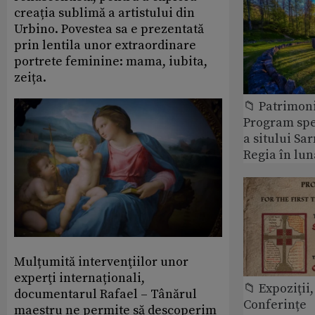
creația sublimă a artistului din
Urbino. Povestea sa e prezentată
prin lentila unor extraordinare
portrete feminine: mama, iubita,
zeița.
📁 Patrimon
Program spec
a sitului Sa
Regia în lun
Mulțumită intervenţiilor unor
experţi internaționali,
📁 Expoziţii,
documentarul Rafael – Tânărul
Conferințe
maestru ne permite să descoperim