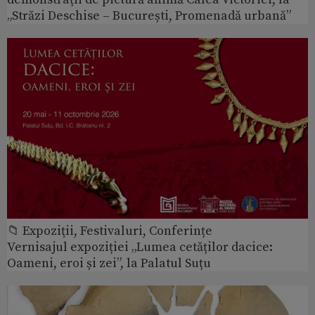
„Străzi Deschise – București, Promenadă urbană”
📁 Expoziţii, Festivaluri, Conferințe
Vernisajul expoziției „Lumea cetăților dacice:
Oameni, eroi și zei”, la Palatul Suțu