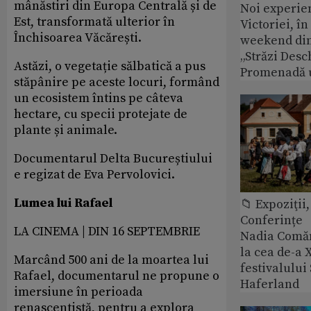
mânăstiri din Europa Centrală și de
Noi experie
Est, transformată ulterior în
Victoriei, î
Închisoarea Văcărești.
weekend din
„Străzi Desc
Astăzi, o vegetație sălbatică a pus
Promenadă 
stăpânire pe aceste locuri, formând
un ecosistem întins pe câteva
hectare, cu specii protejate de
plante și animale.
Documentarul Delta Bucureștiului
e regizat de Eva Pervolovici.
Lumea lui Rafael
📁 Expoziţii,
Conferințe
LA CINEMA | DIN 16 SEPTEMBRIE
Nadia Comăn
la cea de-a X
Marcând 500 ani de la moartea lui
festivalulu
Rafael, documentarul ne propune o
Haferland
imersiune în perioada
renascentistă, pentru a explora