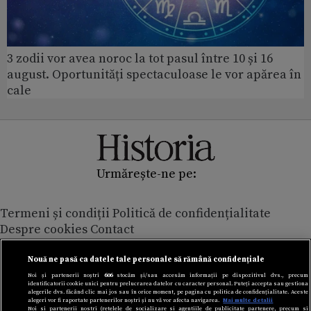
3 zodii vor avea noroc la tot pasul între 10 și 16
august. Oportunități spectaculoase le vor apărea în
cale
Urmărește-ne pe:
Termeni și condiții
Politică de confidențialitate
Despre cookies
Contact
Modifică preferințe pentru confidențialitate
© Toate drepturile rezervate Adevarul Holding 2026
Nouă ne pasă ca datele tale personale să rămână confidențiale
Noi și partenerii noștri
606
stocăm și/sau accesăm informații pe dispozitivul dvs., precum
identificatorii cookie unici pentru prelucrarea datelor cu caracter personal. Puteți accepta sau gestiona
Din rețeaua Adevărul Holding:
alegerile dvs. făcând clic mai jos sau în orice moment, pe pagina cu politica de confidențialitate. Aceste
alegeri vor fi raportate partenerilor noștri și nu vă vor afecta navigarea.
Mai multe detalii
Adevarul.ro
Noi si partenerii nostri (retelele de socializare si agentiile de publicitate partenere, precum si