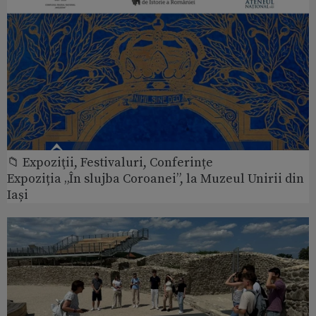
📁 Expoziţii, Festivaluri, Conferințe
Expoziția „În slujba Coroanei”, la Muzeul Unirii din
Iași