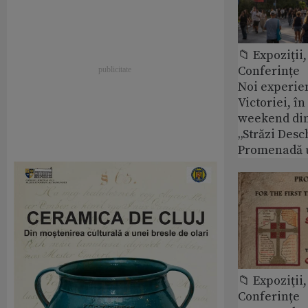
📁 Expoziţii,
Conferințe
Noi experie
Victoriei, î
weekend din
„Străzi Desc
Promenadă 
📁 Expoziţii,
Conferințe