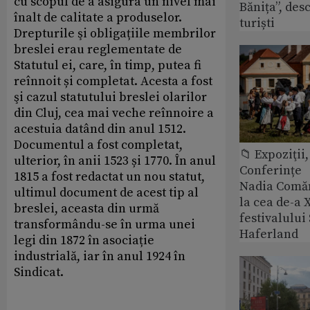
cu scopul de a asigura un nivel mai
Bănița”, des
înalt de calitate a produselor.
turiști
Drepturile şi obligațiile membrilor
breslei erau reglementate de
Statutul ei, care, în timp, putea fi
reînnoit și completat. Acesta a fost
şi cazul statutului breslei olarilor
din Cluj, cea mai veche reînnoire a
acestuia datând din anul 1512.
Documentul a fost completat,
📁 Expoziţii,
ulterior, în anii 1523 și 1770. În anul
Conferințe
1815 a fost redactat un nou statut,
Nadia Comăn
ultimul document de acest tip al
la cea de-a X
breslei, aceasta din urmă
festivalulu
transformându-se în urma unei
Haferland
legi din 1872 în asociație
industrială, iar în anul 1924 în
Sindicat.