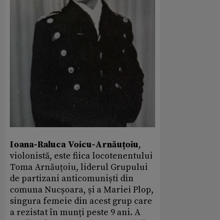
Ioana-Raluca Voicu-Arnăuțoiu
,
violonistă, este fiica locotenentului
Toma Arnăuțoiu, liderul Grupului
de partizani anticomuniști din
comuna Nucșoara, și a Mariei Plop,
singura femeie din acest grup care
a rezistat în munți peste 9 ani. A