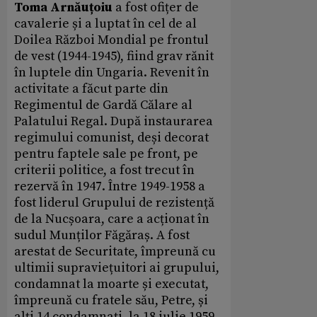
Toma Arnăuțoiu
a fost ofițer de
cavalerie și a luptat în cel de al
Doilea Război Mondial pe frontul
de vest (1944-1945), fiind grav rănit
în luptele din Ungaria. Revenit în
activitate a făcut parte din
Regimentul de Gardă Călare al
Palatului Regal. După instaurarea
regimului comunist, deși decorat
pentru faptele sale pe front, pe
criterii politice, a fost trecut în
rezervă în 1947. Între 1949-1958 a
fost liderul Grupului de rezistență
de la Nucșoara, care a acționat în
sudul Munților Făgăraș. A fost
arestat de Securitate, împreună cu
ultimii supraviețuitori ai grupului,
condamnat la moarte și executat,
împreună cu fratele său, Petre, și
alți 14 condamnați, la 18 iulie 1959,