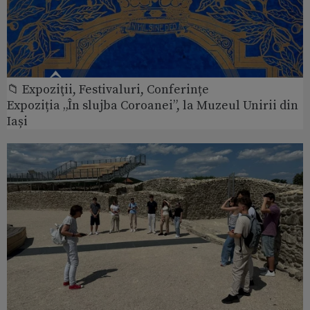
📁 Expoziţii, Festivaluri, Conferințe
Expoziția „În slujba Coroanei”, la Muzeul Unirii din
Iași