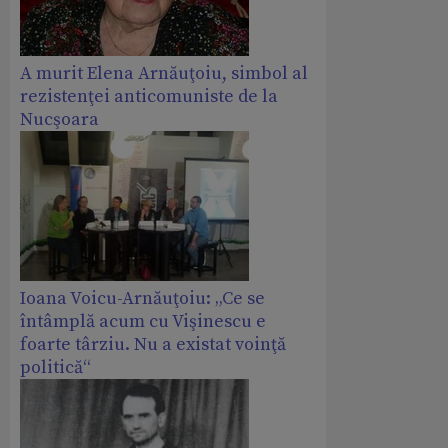
A murit Elena Arnăuţoiu, simbol al
rezistenţei anticomuniste de la
Nucşoara
Ioana Voicu-Arnăuţoiu: „Ce se
întâmplă acum cu Vişinescu e
foarte târziu. Nu a existat voinţă
politică“