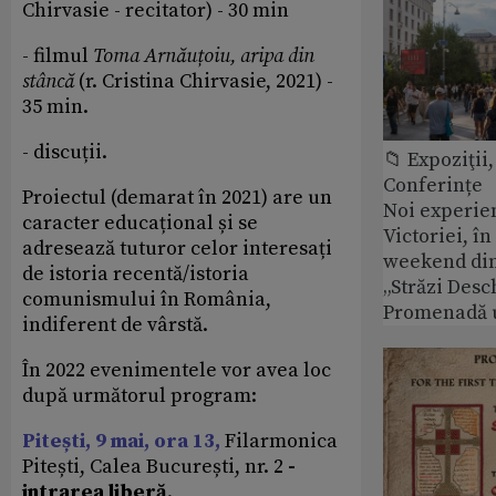
Chirvasie - recitator) - 30 min
- filmul
Toma Arnăuțoiu, aripa din
stâncă
(r. Cristina Chirvasie, 2021) -
35 min.
- discuții.
📁 Expoziţii,
Conferințe
Proiectul (demarat în 2021) are un
Noi experie
caracter educațional și se
Victoriei, î
adresează tuturor celor interesați
weekend din
de istoria recentă/istoria
„Străzi Desc
comunismului în România,
Promenadă 
indiferent de vârstă.
În 2022 evenimentele vor avea loc
după următorul program:
Pitești, 9 mai, ora 13,
Filarmonica
Pitești, Calea București, nr. 2
-
intrarea liberă
.