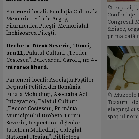
📁 Expoziţii,
Parteneri locali: Fundația Culturală
Conferințe
Memoria - Filiala Argeș,
Congresul M
Filarmonica Pitești, Memorialul
Siriace, org
Închisoarea Pitești.
prima dată 
Drobeta-Turnu Severin
,
10 mai,
ora 11,
Palatul Culturii „Teodor
Costescu”, Bulevardul Carol I, nr. 4
-
intrarea liberă
.
Parteneri locali: Asociația Foștilor
Deținuți Politici din România -
Filiala Mehedinți, Asociația Act
📁 Muzeele
Integration, Palatul Culturii
Tezaurul de 
„Teodor Costescu”, Primăria
eleganță și 
Municipiului Drobeta-Turnu
spațiul nor
Severin, Inspectoratul Școlar
Județean Mehedinți, Colegiul
Național „Traian”, Biblioteca