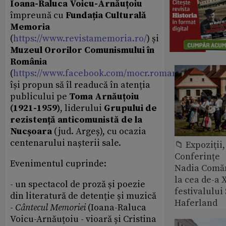
Ioana-Raluca Voicu-Arnăuțoiu
împreună cu
Fundația Culturală
Memoria
(
https://www.revistamemoria.ro/
) și
Muzeul Ororilor Comunismului în
România
(
https://www.facebook.com/mocr.romania/
)
își propun să îl readucă în atenția
publicului pe
Toma Arnăuțoiu
(1921-1959)
, liderului
Grupului de
rezistență anticomunistă de la
Nucșoara
(jud. Argeș), cu ocazia
centenarului nașterii sale.
📁 Expoziţii,
Conferințe
Evenimentul cuprinde:
Nadia Comăn
la cea de-a X
- un spectacol de proză și poezie
festivalulu
din literatură de detenție și muzică
Haferland
-
Cântecul Memoriei
(Ioana-Raluca
Voicu-Arnăuțoiu - vioară și Cristina