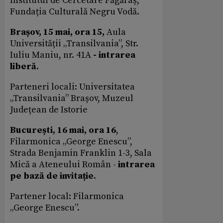
Institutul de Cercetare Făgăraș,
Fundația Culturală Negru Vodă.
Brașov, 15 mai, ora 15,
Aula
Universității „Transilvania”, Str.
Iuliu Maniu, nr. 41A
- intrarea
liberă
.
Parteneri locali: Universitatea
„Transilvania” Brașov, Muzeul
Județean de Istorie
București, 16 mai,
ora 16
,
Filarmonica „George Enescu”,
Strada Benjamin Franklin 1-3, Sala
Mică a Ateneului Român -
intrarea
pe bază de invitație
.
Partener local:
Filarmonica
„George Enescu”.