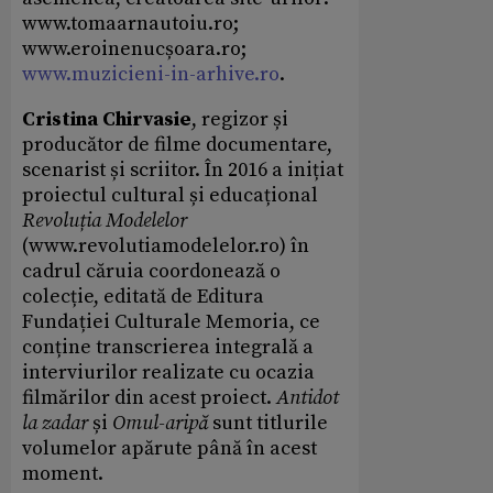
www.tomaarnautoiu.ro;
www.eroinenucșoara.ro;
www.muzicieni-in-arhive.ro
.
Cristina Chirvasie
, regizor și
producător de filme documentare,
scenarist și scriitor. În 2016 a inițiat
proiectul cultural și educațional
Revoluția Modelelor
(www.revolutiamodelelor.ro) în
cadrul căruia coordonează o
colecție, editată de Editura
Fundației Culturale Memoria, ce
conține transcrierea integrală a
interviurilor realizate cu ocazia
filmărilor din acest proiect.
Antidot
la zadar
și
Omul-aripă
sunt titlurile
volumelor apărute până în acest
moment.