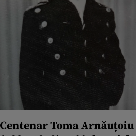
Centenar Toma Arnăuțoiu